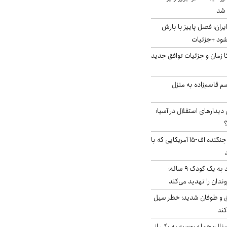
ایران؛ فصل پاییز با بارش
‌شود +جزئیات
کا زمان و جزئیات توافق جدید
سم قاسم‌زاده به منزل
 دیدارهای استقلال در آسیا؛
؟
کابین خلبان و لاشه جنگنده اف-۱۵ آمریکایی که با
حمله سگ‌های ولگرد به یک کودک ۹ ساله؛
دان را تهدید می‌کند
ق و طوفان شدید؛ خطر سیل
کند
رنال: حمله روسیه به یکی از