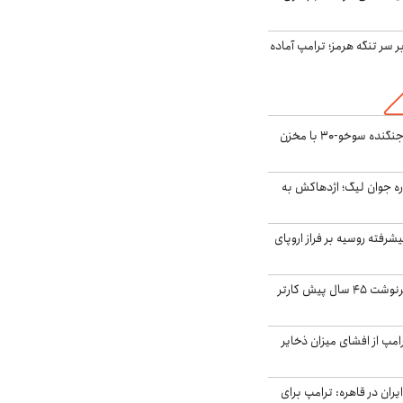
ر سر تنگه هرمز؛ ترامپ آماده
بُرد ۳۰۰۰ کیلومتری جنگنده سوخو-۳۰ با مخزن
ره جوان لیگ؛ اژدهاکش به
گنده پیشرفته روسیه بر فراز اروپای
ایران، ترامپ را به سرنوشت ۴۵ سال پیش کارتر
مپ از افشای میزان ذخایر
ران در قاهره: ترامپ برای