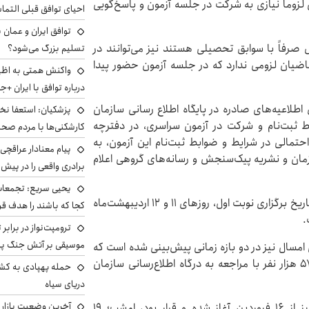
ن لزوما نیازی به شرکت در جلسه آزمون و پاسخ‌گویی
احیای توافق قبلی التما
توافق ایران و عمان ب
 صرفاً با سوابق تحصیلی هستند نیز می‌توانند در
تسلیم بزرگ می‌شود؟
تقاضیان لزومی ندارد که در جلسه آزمون حضور پیدا
واکنش همتی به اظهار
درباره توافق با ایران +ج
اطلاعیه‌های صادره در پایگاه اطلاع رسانی سازمان
پزشکیان: استعفا نخوا
ثبت‌نام و شرکت در آزمون سراسری، در دفترچه
کارشکنی‌ها با مردم صح
احتمالی در شرایط و ضوابط ثبت‌نام این آزمون، به
پیام معنادار عراقچی:
مان و نشریه پیک‌سنجش‌ و رسانه‌های گروهی ‌اعلام
برادری واقعی را در پیش 
یحیی سریع: تجمعات 
آزمون سراسری سال ۱۴۰۴ در دو نوبت برگزار می‌شود که تاریخ برگزاری نوبت اول، روزهای ۱۱ و ۱۲ اردیبهشت‌ماه
کجا که باشند را هدف قر
ترومپت‌نواز در برابر 
موسیقی بر آتش جنگ پیر
مسال نیز در دو بازه زمانی پیش‌بینی شده است که
در بازه نخست؛ از ۲۲ تا ۲۸ اسفندماه ۱۴۰۳، بیش از ۵۷۸ هزار نفر با مراجعه به درگاه اطلاع‌رسانی سازمان
حمله پهپادی به کشت
دریای سیاه
آخرین وضعیت بازار ار
دومین بازه ثبت‌نام نوبت دوم آزمون سراسری ۱۴۰۴ نیز از ۱۶ فروردین آغاز شده و قرار بود، امشب؛ ۱۹