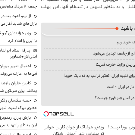
لبان و به منظور تسهیل در ثبت‌نام آنها، این مهلت
جمعه ۱۶ مرداد مشخص شد
ال‌نینو قدرت‌مند در 
باران‌های شدید آغاز می
 باشید
وزیر خزانه‌داری آمری
با ایران را اعلام کرد
نه خریداریم!
بدرقه استاد ابوالقا
ای از جامعه تبدیل می‌شود
ابدی‌اش+تصاویر
بان وزارت خارجه آمریکا
احتمال تغییر میزبان
آبی‌ها به امارات می‌روند
ای تنبیه ایران؛ کفگیر ترامپ به ته دیگ خورد!
بار در ایران - است
پدافند ایران سرنگون شد
ا در قبال «توافق» چیست؟
خطری بزرگ امنیت شهرون
بارش باران، رعدوبر
این مناطق را تهدید می‌
هی 800 میلیونی رویا نیست!
ویدیو هولناک از جوان کارتن خوابی
که میلیاردر شد. آموزش رایگان
ادعای وال‌استریت ژو