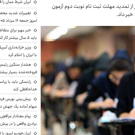
ایران شرط عمان را ق
ز تمدید مهلت ثبت نام نوبت دوم آزمون
تغییرات شدید محصو
امروز جمعه ۱۶ مرداد ۱۴۰۵ را ببینند
خبر مهم برای متقاض
باید ۵ سال بیشتر کار کنند
وزیر خزانه‌داری آمری
با ایران را اعلام کرد
هشدار سنگین رئیس ا
فروخته‌شده بسیار بیشتر
زلنسکی باید با ریا
خداحافظی کند
سهام آماده یک جهش د
پیام معنادار عراقچی:
برادری واقعی را در پیش 
ایران‌خودرو امروز با