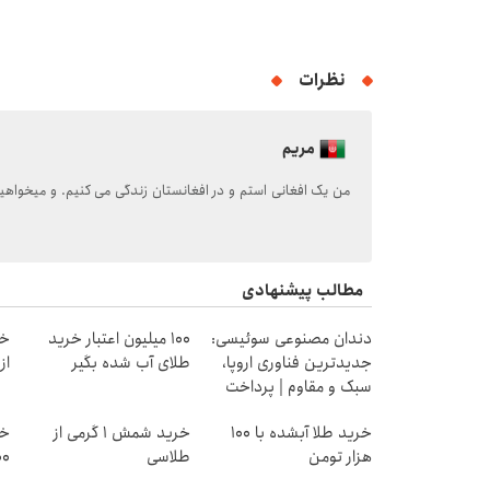
نظرات
مریم
من یک افغانی استم و در افغانستان زندگی می کنیم. و میخواهیم 
مطالب پیشنهادی
دندان مصنوعی سوئیسی:
100 میلیون اعتبار خرید
خر
جدیدترین فناوری اروپا،
طلای آب شده بگیر
از ۰.۵ گرم تا ۰
سبک و مقاوم | پرداخت
قسطی
خرید طلا آبشده با 100
خرید شمش 1 گرمی از
خر
هزار تومن
طلاسی
۱۰۰هزا