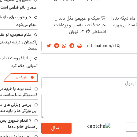
اعضای ناتو قطعی است
خبر خوب برای بازنش
الان طلا بخر پولشو 4 ماه دیگه بده!
🦷 سبک و طبیعی مثل دندان
اقساط بی‌بهره
خودت! نصب آسان و پرداخت
انجام می‌شود
اقساطی 💳 📍 تهران
مقام سعودی: توافقن
پاکستان و ترکیه تهدید
نیست
پیاتزا فهرست نهایی 
آسیایی اعلام کرد
بازرگانی
ثبت برند یا خرید برن
کسب‌وکار شما مناسب‌ت
بررسی ویژگی های فن
این ویژگی ها را باید بلد
۷ اقدام ضروری پس 
راهنمای خانواده‌ها
ارسال
راهی مطمئن برای ح