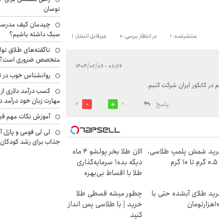
نوسان
چیدمان کیف مدرسه؛
سبک داشته باشیم؟
منتشرشده: 1
در انتظار بررسی: 0
غیرقابل انتشار: 1
ناگفته‌های طلاق توا
متخصص ضروری است؟
۰۸:۲۶ - ۱۴۰۴/۰۲/۰۶
روانشناس خوب در ت
در کانکور ایران شرکت کنیم.
کسب درآمد دلاری از 
مهارت زبان خود درآمد د
پاسخ
0
0
آموزش نکات مهم قبل 
لی لی فومی و پازل آ
جذاب برای رشد کودکان
ید شمش پلمپ طلاسی،
الان طلا بخر پولشو 4 ماه
۱ گرم
دیگه بده! سرمایه‌گذاری
طلا با اقساط بی‌بهره
ید طلای آبشده حتی با
چطور میشه قسطی طلا
رتومان
خرید | با طلاسی پس انداز
کنید