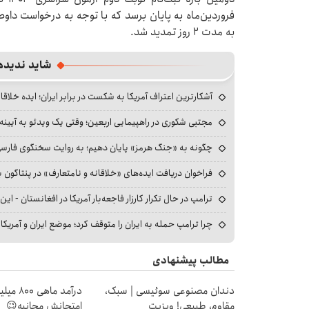
فروردین‌ماه به پایان برسد که با توجه به درخواست داوط
به مدت ۲ روز تمدید شد.
شاید ندیده
آشکارترین اعتراف آمریکا به شکست در برابر ایران؛ ایده خلاقا
مجتبی شکوری در راهپیمایی اربعین؛ وقتی یک ویدئو به آیینه‌
چگونه به «جنگ هرمز» پایان دهیم؛ به روایت سخنگوی فارسی‌ز
فراخوان دریافت ایده‌های «خلاقانه و نامتعارف» در پنتاگون بر
ترامپ در حال تکرار کارزار فاجعه‌بار آمریکا در افغانستان - این 
چرا ترامپ حمله به ایران را متوقف کرد؛ موضع ایران و آمریک
مطالب پیشنهادی
دندان مصنوعی سوئیسی | سبک،
درآمد ما
مقاوم، طبیعی! ویزیت
امتحانش مجانیه😉