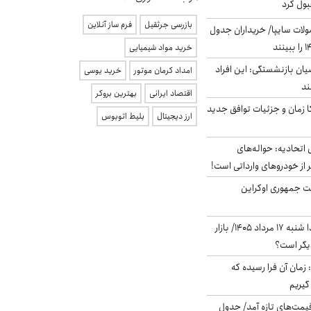
بول کرد
بازرسی جرثقیل
فرم ساز آنلاین
لات سایپا/ خریداران جدول
خرید مواد شیمیایی
یان بازنشستگی: این افراد
امداد کرمان موتور
خرید یوسی
اقتصاد ایرانی
بهترین بروکر
کا زمان و جزئیات توافق جدید
ارز دیجیتال
بلیط اتوبوس
تحادیه: حواله‌های
 از خودروهای وارداتی است!
ست جمهوری اوکراین
پیش‌بینی بورس فردا شنبه ۱۷ مرداد ۱۴۰۵/ بازار
یگر است؟
 زمان آن فرا رسیده که
گیریم
 قیمت‌های تازه آمد/ جدول