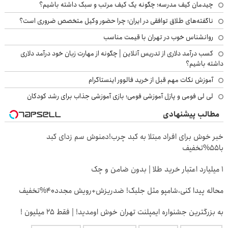
چیدمان کیف مدرسه؛ چگونه یک کیف مرتب و سبک داشته باشیم؟
ناگفته‌های طلاق توافقی در ایران؛ چرا حضور وکیل متخصص ضروری است؟
روانشناس خوب در تهران با قیمت مناسب
کسب درآمد دلاری از تدریس آنلاین | چگونه از مهارت زبان خود درآمد دلاری
داشته باشیم؟
آموزش نکات مهم قبل از خرید فالوور اینستاگرام
لی لی فومی و پازل آموزشی فومی؛ بازی آموزشی جذاب برای رشد کودکان
مطالب پیشنهادی
Image failed to load
خبر خوش برای افراد مبتلا به کبد چرب!دمنوش سم زدای کبد
با55%تخفیف
Image failed to load
۱ میلیارد اعتبار خرید طلا | بدون ضامن و چک
Image failed to load
محاله پیدا کنی،شامپو مثل جلبک! ضدریزش+رویش مجدد40%تخفیف
Image failed to load
به بزرگترین جشنواره ایمپلنت تهران خوش اومدید! | فقط ۲۵ میلیون !