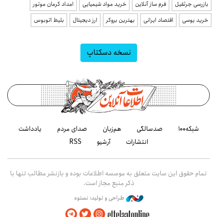
بازرسی جرثقیل
فرم ساز آنلاین
خرید مواد شیمیایی
امداد کرمان موتور
خرید یوسی
اقتصاد ایرانی
بهترین بروکر
ارز دیجیتال
بلیط اتوبوس
نسخه دسکتاپ
شبکه۱۰۰
صدسالگی
هم‌زبان
صدای مردم
یادداشت
انتشارات
آرشیو
RSS
تمام حقوق این سایت متعلق به موسسه اطلاعات بوده و بازنشر مطالب تنها با
ذکر منبع مجاز است.
طراحی و تولید: نستوه