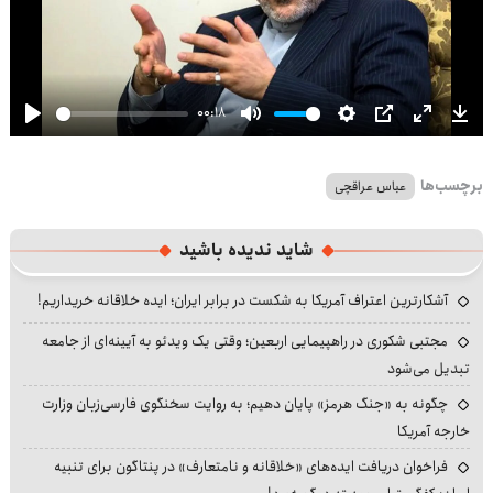
00:18
Play
Mute
Settings
PIP
Enter
Dow
fullscre
برچسب‌ها
عباس عراقچی
شاید ندیده باشید
آشکارترین اعتراف آمریکا به شکست در برابر ایران؛ ایده خلاقانه خریداریم!
مجتبی شکوری در راهپیمایی اربعین؛ وقتی یک ویدئو به آیینه‌ای از جامعه
تبدیل می‌شود
چگونه به «جنگ هرمز» پایان دهیم؛ به روایت سخنگوی فارسی‌زبان وزارت
خارجه آمریکا
فراخوان دریافت ایده‌های «خلاقانه و نامتعارف» در پنتاگون برای تنبیه