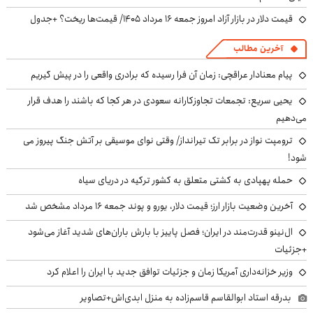
قیمت دلار در بازار آزاد امروز جمعه ۱۶ مرداد ۱۴۰۵/ قیمت‌ها ریخت؟ +جدول
آخرین مطالب
پیام معنادار عراقچی: زمان آن فرا رسیده که برادری واقعی را در پیش گیریم
یحیی سریع: تجمعات تجاوزکارانه سعودی در هر کجا که باشند را هدف قرار
می‌دهیم
ترومپت نواز در برابر تک تیرانداز/ وقتی نوای موسیقی بر آتش جنگ پیروز می
شود!
حمله پهپادی به کشتی متعلق به کشور ترکیه در دریای سیاه
آخرین وضعیت بازار ارز؛ قیمت دلار، یورو و پوند جمعه ۱۶ مرداد مشخص شد
ال‌نینو قدرت‌مند در ایران؛ فصل پاییز با بارش باران‌های شدید آغاز می‌شود
+جزئیات
وزیر خزانه‌داری آمریکا زمان و جزئیات توافق جدید با ایران را اعلام کرد
بدرقه استاد ابوالقاسم قاسم‌زاده به منزل ابدی‌اش+تصاویر