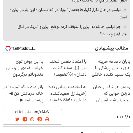
ایران؛ کفگیر ترامپ به ته دیگ خورد!
ترامپ در حال تکرار کارزار فاجعه‌بار آمریکا در افغانستان - این بار در ایران -
است
چرا ترامپ حمله به ایران را متوقف کرد؛ موضع ایران و آمریکا در قبال
«توافق» چیست؟
مطالب پیشنهادی
Image failed to load
Image failed to load
Image failed to load
پایان دغدغه هزینه
با اعتماد بنفس لبخند
با این روش توی
های دندان پزشکی با
بزن (ژل سفیدکننده
خونه،سفیدی و زیبایی
پک سفید کننده خانگی
دندان40%تخفیف)
دندوناتو برگردون
(40%off)
Image failed to load
Image failed to load
Image failed to load
ویدیو هولناک از جوان
به لبخندت زیبایی بده!
زانو درد دیگه تمومه! در
کارتن خوابی که
(خرید ژل سفیدکننده
خانه درمانش کن ◀
میلیاردر شد. آموزش
دندان با40%تخفیف)
پرسش‌نامه ▶
رایگان
۰
۰