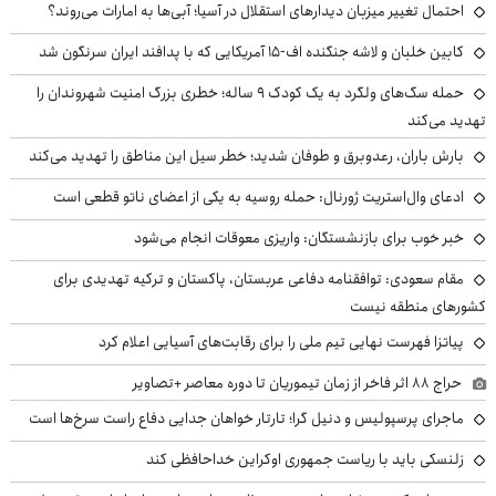
احتمال تغییر میزبان دیدارهای استقلال در آسیا؛ آبی‌ها به امارات می‌روند؟
کابین خلبان و لاشه جنگنده اف-۱۵ آمریکایی که با پدافند ایران سرنگون شد
حمله سگ‌های ولگرد به یک کودک ۹ ساله؛ خطری بزرگ امنیت شهروندان را
تهدید می‌کند
بارش باران، رعدوبرق و طوفان شدید؛ خطر سیل این مناطق را تهدید می‌کند
ادعای وال‌استریت ژورنال: حمله روسیه به یکی از اعضای ناتو قطعی است
خبر خوب برای بازنشستگان: واریزی معوقات انجام می‌شود
مقام سعودی: توافقنامه دفاعی عربستان، پاکستان و ترکیه تهدیدی برای
کشورهای منطقه نیست
پیاتزا فهرست نهایی تیم ملی را برای رقابت‌های آسیایی اعلام کرد
حراج ۸۸ اثر فاخر از زمان تیموریان تا دوره معاصر +تصاویر
ماجرای پرسپولیس و دنیل گرا؛ تارتار خواهان جدایی دفاع راست سرخ‌ها است
زلنسکی باید با ریاست جمهوری اوکراین خداحافظی کند