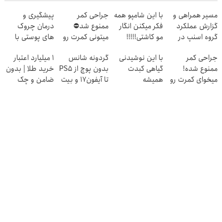
Image failed to
Image failed to
Image failed to
Image failed to
load
load
load
load
مسیر همراهی و
با این شامپو همه
جراحی کمر
پیشگیری و
گزارش عملکرد
فکر میکنن انگار
ممنوع شد⛔
درمان چروک
گروه اسنپ در
مو کاشتی!!!!!
میتونی کمرت رو
های پوستی با
Image failed to
Image failed to
Image failed to
Image failed to
۱۴۰۴
در منزل درمان
این روش امن
load
load
load
load
جراحی کمر
با این نوشیدنی
گردونه شانس
۱ میلیارد اعتبار
کنی! 👈🏻
ممنوع شده!
گیاهی کبدت
بدون پوچ از PS5
خرید طلا | بدون
پرسش‌نامه
میخوای کمرت رو
همیشه
تا آیفون17 و بیت
ضامن و چک
در منزل درمان
پرقدرته55%تخفیف
کوین 🔥
کنی؟
((پرسش‌نامه))