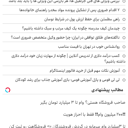
بررسی ویژگی های فنی جرثقیل ها: هر بازرسی این ویژگی ها را باید بلد باشد
۷ اقدام ضروری پس از تشکیل پرونده مواد مخدر؛ راهنمای خانواده‌ها
راهی مطمئن برای حفظ ارزش پول در شرایط نوسان
چیدمان کیف مدرسه؛ چگونه یک کیف مرتب و سبک داشته باشیم؟
ناگفته‌های طلاق توافقی در ایران؛ چرا حضور وکیل متخصص ضروری است؟
روانشناس خوب در تهران با قیمت مناسب
کسب درآمد دلاری از تدریس آنلاین | چگونه از مهارت زبان خود درآمد دلاری
داشته باشیم؟
آموزش نکات مهم قبل از خرید فالوور اینستاگرام
لی لی فومی و پازل آموزشی فومی؛ بازی آموزشی جذاب برای رشد کودکان
مطالب پیشنهادی
صاحب فروشگاه هستی؟ وام تا ۳ میلیارد تومان بگیر
❗❗200 میلیون وام❗❗ فقط با احراز هویت
تا 3میلیارد وام سرمایه در گردش فروشندگان => فروشگاهت رو ثبت کن