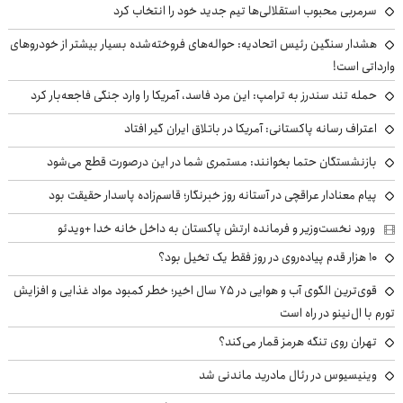
سرمربی محبوب استقلالی‌ها تیم جدید خود را انتخاب کرد
هشدار سنگین رئیس اتحادیه: حواله‌های فروخته‌شده بسیار بیشتر از خودروهای
وارداتی است!
حمله تند سندرز به ترامپ: این مرد فاسد، آمریکا را وارد جنگی فاجعه‌بار کرد
اعتراف رسانه پاکستانی: آمریکا در باتلاق ایران گیر افتاد
بازنشستگان حتما بخوانند: مستمری شما در این درصورت قطع می‌شود
پیام معنادار عراقچی در آستانه روز خبرنگار؛ قاسم‌زاده پاسدار حقیقت بود
ورود نخست‌وزیر و فرمانده ارتش پاکستان به داخل خانه خدا +ویدئو
۱۰ هزار قدم پیاده‌روی در روز فقط یک تخیل بود؟
قوی‌ترین الگوی آب و هوایی در ۷۵ سال اخیر؛ خطر کمبود مواد غذایی و افزایش
تورم با ال‌نینو در راه است
تهران روی تنگه هرمز قمار می‌کند؟
وینیسیوس در رئال مادرید ماندنی شد