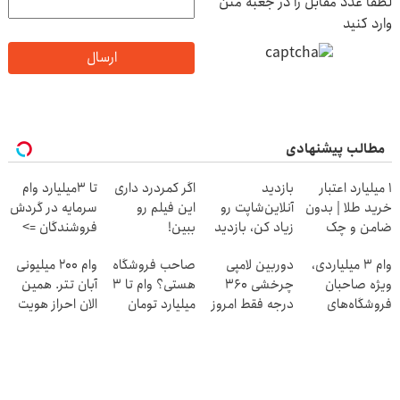
لطفا عدد مقابل را در جعبه متن
وارد کنید
ارسال
مطالب پیشنهادی
۱ میلیارد اعتبار
بازدید
اگر کمردرد داری
تا 3میلیارد وام
خرید طلا | بدون
آنلاین‌شاپت رو
این فیلم رو
سرمایه در گردش
ضامن و چک
زیاد کن، بازدید
ببین!
فروشندگان =>
بالاتر = درآمد
◗پرسش‌نامه رو
فروشگاهت رو
وام ۳ میلیاردی،
دوربین لامپی
صاحب فروشگاه
وام 200 میلیونی
بیشتر
پر کن◖
ثبت کن
ویژه صاحبان
چرخشی 360
هستی؟ وام تا ۳
آبان تتر. همین
فروشگاه‌های
درجه فقط امروز
میلیارد تومان
الان احراز هویت
آنلاین و حضوری
حراج شد🔥
بگیر
کن!
پرداخت درب
منزل