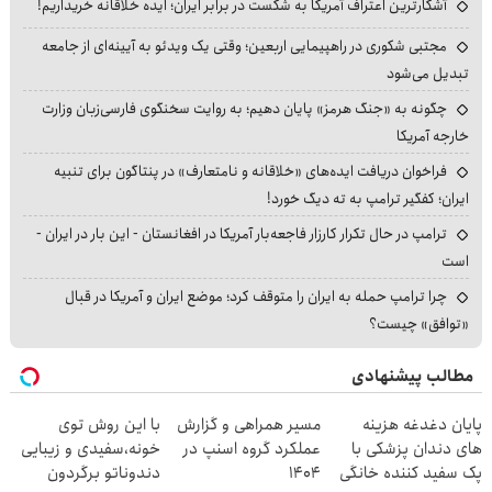
آشکارترین اعتراف آمریکا به شکست در برابر ایران؛ ایده خلاقانه خریداریم!
مجتبی شکوری در راهپیمایی اربعین؛ وقتی یک ویدئو به آیینه‌ای از جامعه
تبدیل می‌شود
چگونه به «جنگ هرمز» پایان دهیم؛ به روایت سخنگوی فارسی‌زبان وزارت
خارجه آمریکا
فراخوان دریافت ایده‌های «خلاقانه و نامتعارف» در پنتاگون برای تنبیه
ایران؛ کفگیر ترامپ به ته دیگ خورد!
ترامپ در حال تکرار کارزار فاجعه‌بار آمریکا در افغانستان - این بار در ایران -
است
چرا ترامپ حمله به ایران را متوقف کرد؛ موضع ایران و آمریکا در قبال
«توافق» چیست؟
مطالب پیشنهادی
پایان دغدغه هزینه
مسیر همراهی و گزارش
با این روش توی
های دندان پزشکی با
عملکرد گروه اسنپ در
خونه،سفیدی و زیبایی
پک سفید کننده خانگی
۱۴۰۴
دندوناتو برگردون