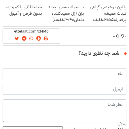
(40%off)
با این نوشیدنی گیاهی
با اعتماد بنفس لبخند
خداحافظی با کمردرد،
کبدت همیشه
بزن (ژل سفیدکننده
بدون قرص و آمپول
پرقدرته55%تخفیف
دندان40%تخفیف)
۰
۰
شما چه نظری دارید؟
0
/
400