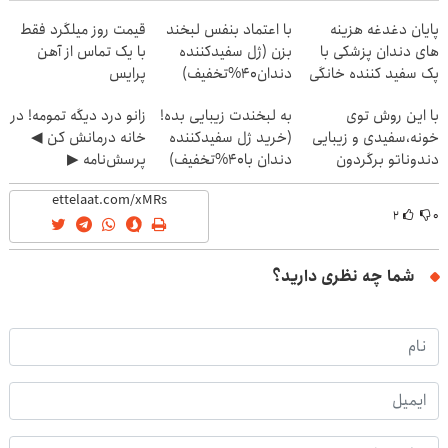
پایان دغدغه هزینه
با اعتماد بنفس لبخند
قیمت روز میلگرد فقط
های دندان پزشکی با
بزن (ژل سفیدکننده
با یک تماس از آهن
پک سفید کننده خانگی
دندان40%تخفیف)
پرایس
با این روش توی
به لبخندت زیبایی بده!
زانو درد دیگه تمومه! در
خونه،سفیدی و زیبایی
(خرید ژل سفیدکننده
خانه درمانش کن ◀
دندوناتو برگردون
دندان با40%تخفیف)
پرسش‌نامه ▶
(40%off)
۲
۰
شما چه نظری دارید؟