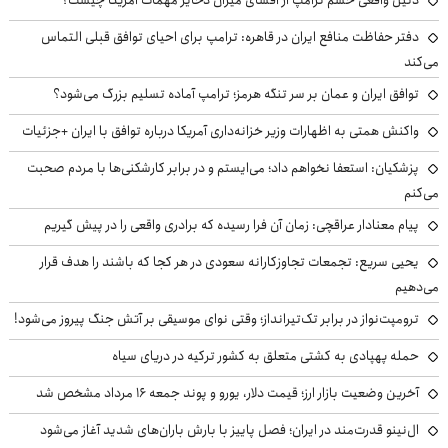
دفتر حفاظت منافع ایران در قاهره: ترامپ برای احیای توافق قبلی التماس
می‌کند
توافق ایران و عمان بر سر تنگه هرمز؛ ترامپ آماده تسلیم بزرگ می‌شود؟
واکنش همتی به اظهارات وزیر خزانه‌داری آمریکا درباره توافق با ایران +جزئیات
پزشکیان: استعفا نخواهم داد؛ می‌ایستم و در برابر کارشکنی‌ها با مردم صحبت
می‌کنم
پیام معنادار عراقچی: زمان آن فرا رسیده که برادری واقعی را در پیش گیریم
یحیی سریع: تجمعات تجاوزکارانه سعودی در هر کجا که باشند را هدف قرار
می‌دهیم
ترومپت‌نواز در برابر تک‌تیرانداز؛ وقتی نوای موسیقی بر آتش جنگ پیروز می‌شود!
حمله پهپادی به کشتی متعلق به کشور ترکیه در دریای سیاه
آخرین وضعیت بازار ارز؛ قیمت دلار، یورو و پوند جمعه ۱۶ مرداد مشخص شد
ال‌نینو قدرت‌مند در ایران؛ فصل پاییز با بارش باران‌های شدید آغاز می‌شود