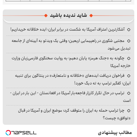
شاید ندیده باشید
آشکارترین اعتراف آمریکا به شکست در برابر ایران؛ ایده خلاقانه خریداریم!
مجتبی شکوری در راهپیمایی اربعین؛ وقتی یک ویدئو به آیینه‌ای از جامعه
تبدیل می‌شود
چگونه به «جنگ هرمز» پایان دهیم؛ به روایت سخنگوی فارسی‌زبان وزارت
خارجه آمریکا
فراخوان دریافت ایده‌های «خلاقانه و نامتعارف» در پنتاگون برای تنبیه
ایران؛ کفگیر ترامپ به ته دیگ خورد!
ترامپ در حال تکرار کارزار فاجعه‌بار آمریکا در افغانستان - این بار در ایران -
است
چرا ترامپ حمله به ایران را متوقف کرد؛ موضع ایران و آمریکا در قبال
«توافق» چیست؟
مطالب پیشنهادی