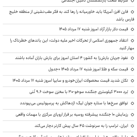
شرایط سخت بازنشستگان تامین اجتماعی
فارن افرز: آمریکا باید خاورمیانه را رها کند به فکر عقب‌نشینی از منطقه خلیج
فارس باشد
قیمت دلار بازار آزاد امروز شنبه ۱۷ مرداد ۱۴۰۵
انتقاد جمهوری اسلامی از تحرکات اخیر علیه دولت: این باندهای خطرناک را
مهار کنید
نفوذ جریان بارش‌زا به کشور؛ ۴ استان امروز برای بارش باران آماده باشند
قیمت سکه و طلا امروز شنبه ۱۷ مرداد ۱۴۰۵ +جدول
تکان شدید قیمت محصولات ایران‌خودرو و سایپا امروز شنبه ۱۷ مرداد ۱۴۰۵
بُرد ۳۰۰۰ کیلومتری جنگنده سوخو-۳۰ با مخزن سوخت ۹.۶ تُنی
توافق سرخ‌ها با ستاره جوان لیگ؛ اژدهاکش به پرسپولیس می‌پیوندد
رزمایش ۱۰ جنگنده پیشرفته روسیه بر فراز اروپای مرکزی با مهمات واقعی
ایران، ترامپ را به سرنوشت ۴۵ سال پیش کارتر دچار می‌کند
دلیل واقعی خشم ترامپ از افشای میزان ذخایر مهمات آمریکا چیست؟