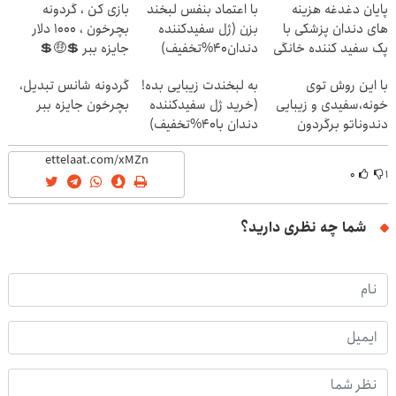
پایان دغدغه هزینه
با اعتماد بنفس لبخند
بازی کن ، گردونه
های دندان پزشکی با
بزن (ژل سفیدکننده
بچرخون ، 1000 دلار
پک سفید کننده خانگی
دندان40%تخفیف)
جایزه ببر 💲🤑💲
با این روش توی
به لبخندت زیبایی بده!
گردونه شانس تبدیل،
خونه،سفیدی و زیبایی
(خرید ژل سفیدکننده
بچرخون جایزه ببر
دندوناتو برگردون
دندان با40%تخفیف)
(40%off)
۰
۱
شما چه نظری دارید؟