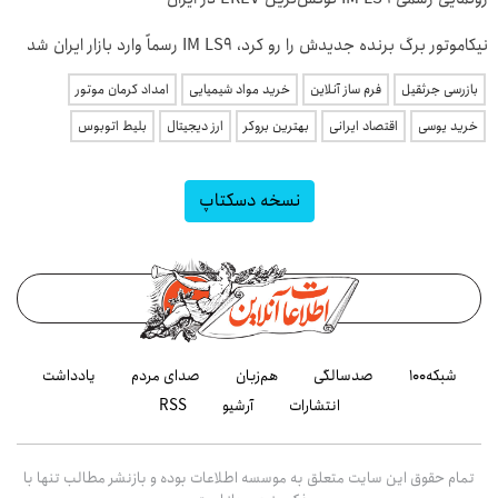
نیکاموتور برگ برنده جدیدش را رو کرد، IM LS9 رسماً وارد بازار ایران شد
بازرسی جرثقیل
فرم ساز آنلاین
خرید مواد شیمیایی
امداد کرمان موتور
خرید یوسی
اقتصاد ایرانی
بهترین بروکر
ارز دیجیتال
بلیط اتوبوس
نسخه دسکتاپ
شبکه۱۰۰
صدسالگی
هم‌زبان
صدای مردم
یادداشت
انتشارات
آرشیو
RSS
تمام حقوق این سایت متعلق به موسسه اطلاعات بوده و بازنشر مطالب تنها با