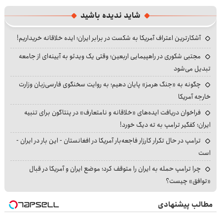
fullscre
شاید ندیده باشید
آشکارترین اعتراف آمریکا به شکست در برابر ایران؛ ایده خلاقانه خریداریم!
مجتبی شکوری در راهپیمایی اربعین؛ وقتی یک ویدئو به آیینه‌ای از جامعه
تبدیل می‌شود
چگونه به «جنگ هرمز» پایان دهیم؛ به روایت سخنگوی فارسی‌زبان وزارت
خارجه آمریکا
فراخوان دریافت ایده‌های «خلاقانه و نامتعارف» در پنتاگون برای تنبیه
ایران؛ کفگیر ترامپ به ته دیگ خورد!
ترامپ در حال تکرار کارزار فاجعه‌بار آمریکا در افغانستان - این بار در ایران -
است
چرا ترامپ حمله به ایران را متوقف کرد؛ موضع ایران و آمریکا در قبال
«توافق» چیست؟
مطالب پیشنهادی