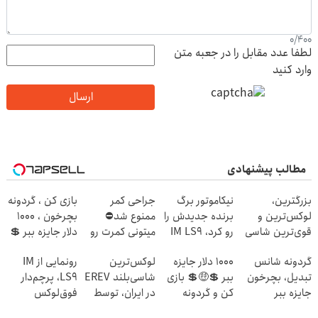
0
/
400
لطفا عدد مقابل را در جعبه متن
وارد کنید
ارسال
مطالب پیشنهادی
بزرگترین،
نیکاموتور برگ
جراحی کمر
بازی کن ، گردونه
لوکس‌ترین و
برنده جدیدش را
ممنوع شد⛔
بچرخون ، 1000
قوی‌ترین شاسی
رو کرد، IM LS9
میتونی کمرت رو
دلار جایزه ببر 💲
بلند EREV در در
رسماً وارد بازار
در منزل درمان
🤑💲
گردونه شانس
1000 دلار جایزه
لوکس‌ترین
رونمایی از IM
ایران رونمایی شد
ایران شد
کنی! 👈🏻
تبدیل، بچرخون
ببر 💲🤑💲 بازی
شاسی‌بلند EREV
LS9، پرچم‌دار
پرسش‌نامه
جایزه ببر
کن و گردونه
در ایران، توسط
فوق‌لوکس
بچرخون
نیکا موتور
EREV وارد بازار