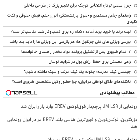
چراغ سقفی توکار؛ انتخابی کوچک برای تغییر بزرگ در طراحی داخلی
راهنمای جامع مستمری و حقوق بازنشستگی؛ انواع حکم، فیش حقوقی و نکات
کلیدی
ثبت برند یا خرید برند آماده : کدام راه برای کسب‌وکار شما مناسب‌تر است؟
بررسی ویژگی های فنی جرثقیل ها: هر بازرسی این ویژگی ها را باید بلد باشد
۷ اقدام ضروری پس از تشکیل پرونده مواد مخدر؛ راهنمای خانواده‌ها
راهی مطمئن برای حفظ ارزش پول در شرایط نوسان
چیدمان کیف مدرسه؛ چگونه یک کیف مرتب و سبک داشته باشیم؟
ناگفته‌های طلاق توافقی در ایران؛ چرا حضور وکیل متخصص ضروری است؟
مطالب پیشنهادی
رونمایی از IM LS9، پرچم‌دار فوق‌لوکس EREV وارد بازار ایران شد
بزرگترین، لوکس‌ترین و قوی‌ترین شاسی بلند EREV در در ایران رونمایی
شد
رونمایی رسمی IM LS9 لوکس‌ترین EREV در ایران