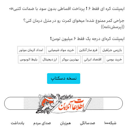
ایمپلنت کره ای فقط 6 ❗ پرداخت اقساطی بدون سود با ضمانت کتبی📣
جراحی کمر ممنوع شده! میخوای کمرت رو در منزل درمان کنی؟
((پرسش‌نامه))
ایمپلنت کره‌ای درجه یک فقط 6 میلیون تومن❗
بازرسی جرثقیل
فرم ساز آنلاین
خرید مواد شیمیایی
امداد کرمان موتور
خرید یوسی
اقتصاد ایرانی
بهترین بروکر
ارز دیجیتال
بلیط اتوبوس
نسخه دسکتاپ
شبکه۱۰۰
صدسالگی
هم‌زبان
صدای مردم
یادداشت