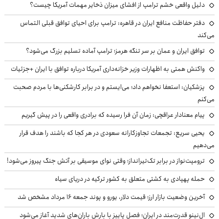
دلیل واقعی خشم ترامپ از افشای میزان ذخایر مهمات آمریکا چیست؟
دفتر حفاظت منافع ایران در قاهره: ترامپ برای احیای توافق قبلی التماس
می‌کند
توافق ایران و عمان بر سر تنگه هرمز؛ ترامپ آماده تسلیم بزرگ می‌شود؟
واکنش همتی به اظهارات وزیر خزانه‌داری آمریکا درباره توافق با ایران +جزئیات
پزشکیان: استعفا نخواهم داد؛ می‌ایستم و در برابر کارشکنی‌ها با مردم صحبت
می‌کنم
پیام معنادار عراقچی: زمان آن فرا رسیده که برادری واقعی را در پیش گیریم
یحیی سریع: تجمعات تجاوزکارانه سعودی در هر کجا که باشند را هدف قرار
می‌دهیم
ترومپت‌نواز در برابر تک‌تیرانداز؛ وقتی نوای موسیقی بر آتش جنگ پیروز می‌شود!
حمله پهپادی به کشتی متعلق به کشور ترکیه در دریای سیاه
آخرین وضعیت بازار ارز؛ قیمت دلار، یورو و پوند جمعه ۱۶ مرداد مشخص شد
ال‌نینو قدرت‌مند در ایران؛ فصل پاییز با بارش باران‌های شدید آغاز می‌شود