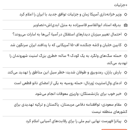
+جزئیات
وزیر خزانه‌داری آمریکا زمان و جزئیات توافق جدید با ایران را اعلام کرد
بدرقه استاد ابوالقاسم قاسم‌زاده به منزل ابدی‌اش+تصاویر
احتمال تغییر میزبان دیدارهای استقلال در آسیا؛ آبی‌ها به امارات می‌روند؟
کابین خلبان و لاشه جنگنده اف-۱۵ آمریکایی که با پدافند ایران سرنگون شد
حمله سگ‌های ولگرد به یک کودک ۹ ساله؛ خطری بزرگ امنیت شهروندان را
تهدید می‌کند
بارش باران، رعدوبرق و طوفان شدید؛ خطر سیل این مناطق را تهدید می‌کند
ادعای وال‌استریت ژورنال: حمله روسیه به یکی از اعضای ناتو قطعی است
خبر خوب برای بازنشستگان: واریزی معوقات انجام می‌شود
مقام سعودی: توافقنامه دفاعی عربستان، پاکستان و ترکیه تهدیدی برای
کشورهای منطقه نیست
پیاتزا فهرست نهایی تیم ملی را برای رقابت‌های آسیایی اعلام کرد