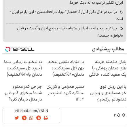
ایران؛ کفگیر ترامپ به ته دیگ خورد!
ترامپ در حال تکرار کارزار فاجعه‌بار آمریکا در افغانستان - این بار در ایران -
است
چرا ترامپ حمله به ایران را متوقف کرد؛ موضع ایران و آمریکا در قبال
«توافق» چیست؟
مطالب پیشنهادی
پایان دغدغه هزینه
با اعتماد بنفس لبخند
به لبخندت زیبایی بده!
های دندان پزشکی با
بزن (ژل سفیدکننده
(خرید ژل سفیدکننده
پک سفید کننده خانگی
دندان40%تخفیف)
دندان با40%تخفیف)
با این روش توی
مسیر همراهی و گزارش
جراحی کمر ممنوع
خونه،سفیدی و زیبایی
عملکرد گروه اسنپ در
شده! میخوای کمرت رو
دندوناتو برگردون
۱۴۰۴
در منزل درمان کنی؟
(40%off)
((پرسش‌نامه))
۲
۱