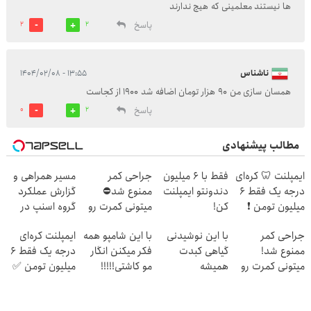
ها نیستند معلمینی که هیچ ندارند
پاسخ
2
2
ناشناس
۱۳:۵۵ - ۱۴۰۴/۰۲/۰۸
همسان سازی من 90 هزار تومان اضافه شد 1900 از کجاست
پاسخ
0
2
مطالب پیشنهادی
ایمپلنت 🦷 کره‌ای
فقط با 6 میلیون
جراحی کمر
مسیر همراهی و
درجه یک فقط 6
دندونتو ایمپلنت
ممنوع شد⛔
گزارش عملکرد
میلیون تومن ❗
کن!
میتونی کمرت رو
گروه اسنپ در
در منزل درمان
۱۴۰۴
جراحی کمر
با این نوشیدنی
با این شامپو همه
ایمپلنت کره‌ای
کنی! 👈🏻
ممنوع شد!
گیاهی کبدت
فکر میکنن انگار
درجه یک فقط 6
پرسش‌نامه
میتونی کمرت رو
همیشه
مو کاشتی!!!!!
میلیون تومن ✅
در منزل درمان
پرقدرته55%تخفیف
کنی!