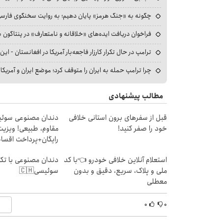
چگونه به «جنگ هرمز» پایان دهیم؛ به روایت سخنگوی فارسی‌ز
فراخوان دریافت ایده‌های «خلاقانه و نامتعارف» در پنتاگون بر
ترامپ در حال تکرار کارزار فاجعه‌بار آمریکا در افغانستان - این 
چرا ترامپ حمله به ایران را متوقف کرد؛ موضع ایران و آمریک
مطالب پیشنهادی
قبل از سفرهای برون استانی خلافی
دندان مصنوعی سوئی
خود را صفر کنید!
مقاوم، طبیعی! ویزیت
رایگان+پرداخت اقس
استعلام آنلاین خلافی خودرو 👈با کد
دندان مصنوعی با تکن
ملی و پلاک، سریع، دقیق و بدون
سوئیسی🇨🇭
معطلی
۰
۰