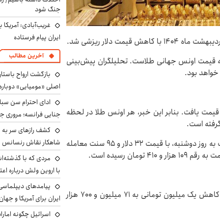
جنگ شود
غریب‌آبادی: آمریکا 
ایران پیام فرستاده
آخرین مطالب
ه قیمت اونس جهانی طلاست. تحلیلگران پیش‌بینی
خواهد بود.
بازگشت ارواح باستان 
اصلی «مومیایی» دوباره
ادای احترام سن سبا
ر روز سه‌شنبه ۹ اردیبهشت ۱۴۰۴ کاهش قیمت یافت. بنابر این خبر، هر اونس طلا در لحظه
جنایی فرانسه؛ مروری جام
کشف رازهای سر به مه
شاهکار نقاش رنسانس ب
اونس جهانی نقره نیز روز سه‌شنبه با کاهش قیمت نسبت به روز دوشنبه، با قیمت ۳۲ دلار و ۹۵ سنت معامله
مردی که با گذشته‌ا
با اروین ولش درباره اعت
پیامدهای دیپلماسی 
قیمت سکه امامی روز سه‌شنبه ۹ اردیبهشت ماه ۱۴۰۴ با کاهش یک میلیون تومانی به ۷۱ میلیون و ۷۰۰ هزار
ایران برای آمریکا و جهان
اسرائیل چگونه امارا