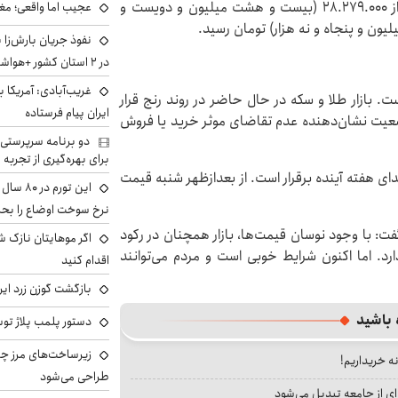
هر مثقال طلای ۱۸ عیار نیز با کاهش ۲۲۰ هزار تومانی از ۲۸.۲۷۹.۰۰۰ (بیست و هشت میلیون و دویست و
عجیب اما واقعی؛ مغ
نفوذ جریان بارش‌زا 
در ۲ استان کشور +هواشناسی فردا
غریب‌آبادی: آمریکا 
. بازار طلا و سکه در حال حاضر در روند رنج قرار
ایران پیام فرستاده
عیت نشان‌دهنده عدم تقاضای موثر خرید یا فروش
دو برنامه سرپرستی 
برای بهره‌گیری از تجربه
ای هفته آینده برقرار است. از بعدازظهر شنبه قیمت
این تور
نرخ سوخت اوضاع را بحرا
ت: با وجود نوسان قیمت‌ها، بازار همچنان در رکود
اگر موهایتان نازک ش
دارد. اما اکنون شرایط خوبی است و مردم می‌توانند
اقدام کنید
بازگشت گوزن زرد ایر
 باشید
دستور پلمب پلاژ توس
زیرساخت‌های مرز چی
نه خریداریم!
طراحی می‌شود
ای از جامعه تبدیل می‌شود