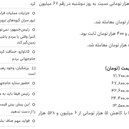
قیمت سکه بهار آزادی نیز در روز سه‌شنبه با کاهش ۶۰۰ هزار تومانی نسبت به روز دوشنبه در رقم ۶۷ میلیون
کرد
جزئیات عملیات فرامر
ترور سران گروه‌های ترو
رئیس‌جمهور: نمی‌تو
کنم/ وقتی با مردم باشیم
زمین‌گیر کند
کاناوارو: حماقت کردم
جام‌جهانی بردم
پزشکیان: وجود رهبر
مت (تومان)
است
۷۱.۷۰۰.۰
حضور ستاره جام‌جها
۶۷.۸۰۰.۰
۴۲.۶۰۰.۰
رئیس فیفا باید به 
۲۴.۴۰۰.۰
۱۳.۵۰۰.۰
را از دست ندهید
هر گرم طلای ۱۸ عیار در روز سه‌شنبه ۹ اردیبهشت ۱۴۰۴ با کاهش ۵۱ هزار تومانی از ۶ میلیون و ۵۲۸ هزار
فواید مهم صاف نشس