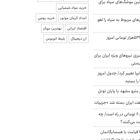
لین موشک‌های سپاه برای
خرید مواد شیمیایی
امداد کرمان موتور
خرید یوسی
‌های مربوط به سپاه را لغو
اقتصاد ایرانی
بهترین بروکر
ارزش سهام عدالت ۵۳۲هزار تومانی امروز
ارز دیجیتال
بلیط اتوبوس
زی نیروهای ویژه ایران برای
ریستی
ا تغییر کرد/ جدول امروز
مترو مشهد با پایان تونل
ت ایران بسته شد +جزییات
یارانه جدید ۶.۰۰۰.۰۰۰ تومانی در راه است/ چه
فت می‌کنند؟
ا قیامت با همسایگانمان
بر شهید بارها نگذاشتند