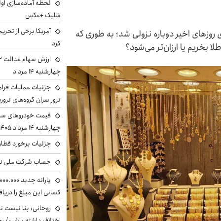
لحظه آماده‌سازی او
شلیک +عکس
آمریکا برخی از تحریم
روزهای اخیر دوباره نزولی شد؛ به طوری که
کرد
لا بخریم یا ارزان‌تر می‌شود؟
چهارشنبه ۱۴ مرداد
جزئیات عملیات فرامر
ترور سران گروه‌های ترو
قیمت خودروهای سایپ
چهارشنبه ۱۴ مرداد ۱۴۰۵ را ببینید
جزئیات برخورد قطار 
حساب‌ شرکت ملی نف
کسانی این مبلغ را دریا
روحانی: بنا نیست ت
اختلاف داشته باشیم/ ره