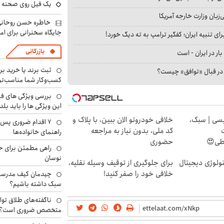
یک فیل روی صحنه ت
بان وزارت خارجه آمریکا
خاطره حسن روحانی 
جایگاه سخنرانی برای اما
ای تنبیه ایران؛ کفگیر ترامپ به ته دیگ خورد!
بازرگانی
بار در ایران - است
ثبت برند یا خرید برن
ا در قبال «توافق» چیست؟
کسب‌وکار شما مناسب‌ت
بررسی ویژگی های فن
این ویژگی ها را باید بلد
سی | سبک،
خلافی خودروتو الان ببین، با پلاک و
۷ اقدام ضروری پس 
کد ملی، بدون نیاز به مراجعه
راهنمای خانواده‌ها
اطی😍
حضوری
راهی مطمئن برای ح
نوسان
ولوژی دیجیتال
برای جلوگیری از توقیف وسیله نقلیه،
خلافی خود را صفر کنید!
چیدمان کیف مدرسه؛
سبک داشته باشیم؟
ناگفته‌های طلاق توا
متخصص ضروری است؟