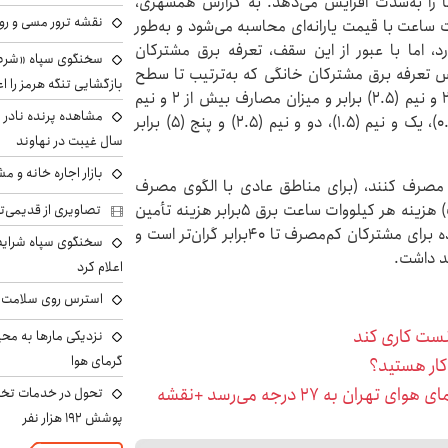
ها را به‌شدت افزایش می‌دهد. به گزارش همشهری،
نقشه ترور مسی و رون
 مصرف برق، مصرف تا سقف ۳۰۰ کیلووات ساعت با قیمت یارانه‌ای محاسبه می‌شود و به‌طور
حدود ۱۳۰تومان هزینه دارد، اما با عبور از این سقف، تعرفه برق مشترکان
سخنگوی سپاه «شرط 
اس تعرفه برق مشترکان خانگی که به‌ترتیب تا سطح
بازگشایی تنگه هرمز را اع
الگو، مازاد بر الگو تا یک و نیم (۱.۵) برابر، مازاد بر آن تا ۲ و نیم (۲.۵) برابر و میزان مصارف بیش از ۲ و نیم
(۲.۵) برابر داشته باشند، به‌ترتیب با ضریب‌های نیم (۰.۵)، یک و نیم (۱.۵)، دو و نیم (۲.۵) و پنج (۵) برابر
سال غیبت در نهاوند
بازار اجاره خانه و 
نی که بیش از۲.۵ برابر الگو برق مصرف کنند، (برای مناطق عادی با الگوی مصرف
۳۰۰کیلووات و مصرف عملی بیش از ۷۵۰کیلووات ساعت) هزینه هر کیلووات ساعت برق ۵برابر هزینه تأمین
تصاویری از قدیمی‌ت
برق افزایش پیدا می‌کند که نسبت به تعرفه محاسبه شده برای مشترکان کم‌مصرف تا ۴۰برابر گران‌تر است و
سخنگوی سپاه شرایط 
د داشت.
اعلام کرد
استرس روی سلامت ب
نست کاری کند
نزدیکی مارها به مح
گرمای هوا
کار هستید؟
این استان‌ها منتظر رگبار باران و رعدوبرق باشند/ دمای هوای تهران به ۲۷ درجه می‌رسد +نقشه
تحول در خدمات تخص
پوشش ۱۹۲ هزار نفر