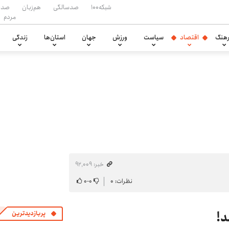
شبکه۱۰۰
صدسالگی
هم‌زبان
صدا
مردم
هنگ
اقتصاد
سیاست
ورزش
جهان
استان‌ها
زندگی
خبر: ۹۲٬۰۰۹
نظرات: ۰
۰
-
۰
د!
پربازدیدترین