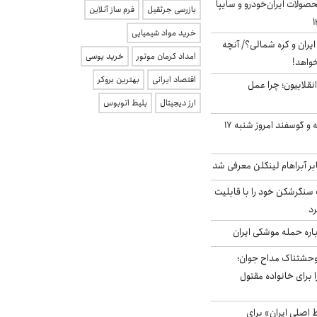
ولات ایران‌خودرو و سایپا
بازرسی جرثقیل
فرم ساز آنلاین
خرید مواد شیمیایی
یران و کره شمالی؟/ آنچه
امداد کرمان موتور
خرید یوسی
خواهد!
اقتصاد ایرانی
بهترین بروکر
انقلابیون؛ چرا عمل
ارز دیجیتال
بلیط اتوبوس
قیمت گوشت گوساله و گوسفند امروز شنبه ۱۷
بر آبراهام لینکلن معرفی شد
نگرشکن خود را با قابلیت
رد
باره حمله موشکی ایران
وحشتناک مداح جوان؛
 برای خانواده مقتول
اصلی ایران» برای