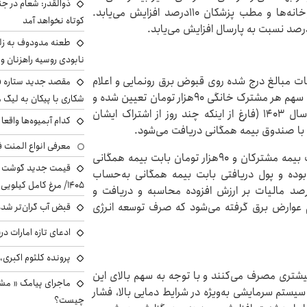
ذوالقدر: شعام در جن
درمانگاه‌ها، مراکز تشخیص طبی، مراکز پیراپزشکی، داروخانه‌ها و مطب پزشکان ۱۱۰درصد افزایش می‌یابد.
کوتاه نخواهد آمد
طعنه مدودوف به زلن
نابودی روسیه راهزنان و ق
یات مبالغ درج شده روی قبوض برق رونمایی و اعلام
مقصد جدید ستاره 
کرد: براساس تبصره ۶ قانون بودجه سال ۱۴۰۳ کل کشور، سهم هر مشترک خانگی ۹۰هزار تومان تعیین شده و
شکاری با پیکان به لیگ م
براساس دستورالعمل ابلاغی از هر مشترک خانگی طی سال ۱۴۰۳ (فارغ از اینکه چند روز از اشتراک ایشان
کدام آبمیوه‌ها واقع
معرفی انواع المنت ف
همچنین هر ماه هر مشترک خانگی ۳۰۰تومان باید بابت بیمه مشترکان و ۹۰هزار تومان بابت بیمه همگانی
وده و پول دریافتی بابت بیمه همگانی به‌حساب
۱۴۰۵/ مرغ کامل کیلویی چند شد؟ +جدول
نه‌داری کشور واریز می‌شود. روی هر قبض هم ۱۰درصد مالیات بر ارزش افزوده محاسبه و دریافت و
امور مالیاتی واریز شده و ۱۰درصد هم عوارض برق گرفته می‌شود که صرف توسعه انرژی
قبض آب گران‌تر شده
ادعای تازه امارات در
پرونده کلثوم اکبری،
به کولرهای آبی ۴ تا ۶ برابر برق بیشتری مصرف می‌کنند و با توجه به سهم بالای این
ماجرای پیامک « م
سیستم سرمایشی به‌ویژه در شرایط دمایی بالا، فشار
چیست؟