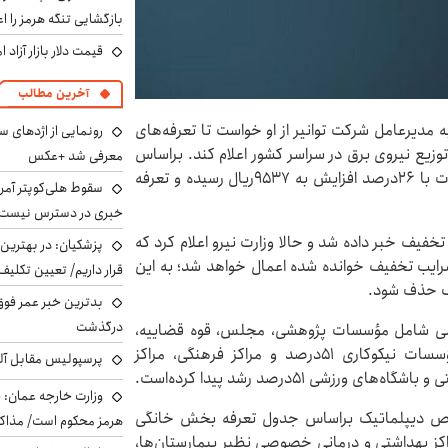
بازگشایی تنگه هرمز را اع
قیمت دلار بازار آزاد امروز شنب
آخرین مطالب
ه مدیرعامل شرکت توانیر از او خواست تا تعرفه‌های
رونمایی از اژدهای 
وزیع نیروی برق در سراسر کشور اعلام کند. براساس
معرفی شد +عکس
این بخشنامه جدید، هزینه تامین برق به ازای هر کیلووات با ۲۶درصد افزایش به ۹۵۳۷ریال رسیده و تعرفه
سقوط هلی‌کوپتر آمر
خبری در دسترس نیست
تخفیف خبر داده شد و حالا وزارت نیرو اعلام کرد که
پزشکیان‌: در بهترین
رایب تخفیف خوانده شده اعمال خواهد شد؛ به این
قرار داریم/ تعیین تکل
رف حذف شود.
بدترین خبر عمر فوق‌
درگذشت
ی شامل مؤسسات پژوهشی، مجلس، قوه قضاییه،
مراکز بهداشتی دولتی، جایگاه فرآورده‌های نفتی و مؤسسات نیکوکاری ۵۱درصد و مراکز فرهنگی، مراکز
پرسپولیس مقابل آل
زشی ۵۱درصد رشد پیدا کرده‌است.
وزارت خارجه عمان: ح
شخاص دیپلماتیک براساس جدول تعرفه بخش خانگی
هرمز محکوم است/ مذاکر
کز بهداشتی و درمانی خصوصی نظیر بیمارستان‌ها،