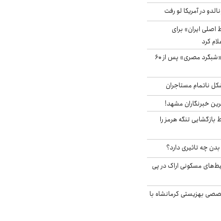
الدو در آمریکا لو رفت
اصلی ایران» برای
لام کرد
مشاهده پرنده نادر «شبگرد مصری» پس از ۶۰
مشکل ناتمام مستاجران
رین خبرنگاران مشهد!
بازگشایی تنگه هرمز را
دن چه تاثیری دارد؟
یط‌های مسکونی اراک در پی
صی بهزیستی کرمانشاه با