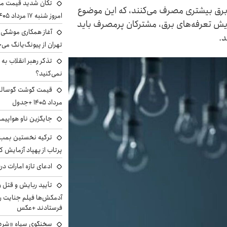
تکان شدید قیمت محص
زی نسبت به کولرهای آبی ۴ تا ۶ برابر برق بیشتری مصرف می‌کنند، که این موضوع
امروز شنبه ۱۷ مرداد ۱۴۰۵
فزایش تعرفه‌های برق، مشترکان پرمصرف باید
آغاز همکاری موشکی ا
د.
تهران از پیونگ‌یانگ می‌
تذکر رهبر انقلاب به 
نمی‌کنید؟
مرداد ۱۴۰۵ +جدول
جایگزین ناو هواپیما
ترکیه نخستین بمب س
پرتاب از پهپاد آزمایش ک
ادعای تازه امارات در
تأیید ربایش و قتل 
آدمکش‌ها فیلم جنایت را
فرستادند +عکس
سخنگوی سپاه «شرط 