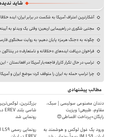
شاید ندیده
آشکارترین اعتراف آمریکا به شکست در برابر ایران؛ ایده خلاقا
مجتبی شکوری در راهپیمایی اربعین؛ وقتی یک ویدئو به آیینه‌
چگونه به «جنگ هرمز» پایان دهیم؛ به روایت سخنگوی فارسی‌ز
فراخوان دریافت ایده‌های «خلاقانه و نامتعارف» در پنتاگون بر
ترامپ در حال تکرار کارزار فاجعه‌بار آمریکا در افغانستان - این 
چرا ترامپ حمله به ایران را متوقف کرد؛ موضع ایران و آمریک
مطالب پیشنهادی
دندان مصنوعی سوئیسی | سبک،
بزرگترین، لوکس‌ترین
مقاوم، طبیعی! ویزیت
شاسی ب
رایگان+پرداخت اقساطی😍
رونمایی شد
ورود یک غول لوکس و هوشمند به
ایران، IM LS9 رسماً رونمایی شد
EREV در ایران