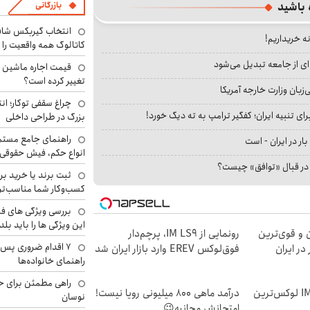
بازرگانی
 باشید
انتخاب گیربکس شاف
نه خریداریم!
کاتالوگ همه واقعیت را 
ای از جامعه تبدیل می‌شود
تغییر کرده است؟
بان وزارت خارجه آمریکا
چراغ سقفی توکار؛ ان
ای تنبیه ایران؛ کفگیر ترامپ به ته دیگ خورد!
بزرگ در طراحی داخلی
راهنمای جامع مستم
بار در ایران - است
انواع حکم، فیش حقوقی 
ا در قبال «توافق» چیست؟
ثبت برند یا خرید برن
کسب‌وکار شما مناسب‌ت
بررسی ویژگی های فن
این ویژگی ها را باید بلد
 و قوی‌ترین
رونمایی از IM LS9، پرچم‌دار
۷ اقدام ضروری پس 
لند EREV در در ایران
فوق‌لوکس EREV وارد بازار ایران شد
راهنمای خانواده‌ها
راهی مطمئن برای ح
رونمایی رسمی IM LS9 لوکس‌ترین
درآمد ماهی 800 میلیونی رویا نیست!
نوسان
امتحانش مجانیه😉