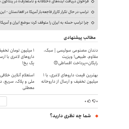
فراخوان دریافت ایده‌های «خلاقانه و نامتعارف» در پنتاگون بر
ترامپ در حال تکرار کارزار فاجعه‌بار آمریکا در افغانستان - این 
چرا ترامپ حمله به ایران را متوقف کرد؛ موضع ایران و آمریک
مطالب پیشنهادی
دندان مصنوعی سوئیسی | سبک،
1 میلیون تومان تخف
مقاوم، طبیعی! ویزیت
داروهای لاغری با ارسا
رایگان+پرداخت اقساطی😍
پک یخ!
بهترین قیمت داروهای لاغری، با ۱
استعلام آنلاین خلافی
میلیون تخفیف و ارسال از داروخانه‌
ملی و پلاک، سریع، د
معطلی
۰
۰
شما چه نظری دارید؟