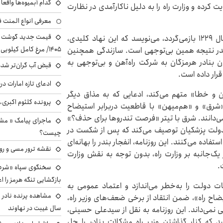
کدام آبمیوه‌ها واقع
کرده و وزارت راه را به دلیل ناکارآمدی در نظارت
معرفی انواع المنت ف
این روزنامه با اشاره به تاریخچه سازمان بنادر که به سال ۱۲۲۹ بازمی‌گردد، می‌نویسد که این نهاد کلیدی،
۱۴۰۵/ مرغ کامل کیلویی چند شد؟ +جدول
بندر نتیجه همین بی‌توجهی است. سازندگی همچنین
بنادر هرمزگان به شرکت راه‌آهن و بی‌توجهی به
قبض آب گران‌تر شده
رار داده است.
ادعای تازه امارات در
مون و خطا» متهم می‌کند، ادعایی که به مذاق دیگر
پرونده کلثوم اکبری،
شرق» و «هم‌میهن» با قاطعیت دربرابر استیضاح
ی می‌دانند. شرق با تیتر «فرصت تندروها برای حذف؟»
ماجرای پیامک « م
 دولت پزشکیان توصیف می‌کند که پس از شکست در
چیست؟
کابینه استفاده می‌کنند. این روزنامه، انفجار بندر را بهانه‌ای
نقشه ترور مسی و رون
یک‌جانبه بر وزارت راه، بدون توجه به نقش وزارت
ت.
سخنگوی سپاه «شرط 
بازگشایی تنگه هرمز را اع
 دولت را به‌خطر می‌اندازد و اعتماد عمومی به
ضاح راه»، ضمن انتقاد از برخی ضعف‌های وزیر راه،
سال غیبت در نهاوند
 نمی‌داند. این روزنامه به نقل از سیدعلی حسینی،
 که کنار گذاشتن وزیر راه مشکلات بنادر را حل