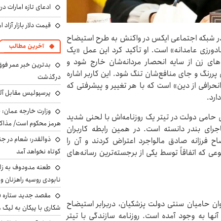
ادعای تازه امارات در
قیمت دلار بازار آزاد امروز شنب
در شبکه‌ اجتماعی ایکس در واکنش به طرح استیضاح
آخرین مطالب
ادورزی عامدانه»‌ است. او تأکید کرد این عمل «یک
های زن از سایه انحصار مردانه‌شان خارج شود و
بدترین خبر عمر فوق‌
پررنگ و جای منافع‌شان تنگ شود. این کاربر اشاره
درگذشت
نحرافی از دین» است که با هر تغییر و پیشرفتی که
پرسپولیس مقابل آل
دارد.
وزارت خارجه عمان: ح
 حامی دولت در تیتر یک روزنامه‌اش با لحنی شدید
هرمز محکوم است/ مذاکر
 ماجرای بندر دانسته است. در همین رابطه کاربران
ذوالقدر: شعام در جن
 فرزانه صادق مالواجرد اعتراض کردند و آن را
کوتاه نخواهد آمد
 که اتفاقاً توسط یکی از برجسته‌ترین رسانه‌های
طعنه مدودوف به زلن
نابودی روسیه راهزنان و ق
مقصد جدید ستاره 
نوان حامیان سنتی دولت پزشکیان، دربرابر استیضاح
شکاری با پیکان به لیگ م
نها به وجود آمده است. روزنامه سازندگی با تیتر