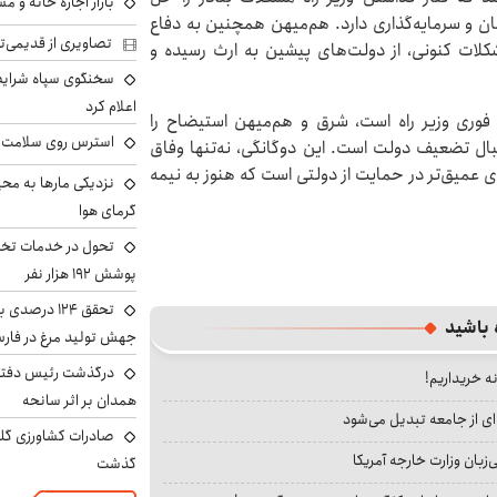
بازار اجاره خانه و 
مان و سرمایه‌گذاری دارد. هم‌میهن همچنین به دفاع
تصاویری از قدیمی‌ت
مشکلات کنونی، از دولت‌های پیشین به ارث رسیده و
سخنگوی سپاه شرایط 
اعلام کرد
فوری وزیر راه است، شرق و هم‌میهن استیضاح را
استرس روی سلامت ب
نبال تضعیف دولت است. این دوگانگی، نه‌تنها وفاق
ی عمیق‌تر در حمایت از دولتی است که هنوز به نیمه
نزدیکی مارها به مح
گرمای هوا
تحول در خدمات تخص
پوشش ۱۹۲ هزار نفر
تحقق ۱۲۴ درص
 باشید
جهش تولید مرغ در فار
درگذشت رئیس دفتر ن
نه خریداریم!
همدان بر اثر سانحه
ای از جامعه تبدیل می‌شود
بان وزارت خارجه آمریکا
گذشت