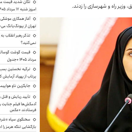
تکان شدید قیمت محص
وزیر راه و شهرسازی را زدند.
امروز شنبه ۱۷ مرداد ۱۴۰۵
آغاز همکاری موشکی ا
تهران از پیونگ‌یانگ می‌
تذکر رهبر انقلاب به 
نمی‌کنید؟
مرداد ۱۴۰۵ +جدول
ترکیه نخستین بمب س
پرتاب از پهپاد آزمایش ک
جایگزین ناو هواپیما
تأیید ربایش و قتل 
آدمکش‌ها فیلم جنایت را
فرستادند +عکس
سخنگوی سپاه «شرط 
بازگشایی تنگه هرمز را اع