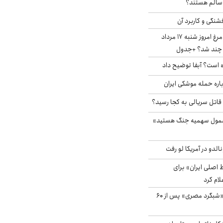
ا سالم هستند؟
شنگی و کاربرد آن
قیمت جدید گوشت مرغ امروز شنبه ۱۷ مرداد
 است؟ آبفا توضیح داد
باره حمله موشکی ایران
 قاتل سریالی به کجا رسید؟
شمول سهمیه جنگ هستید»
الدو در آمریکا لو رفت
اصلی ایران» برای
لام کرد
مشاهده پرنده نادر «شبگرد مصری» پس از ۶۰