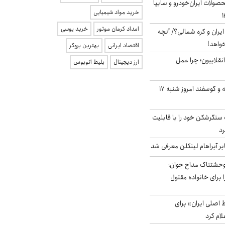
ولات ایران‌خودرو و سایپا
خرید مواد شیمیایی
امداد کرمان موتور
خرید یوسی
یران و کره شمالی؟/ آنچه
خواهد!
اقتصاد ایرانی
بهترین بروکر
انقلابیون؛ چرا عمل
ارز دیجیتال
بلیط اتوبوس
قیمت گوشت گوساله و گوسفند امروز شنبه ۱۷
نگرشکن خود را با قابلیت
رد
بر آبراهام لینکلن معرفی شد
وحشتناک مداح جوان؛
 برای خانواده مقتول
اصلی ایران» برای
لام کرد