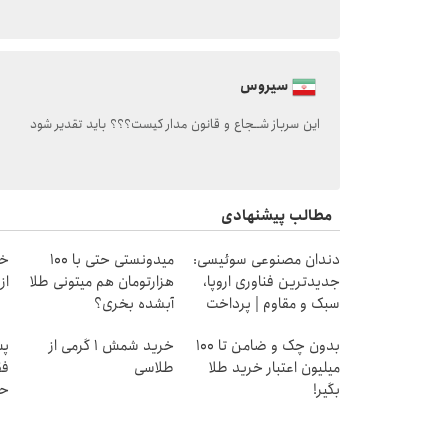
سیروس
این سرباز شــجاع و قانون مدار کیست؟؟؟ باید تقدیر شود
مطالب پیشنهادی
دندان مصنوعی سوئیسی:
میدونستی حتی با ۱۰۰
خر
جدیدترین فناوری اروپا،
هزارتومان هم میتونی طلا
از ۰.۵ گرم تا ۰
سبک و مقاوم | پرداخت
آبشده بخری؟
قسطی
بدون چک و ضامن تا 100
خرید شمش 1 گرمی از
پس
میلیون اعتبار خرید طلا
طلاسی
فق
بگیر!
حد