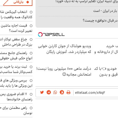
ای تنبیه ایران؛ کفگیر ترامپ به ته دیگ خورد!
بازرگانی
بار در ایران - است
انتخاب گیربکس شاف
کاتالوگ همه واقعیت را 
ا در قبال «توافق» چیست؟
تغییر کرده است؟
چراغ سقفی توکار؛ ان
بزرگ در طراحی داخلی
یف خرید
ویدیو هولناک از جوان کارتن خوابی
ل از داروخانه و
که میلیاردر شد. آموزش رایگان
راهنمای جامع مستم
انواع حکم، فیش حقوقی 
ثبت برند یا خرید برن
 خودرو 👈با کد
درآمد ماهی 800 میلیونی رویا نیست!
کسب‌وکار شما مناسب‌ت
قیق و بدون
امتحانش مجانیه😉
بررسی ویژگی های فن
این ویژگی ها را باید بلد
۷ اقدام ضروری پس 
راهنمای خانواده‌ها
راهی مطمئن برای ح
نوسان