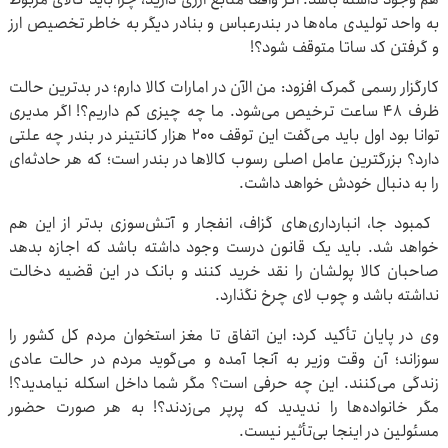
به واحد تولیدی ماه‌ها در بندرعباس و بنادر دیگر به خاطر تخصیص ارز
و گرفتن کد ساتا متوقف شود؟!
کارگزار رسمی گمرک افزود: من الآن در امارات کالا دارم؛ در بدترین حالت
ظرف ۴۸ ساعت ترخیص می‌شود. ما چه چیزی کم داریم؟! اگر مدیری
توانا بود اول باید می‌گفت این توقف ۲۰۰ هزار کانتینر در بندر چه علتی
دارد؟ بزرگترین عامل اصلی رسوب کالاها در بندر است؛ که هر حادثه‌ای
را به دنبال خودش خواهد داشت.
کمبود جا، انبارداری‌های گزاف، انفجار و آتش‌سوزی بدتر از این هم
خواهد شد. باید یک قانون درست وجود داشته باشد که اجازه بدهد
صاحبان کالا پولشان را نقد خرید کنند و بانک در این قضیه دخالت
نداشته باشد و چوب لای چرخ نگذارد.
وی در پایان تأکید کرد: این اتفاق تا مغز استخوان مردم کل کشور را
سوزاند؛ آن وقت وزیر به آنجا آمده و می‌گوید مردم در حالت عادی
زندگی می‌کنند. این چه حرفی است؟ مگر شما داخل اسکله نیامدید؟!
مگر خانواده‌ها را ندیدید که پرپر می‌زدند؟! به هر صورت حضور
مسئولین در اینجا بی‌تأثیر نیست.