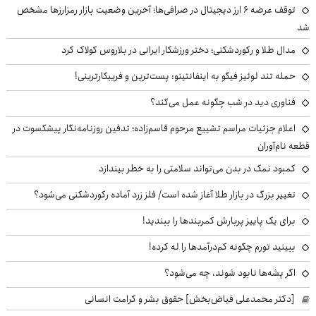
توقف عرضه ۶ ارز دیجیتال در صرافی‌ها؛ آخرین وضعیت بازار رمزارزها مشخص
شد
مدال طلا و رکوردشکنی؛ دختر ورزشکار ایرانی در بلاروس کولاک کرد
حمله تند لوئیز فیگو به اینفانتینو: پست‌ترین و فریبکارترینی!
فناوری دید در شب چگونه عمل می‌کند؟
اعلام جزئیات مراسم تشییع مرحوم قاسم‌زاده؛ تدفین روزنامه‌نگار پیشکسوت در
قطعه نام‌آوران
کمبود نمک در بدن می‌تواند سلامتی را به خطر بیندازد
تغییر بزرگ در بازار طلا آغاز شده است/ فلز زرد آماده رکوردشکنی می‌شود؟
برای یک پاییز پربارش کمربندها را ببندید!
ببینید تورم چگونه کم‌درآمدها را له کرده!
اگر پشه‌ها نابود شوند، چه می‌شود؟
[دکتر محمدعلی فیاض‌بخش] حقوق بشر و کرامت انسانی