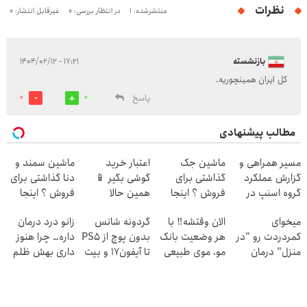
نظرات
منتشرشده: 1
در انتظار بررسی: 0
غیرقابل انتشار: 0
بازنشسته
۱۷:۲۱ - ۱۴۰۴/۰۲/۱۲
کل ایران همینچوریه.
پاسخ
0
0
مطالب پیشنهادی
مسیر همراهی و
ماشین جک
اعتبار خرید
ماشین سمند و
گزارش عملکرد
گذاشتی برای
گوشی بگیر 📱
دنا گذاشتی برای
گروه اسنپ در
فروش ؟ اینجا
همین حالا
فروش ؟ اینجا
۱۴۰۴
سریع و راحت
درخواست اعتبار
سریع و راحت
میخوای
الان وقتشه‼️ با
گردونه شانس
زانو درد درمان
بفروش
بده 🎯
بفروش
کمردردت رو "در
هر وضعیت بانک
بدون پوچ از PS5
داره… چرا هنوز
منزل" درمان
مو، موی طبیعی
تا آیفون17 و بیت
داری بهش ظلم
کنی؟ (◂فیلم +
بکار!
کوین 🔥
می‌کنی؟
◂پرسش‌نامه)