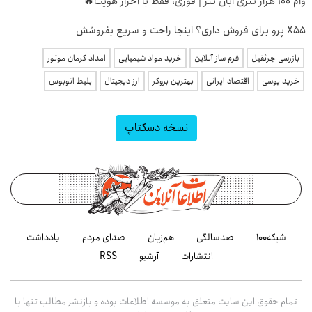
وام 100 هزار تتری آبان تتر | فوری، فقط با احراز هویت🔥
X55 پرو برای فروش داری؟ اینجا راحت و سریع بفروشش
بازرسی جرثقیل
فرم ساز آنلاین
خرید مواد شیمیایی
امداد کرمان موتور
خرید یوسی
اقتصاد ایرانی
بهترین بروکر
ارز دیجیتال
بلیط اتوبوس
نسخه دسکتاپ
شبکه۱۰۰
صدسالگی
هم‌زبان
صدای مردم
یادداشت
انتشارات
آرشیو
RSS
تمام حقوق این سایت متعلق به موسسه اطلاعات بوده و بازنشر مطالب تنها با