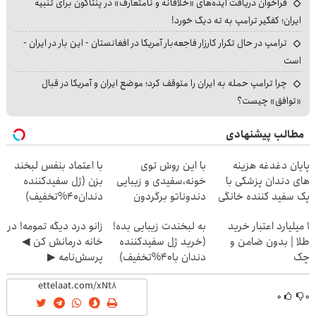
فراخوان دریافت ایده‌های «خلاقانه و نامتعارف» در پنتاگون برای تنبیه
ایران؛ کفگیر ترامپ به ته دیگ خورد!
ترامپ در حال تکرار کارزار فاجعه‌بار آمریکا در افغانستان - این بار در ایران -
است
چرا ترامپ حمله به ایران را متوقف کرد؛ موضع ایران و آمریکا در قبال
«توافق» چیست؟
مطالب پیشنهادی
پایان دغدغه هزینه
با این روش توی
با اعتماد بنفس لبخند
های دندان پزشکی با
خونه،سفیدی و زیبایی
بزن (ژل سفیدکننده
پک سفید کننده خانگی
دندوناتو برگردون
دندان40%تخفیف)
(40%off)
۱ میلیارد اعتبار خرید
به لبخندت زیبایی بده!
زانو درد دیگه تمومه! در
طلا | بدون ضامن و
(خرید ژل سفیدکننده
خانه درمانش کن ◀
چک
دندان با40%تخفیف)
پرسش‌نامه ▶
۰
۰