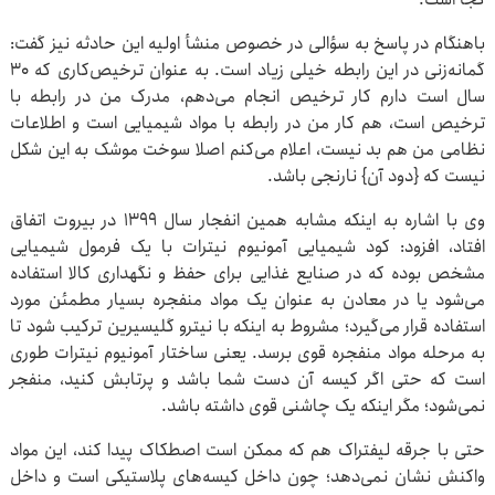
باهنگام در پاسخ به سؤالی در خصوص منشأ اولیه این حادثه نیز گفت:
گمانه‌زنی در این رابطه خیلی زیاد است. به عنوان ترخیص‌کاری که ۳۰
سال است دارم کار ترخیص انجام می‌دهم، مدرک من در رابطه با
ترخیص است، هم کار من در رابطه با مواد شیمیایی است و اطلاعات
نظامی من هم بد نیست، اعلام می‌کنم اصلا سوخت موشک به این شکل
نیست که {دود آن} نارنجی باشد.
وی با اشاره به اینکه مشابه همین انفجار سال ۱۳۹۹ در بیروت اتفاق
افتاد، افزود: کود شیمیایی آمونیوم نیترات با یک فرمول شیمیایی
مشخص بوده که در صنایع غذایی برای حفظ و نگهداری کالا استفاده
می‌شود یا در معادن به عنوان یک مواد منفجره بسیار مطمئن مورد
استفاده قرار می‌گیرد؛ مشروط به اینکه با نیترو گلیسیرین ترکیب شود تا
به مرحله مواد منفجره قوی برسد. یعنی ساختار آمونیوم نیترات طوری
است که حتی اگر کیسه آن دست شما باشد و پرتابش کنید، منفجر
نمی‌شود؛ مگر اینکه یک چاشنی قوی داشته باشد.
حتی با جرقه لیفتراک هم که ممکن است اصطکاک پیدا کند، این مواد
واکنش نشان نمی‌دهد؛ چون داخل کیسه‌های پلاستیکی است و داخل