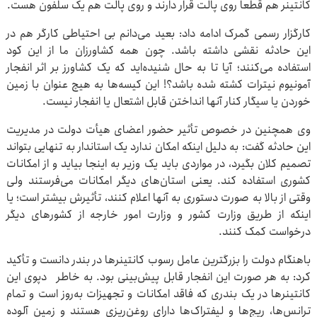
کانتینر هم قطعا روی پالت قرار دارند و روی پالت هم یک سلفون هست.
کارگزار رسمی گمرک ادامه داد: بعید می‌دانم بی احتیاطی کارگر هم در
این حادثه نقشی داشته باشد. چون همه کشاورزان ما از این کود
استفاده می‌کنند؛ آیا تا به حال شنیده‌اید که یک کشاورز بر اثر انفجار
آمونیوم نیترات کشته شده باشد؟! این کیسه‌ها به هیچ عنوان با زمین
خوردن یا سیگار کنار آنها انداختن قابل اشتعال یا انفجار نیست.
وی همچنین در خصوص تأثیر حضور اعضای هیأت دولت در مدیریت
این حادثه گفت: به دلیل اینکه امکان ندارد یک استاندار به تنهایی بتواند
تصمیم کلان بگیرد، در مواردی باید یک وزیر به اینجا بیاید و از امکانات
کشوری استفاده کند. یعنی استان‌های دیگر امکانات می‌فرستند ولی
وقتی از بالا به صورت دستوری به آنها اعلام کنند، تأثیرش بیشتر است؛ یا
اینکه از طریق وزارت کشور و وزارت امور خارجه از کشورهای دیگر
درخواست کمک کنند.
باهنگام دولت را بزرگترین عامل رسوب کانتینرها در بندر دانست و تأکید
کرد: به هر صورت این انفجار قابل پیش‌بینی بود. به خاطر دپوی این
کانتینرها در یک بندری که فاقد امکانات و تجهیزات به‌روز است و تمام
ترانس‌ها، ریچ‌ها و لیفتراک‌ها دارای روغن‌ریزی هستند و زمین آلوده