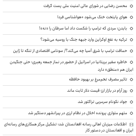
محسن رضایی در شورای عالی امنیت ملی پست گرفت
هوای پایتخت خنک می‌شود +هواشناسی فردا
بایدن؛ مردی که ترامپ را شکست داد اما سرطان را «نه»!
ترکیه به نفع اوکراین وارد جبهه جنگ با روسیه می‌شود؟
حماقت ترامپ با شرق آسیا چه می‌کند؟/ سونامی اقتصادی از تنگه تا ژاپن
خاطره سفیر بریتانیا در اسرائیل از حضور در نماز جمعه رهبری؛ حتی جنگیدن
ایران هم «منطق» دارد
تاثیر مصرف تخم‌مرغ بر بهبود حافظه
روز آرام در بازار ارز؛ قیمت دلار ثابت ماند
جواد نکونام سرمربی تراکتور شد
متهم متواری پرونده اخلال در نظام ارزی در پیرانشهر دستگیر شد
اطلاعات میزبان اهالی رسانه افغانستان شد؛ تشکیل مرکز همکاری‌های رسانه‌ای
ایران و افغانستان در دستور کار