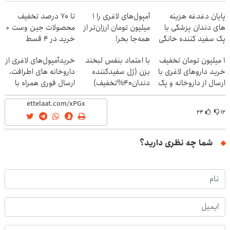
پایان دغدغه هزینه
آمپول‌های لاغری را ۱
تا 70 درصد تخفیف
های دندان پزشکی با
میلیون تومان ارزان‌تر از
محصولات جین وست +
پک سفید کننده خانگی
همه‌جا بخر!
خرید در 4 قسط
1 میلیون تومان تخفیف
با اعتماد بنفس لبخند
خریدآمپول‌های لاغری از
خرید داروهای لاغری با
بزن (ژل سفیدکننده
داروخانه های اطرافت،
ارسال از داروخانه و پک
دندان40%تخفیف)
ارسال فوری همراه با
یخ!
پک یخ!
۲۴
۱۲
شما چه نظری دارید؟