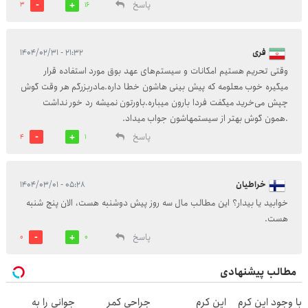
پاسخ
3
16
فری
۲۱:۳۲ - ۱۴۰۴/۰۲/۳۱
وقتی تحریم هستیم امکانات و سیستم‌های عهد بوق مورد استفاده قرار
میگیره خوب معلومه که پیش بینی هاشون خطا داره.مادربزرگم هر وقت گوش
چپش می‌خرید میگفت فردا بارون میباره.باورتون نمیشه رد خور نداشت
.همون گوش بهتر از سیستمهاشون جواب میداد.
پاسخ
4
1
خراطیان
۰۵:۲۸ - ۱۴۰۴/۰۳/۰۱
خوابید یا بیدار؟ این مطالب مال سه روز پیش دوشنبه هست، الان پنج شنبه
هست.
پاسخ
0
0
مطالب پیشنهادی
با وجود این کرم
این کرم
جراحی کمر
جوانی را به