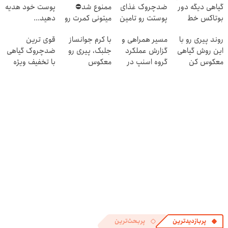
گیاهی دیگه دور
ضدچروک غذای
ممنوع شد⛔
پوست خود هدیه
بوتاکس خط
پوستت رو تامین
میتونی کمرت رو
دهید...
قرمز بکش!
میکنه (خرید با
در منزل درمان
روند پیری رو با
مسیر همراهی و
با کرم جوانساز
قوی ترین
40%تخفیف)
کنی! 👈🏻
این روش گیاهی
گزارش عملکرد
جلبک، پیری رو
ضدچروک گیاهی
پرسش‌نامه
معکوس کن
گروه اسنپ در
معکوس
با تخفیف ویژه
۱۴۰۴
کن(50%
فقط تا امشب
تخفیف)
پربازدیدترین
پربحث‌ترین