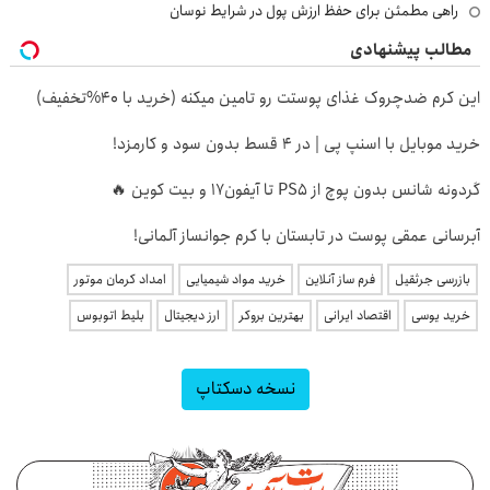
راهی مطمئن برای حفظ ارزش پول در شرایط نوسان
مطالب پیشنهادی
این کرم ضدچروک غذای پوستت رو تامین میکنه (خرید با 40%تخفیف)
خرید موبایل با اسنپ پی | در ۴ قسط بدون سود و کارمزد!
گردونه شانس بدون پوچ از PS5 تا آیفون17 و بیت کوین 🔥
آبرسانی عمقی پوست در تابستان با کرم جوانساز آلمانی!
بازرسی جرثقیل
فرم ساز آنلاین
خرید مواد شیمیایی
امداد کرمان موتور
خرید یوسی
اقتصاد ایرانی
بهترین بروکر
ارز دیجیتال
بلیط اتوبوس
نسخه دسکتاپ