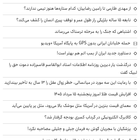
از مهدی طارمی تا رامین رضاییان؛ کدام ستاره‌ها هنوز تیمی ندارند؟
نابغه ۱۵ ساله بلژیکی راز طول عمر و توقف پیری انسان را کشف می‌کند؟
اشتباهی که جنگ را به مرحله ترسناک می‌رساند
حمله خلبانان ایرانی بدون GPS به پایگاه آمریکا +ویدیو
دستاورد جدید ایران از بمب اتم هم بهتر است!
درگذشت یار دیرین روزنامه اطلاعات؛ استاد ابوالقاسم قاسم‌زاده دعوت حق را
لبیک گفت
با رعایت این سه مورد در میانسالی، خطر زوال عقل را ۱۳ سال به تأخیر بیندازید
افزایش قیمت طلا امروز پنجشنبه ۱۵ مرداد ۱۴۰۵
معمای قیمت بنزین در آمریکا؛ مثل موشک بالا می‌رود، مثل پر پایین می‌آید
کالابرگ الکترونیکی در گرداب کسری بودجه گرفتار شد؟
پزشکیان با مجریان گوش به فرمان جبلی و جلیلی مصاحبه نکرد!