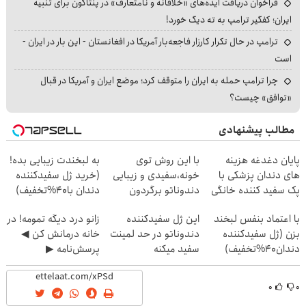
فراخوان دریافت ایده‌های «خلاقانه و نامتعارف» در پنتاگون برای تنبیه
ایران؛ کفگیر ترامپ به ته دیگ خورد!
ترامپ در حال تکرار کارزار فاجعه‌بار آمریکا در افغانستان - این بار در ایران -
است
چرا ترامپ حمله به ایران را متوقف کرد؛ موضع ایران و آمریکا در قبال
«توافق» چیست؟
مطالب پیشنهادی
پایان دغدغه هزینه
با این روش توی
به لبخندت زیبایی بده!
های دندان پزشکی با
خونه،سفیدی و زیبایی
(خرید ژل سفیدکننده
پک سفید کننده خانگی
دندوناتو برگردون
دندان با40%تخفیف)
(40%off)
با اعتماد بنفس لبخند
این ژل سفیدکننده
زانو درد دیگه تمومه! در
بزن (ژل سفیدکننده
دندوناتو در حد لمینت
خانه درمانش کن ◀
دندان40%تخفیف)
سفید میکنه
پرسش‌نامه ▶
(40%تخفیف)
۰
۰