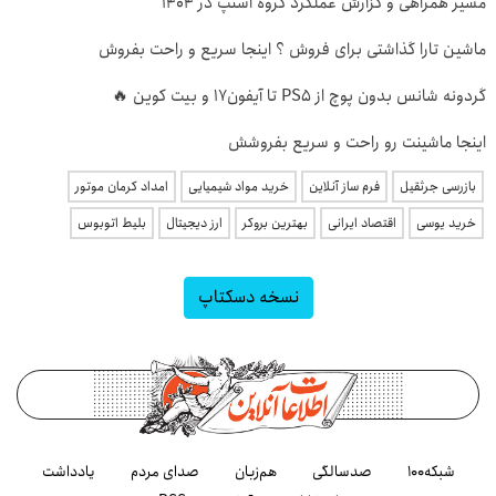
مسیر همراهی و گزارش عملکرد گروه اسنپ در ۱۴۰۴
ماشین تارا گذاشتی برای فروش ؟ اینجا سریع و راحت بفروش
گردونه شانس بدون پوچ از PS5 تا آیفون17 و بیت کوین 🔥
اینجا ماشینت رو راحت و سریع بفروشش
بازرسی جرثقیل
فرم ساز آنلاین
خرید مواد شیمیایی
امداد کرمان موتور
خرید یوسی
اقتصاد ایرانی
بهترین بروکر
ارز دیجیتال
بلیط اتوبوس
نسخه دسکتاپ
شبکه۱۰۰
صدسالگی
هم‌زبان
صدای مردم
یادداشت