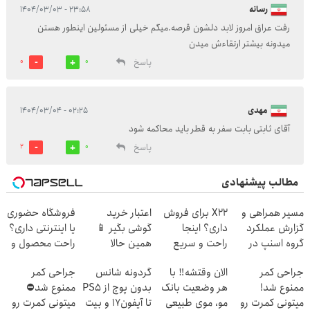
رسانه
۲۳:۵۸ - ۱۴۰۴/۰۳/۰۳
رفت عراق امروز لابد دلشون قرصه.میگم خیلی از مسئولین اینطور هستن
میدونه بیشتر ارتقاءش میدن
پاسخ
0
0
مهدی
۰۲:۲۵ - ۱۴۰۴/۰۳/۰۴
آقای ثابتی بابت سفر به قطر باید محاکمه شود
پاسخ
2
0
مطالب پیشنهادی
مسیر همراهی و
X22 برای فروش
اعتبار خرید
فروشگاه حضوری
گزارش عملکرد
داری؟ اینجا
گوشی بگیر 📱
یا اینترنتی داری؟
گروه اسنپ در
راحت و سریع
همین حالا
راحت محصول و
۱۴۰۴
بفروشش
درخواست اعتبار
خدماتت رو
جراحی کمر
الان وقتشه‼️ با
گردونه شانس
جراحی کمر
بده 🎯
بفروش
ممنوع شد!
هر وضعیت بانک
بدون پوچ از PS5
ممنوع شد⛔
میتونی کمرت رو
مو، موی طبیعی
تا آیفون17 و بیت
میتونی کمرت رو