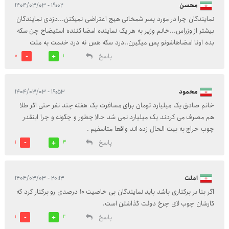
محسن
۱۹:۰۲ - ۱۴۰۴/۰۳/۰۳
نمایندگان چرا در مورد پسر شمخانی هیچ اعتراضی نمیکنن...دزدی نمایندگان
بیشتر از وزراس...خانم وزیر به هر یک نماینده امضا کننده استیضاح چن سکه
بده اونا امضاهاشونو پس میگیرن..‌درد سکه هس نه درد خدمت به ملت
پاسخ
0
1
محمود
۱۹:۵۳ - ۱۴۰۴/۰۳/۰۳
خانم صادق یک میلیارد تومان برای مسافرت یک هفته چند نفر حتی اگر طلا
هم مصرف می کردند یک میلیارد نمی شد حالا چطور و چگونه و چرا اینقدر
چوب حراج به بیت الحال زده اند واقعا متاسفیم .
پاسخ
1
3
املت
۲۰:۱۳ - ۱۴۰۴/۰۳/۰۳
اگر بنا بر برکناری باشد باید نمایندگان بی خاصیت ۱۰ درصدی رو برکنار کرد که
کارشان چوب لای چرخ دولت گذاشتن است.
پاسخ
1
2