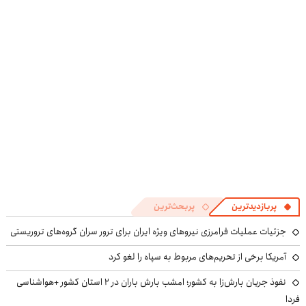
در منزل درمان
بکار!
کوین 🔥
در منزل درمان
کنی!
کنی! 👈🏻
((پرسش‌نامه))
پرسش‌نامه
پربازدیدترین
پربحث‌ترین
جزئیات عملیات فرامرزی نیروهای ویژه ایران برای ترور سران گروه‌های تروریستی
آمریکا برخی از تحریم‌های مربوط به سپاه را لغو کرد
نفوذ جریان بارش‌زا به کشور؛ امشب بارش باران در ۲ استان کشور +هواشناسی
فردا