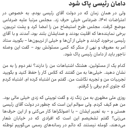
دامان رئیسی پاک شود
ولی در همان زمان که در دولت آقای رئیسی بودم، به خصوص در
اعتراضات ۱۴۰۱، ضرغامی خیلی حرف زد. مجلس مرتبا علیه ضرغامی
موضع گرفت. مجلس طرح استیضاح من را امضا کرد و پشت تریبون،
برخی نماینده‌ها که اقلیت بودند و صدایشان بلند بود، آمدند و با آقای
رئیسی برخورد کردند و خیلی از آن‌ها و خیلی از تریبون‌ها – بگویید ستاد
امر به معروف و نهی از منکر که کسی مسئولش بود – گفت این وصله
ناجور باید از دامان رئیسی پاک شود.
کدام یک از مسئولین، هشتگ اشتباهات من را دارند؟ نفر دوم را به من
نشان دهید. خیلی‌ها به من گفتند که کلاس کار را حفظ کنید و بگویید
تجربیات من و تجربه نگاشت من. گفتم من اشتباه کرده ام. اشتباه کردم
که جلوی آدم برفی را گرفتم.
روزی علی مطهری به من زنگ زد و گفت توییتی که زدی خیلی عالی بود.
من هم کیف کردم. ولی سوالم این است که چطور در دولت آقای رئیسی
هستی و – به تعبیر ایشان – با اصولگراها کار می‌کنی و از این حرف‌ها
می‌زنی؟ گفتم تشخیصم این است که افرادی که در خیابان شعار
می‌دهند، کومله نیستند که دائم در رسانه‌های رسمی می‌گوییم توطئه