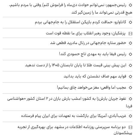
رئیس‌جمهور: نمی‌توانم حوادث دی‌ماه را فراموش کنم/ وقتی با مردم باشیم،
هیچ قدرتی نمی‌تواند ما را زمین‌گیر کند
کاناوارو: حماقت کردم بازیکن استقلال را به جام‌جهانی بردم
پزشکیان: وجود رهبر انقلاب برای ما نقطه قوت است
حضور ستاره جام‌جهانی در رئال مادرید قطعی شد
رئیس فیفا باید به مهدی تاج حسودی کند!
این پیش بینی قیمت طلا تا پایان تابستان ۱۴۰۵ را از دست ندهید
فواید مهم صاف نشستن که باید بدانید
عجیب اما واقعی؛ مغز می‌خواهد چاق بمانیم!
نفوذ جریان بارش‌زا به کشور؛ امشب بارش باران در ۲ استان کشور +هواشناسی
فردا
غریب‌آبادی: آمریکا برای بازگشت به تعهدات برای ایران پیام فرستاده
دو برنامه سرپرستی روزنامه اطلاعات در مشهد برای بهره‌گیری از تجربه
پیشکسوتان