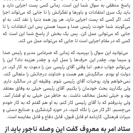
پاسخ منطقی به سوال شما این است، ‌زمانی کسی پست اجرایی دارد و
باید یک سری اعتقادات و باورها و تفکراتش را تا جایی که می‌تواند اجرا
کند. اگر کسی که پست اجرایی دارد، هر روز همه دنیا را نقد کند، به او
می‌گویند شما خودت رئیس صدا و سیما هستی پس این انتقادات را تا
جایی که می‌توانی عمل کن. پس یک بخش از پاسخ شما این است که
کسی که در مقام اجرایی است تا جایی که می‌تواند عمل می کند.
می‌توانید این سوال را بپرسید که زمانی که ضرغامی مدیر و رئیس صدا
و سیما بود، چقدر این حرف‌ها را عمل کرد و چقدر هزینه داد؟ این را
می‌توانم جواب دهم. اما وقتی آقای رئیسی من را دعوت به کار کرد، در
دولت او بودم. سالگردش هم هست و خداوند درجاتش را متعالی کند.
نمی‌خواهم وارد روحیات آقای رئیسی شوم. وظیفه ای در سالگرد دارم.
ولی بگذارید بحث خودمان را بکنیم. آقای رئیسی خیلی به وفاق معتقد
بود و خیلی تحمل مخالف داشت. به خاطر من خیلی به او فشار آمد.
ولی پذیرفتم که با آقای رئیسی کار کنم. به او هم گفتم که به کار خودم
می‌چسبم. اگر کار من را نگاه کنید، در حوزه گردشگری و صنایع دستی و
میراث فرهنگی، کارنامه ام قابل قبول، قابل دفاع و قابل مقایسه است.
ستاد امر به معروف گفت این وصله ناجور باید از