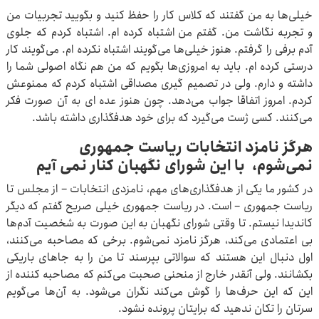
خیلی‌ها به من گفتند که کلاس کار را حفظ کنید و بگویید تجربیات من
و تجربه نگاشت من. گفتم من اشتباه کرده ام. اشتباه کردم که جلوی
آدم برفی را گرفتم. هنوز خیلی‌ها می‌گویند اشتباه نکرده ام. می‌گویند کار
درستی کرده ام. باید به امروزی‌ها بگویم که من هم نگاه اصولی شما را
داشته و دارم. ولی در تصمیم گیری مصداقی اشتباه کردم که ممنوعش
کردم. امروز اتفاقا جواب می‌دهد. چون هنوز عده ای به آن صورت فکر
می‌کنند. کسی ژست می‌گیرد که برای خود هدفگذاری داشته باشد.
هرگز نامزد انتخابات ریاست جمهوری
نمی‌شوم،
با این شورای نگهبان کنار نمی آیم
در کشور ما یکی از هدفگذاری‌های مهم، نامزدی انتخابات – از مجلس تا
ریاست جمهوری – است. در ریاست جمهوری خیلی صریح گفتم که دیگر
کاندیدا نیستم. تا وقتی شورای نگهبان به این صورت به شخصیت آدم‌ها
بی اعتمادی می‌کند، هرگز نامزد نمی‌شوم. برخی که مصاحبه می‌کنند،
اول دنبال این هستند که سوالاتی بپرسند تا من را به جاهای باریکی
بکشانند. ولی آنقدر خارج از منحنی صحبت می‌کنم که مصاحبه کننده از
این که این حرف‌ها را گوش می‌کند نگران می‌شود. به آن‌ها می‌گویم
سرتان را تکان ندهید که برایتان پرونده نشود.