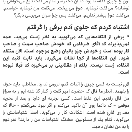
نون خ چیزی گذاشته بود که آن دختر سر شام می‌گفت دوغ می‌خواهی یا
نوشابه؟ می‌گفت نوشابه. دوغ می‌ریخت. می‌گفت من نوشابه خواستم.
می‌گفت دوغ بیشتر نداریم. می‌گفت پس چرا سوال می‌پرسی دیگر؟
اشتباه کردم که جلوی آدم برفی را گرفتم
* برخی از انتقادهایی که می‌گویید به نظر ژست می‌آید. همه
نمی‌پذیرند که آقای ضرغامی که خودش صاحب سمت و صاحب
کار بوده است و خودش جزو بانیان وضع موجود است، الان منتقد
‌شود. این انتقادها از کجا نشات می‌گیرد. باید ثابت کنید این
انتقاد، ژست نیست. بلکه از عقلانیتی بر می‌خیزد که قبلا نبوده
است.
لازم نیست به کسی چیزی را اثبات کنم، لزومی ندارد. مخاطب باید حرف
را بفهمد. انظر ما قال که حضرت امیر گفت را کنار گذاشته ایم و به سراغ
من قال رفتیم. این غلط است. کسی تجربه ای دارد و بعد از تجربه
موفقی – که دائما روی آن تاکید می‌کنم و اگر نبود نمی‌گفتم - حالا که
مقداری فارغ شده است، اشکالات کار را می‌گوید. اصلا اشتباهاتش را
می‌گوید. کدام یک از مسئولین، هشتگ اشتباهات من را دارند؟ نفر دوم
را به من نشان دهید.