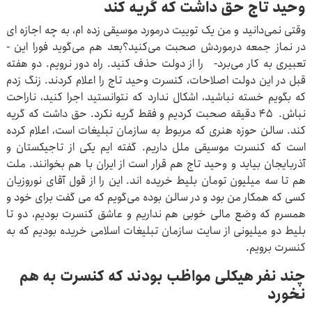
وحید تاج حق داشت که گریه کند
وقتی نمی‌دانید و من یک توییت درمورد موسیقی زده ام، به چه اجازه ای
در نماز جمعه درموردش صحبت می‌کنید؟بعد هم می‌گوید فورا این -
تعبیری به کار می‌برد- را از دولت حذف کنید. راه دور نرویم. دو هفته
قبل در این دولت اصلاحات، کنسرت وحید تاج را اعلام کردند. زنگ زدم
که بگویم خسته نباشید، اشکال ندارد که نتوانستید اجرا کنید، ناراحت
نباش. ۴۵ دقیقه صحبت کردیم و فقط گریه نکرد. حق داشت که گریه
کند. سالن حوزه هنری که مربوط به سازمان تبلیغات است، اعلام کرده
است که کنسرت موسیقی ملل داریم. گفته ایم یکی از تاجیکستان و
آذربایجان بیاید و وحید تاج هم قرار است از ایران با هم بخوانند. ملت
هم تا سه میلیون تومان بلیط خریده اند. این را از قول آقای نوروزیان
کسی که همکار من بود و در سالن بوده می‌گویم که می گفت برای خود و
همسرم که وضع مالی خوبی هم نداریم و عاشق کنسرت بودیم، دو تا
بلیط دو میلیونی از سایت سازمان تبلیغات اسلامی خریده بودیم که به
کنسرت برویم.
چند نفر هیکلی مواظب بودند که کنسرت به هم
نخورد