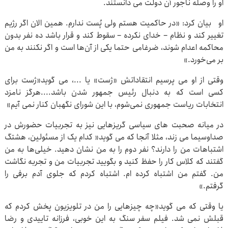
او را وصله ناجور آن دولت می دانستند.
او بیان کرد: «در حاکمیت هستم ولی پُست ندارم. همین الان اگر رژیم
تغییر کند و نظام – خدای نکرده – سقوط کند و قرار باشد ده نفر بدون
محاکمه اعدام شوند، ضرغامی حتما یکی از آن‌ها است و اگر نکنند به من
بر می‌خورد.»
وقتی از او می پرسیم انتقاداتش «ژست» یا ...، می گوید«ژست برای
کسی است که به دنبال رئیس جمهور شدن باشد....هرگز نامزد
انتخابات ریاست جمهوری نمی‌شوم، با این شورای نگهبان کنار نمی آیم»
در میانه صحبت های سیاسی گریزهایی نیز به تجربیات حضورش در
صداوسیما می زند، مثلا آنجا که می گوید« کدام یک از مسئولین، هشتگ
اشتباهات من را دارند؟ نفر دوم را به من نشان دهید. خیلی‌ها به من
گفتند که کلاس کار را حفظ کنید و بگویید تجربیات من و تجربه نگاشت
من. گفتم من اشتباه کرده ام. اشتباه کردم که جلوی آدم برفی را
گرفتم.»
یا وقتی که می گوید«چه چیزهایی را من در تلویزیون پخش کردم که
قبلش نمی شد. فیلم سفر سنگ به این خوبی، فرزانه تاییدی و رضا