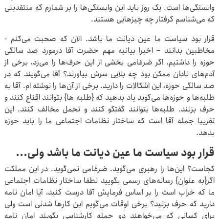
وابستگی‌ها است. یک روز باید این وابستگی‌ها را بر شمارم که منتقدینی
که می‌شناسم گرفتار چه چیزهایی هستند.
قرار بود سیاست ما عین دیانت ما باشد. الان که صحبت می‌کنم -
مخاطبین بدانند – اخیرا بیانیه مهم حضرت آقا درمورد صد سالگی
حوزه را داشتیم، اگر ضرغامی بخشی از این حرف‌ها را می‌زد، برخی از
آدم‌های نادان ممکن بود چه بلایی سرش بیاورند؟ آقا می‌گویند که در
صد سالگی حوزه، این اشکالات را دارید. برخی از آن‌ها را نوشته ام. آقا به
طلبه‌ها و حوزه‌ها می‌گوید یاد بدهید که {طلبه ها} بتوانند اقناع کنند و
حرف بزنند. طلبه‌ها بتوانند گفتگو کنند و تحمل مخالف کنند. این
تقریبا جمله آقا است که ساختار نظامات اجتماعی ما را باید حوزه
بدهد.
قرار بود سیاست ما عین دیانت ما باشد ولی...
کجاست؟ این‌ها را رهبری می‌گوید. ضرغامی نمی‌گوید. در این مملکت
اگر{به عنوان} رسانه‌های رسمی بگویید لطفا ساختار نظامات اجتماعی
ما که خراب است را بر اساس فرمایش آقا درست کنید، آیا امان نامه
دارید که حرف بزنید؟ برخی اوقات می‌گویم این کارها شدنی است ولی
برای کسانی که می‌خواهند دو جمله کارشناسی بگویند امان نامه