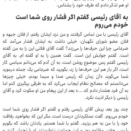
او هم تذکر دادم که طرف خود را بشناس.
به آقای رئیسی گفتم اگر فشار روی شما است
خودم می‌روم
آقای رئیسی با من تماس گرفتند و من نزد ایشان رفتم، از فلان جبهه و
فلان عضو شورای نگهبان، خیلی داشت به ایشان فشار می‌آمد که
ضرغامی چرا این حرف‌ها را می‌زند؟ گفت آقای فلانی این را به من گفته
است. گفتم جوابش این است. گفت همین را به او گفته ام. به آقای
رئیسی گفتم پس موضوع روشن است، به آن آدم که می‌دانم سیاسی کار
است، اگر باز هم این حرف‌ها را زد، بگویید که ضرغامی یک جمله درمورد
شما می‌گوید «آن زمان که رئیس صدا و سیما بودم، خیلی چیزها
می‌دانستم که مصالح نظام ایجاب می‌کرد که به طرقی پیگیری کنم اما
به آن فرد هشدار دادم که....» بعد از این پیغام من او سکوت کرد و آقای
رئیسی را دیگر اذیت نکرد.
چند روز بعد پیش آقای رئیسی رفتم و گفتم اگر فشار روی شما است
خودم می‌روم. گفت عملکردتان درست است، مگر این که بخواهید رفاقت
خود را با من به هم بزنید. گفتم با شما هستم. یادتان باشد که بگویم
رئیسی چقدر مظلوم بود و این جماعت نتوانستند او را تحمل کنند و