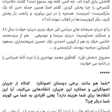
فاضلی بازی کرده اند. چه کسی گفته بود ممنوع است؟ گفتند دفاعیات
گلسرخی را چرا پخش کردی. گفتم اصلا همین جمله «من که یک
مارکسیست- لنینیست هستم» را در تیزر بیاورید و پانصد بار پخش
کنید. مگر کمونیست‌ها در انقلاب نبوده اند؟»
با او درباره صبحانه های سیاسی اش حرف زدیم، درباره حوادث سال ۸۸
و عملکرد صداوسیما، درباره سینما و موسیقی. هم از سیدمحمد
خاتمی حرف زد هم از کروبی، احمدی نژاد، حسین شریعتمداری، مسعود
کیمیایی، مرضیه برومند، کیارستمی و ...
مشروح «بخش اول» گفتگوی محمد مهاجری را با عزت الله ضرغامی را
در ادامه می خوانید؛
*****
*شما هم مانند برخی دوستان اصولگرا، گه‌گاه از جریان
اصولگرایی و عملکرد این جریان، انتقادهایی می‌کنید. آیا این
انتقادها برای شما هزینه دارد؟ یعنی افرادی به شما می گویند
شما دیگر چرا؟
اصولگرا و اصلاح طلب از ابتدا کلا پوست خربزه بوده اند. آن‌هایی که