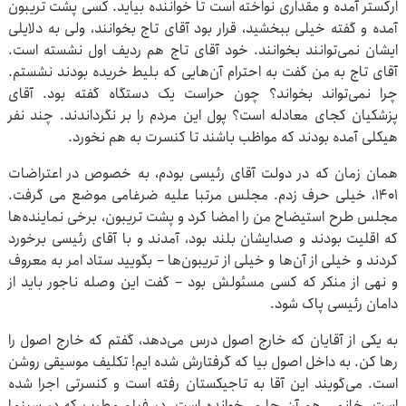
ارکستر آمده و مقداری نواخته است تا خواننده بیاید. کسی پشت تریبون
آمده و گفته خیلی ببخشید، قرار بود آقای تاج بخوانند، ولی به دلایلی
ایشان نمی‌توانند بخوانند. خود آقای تاج هم ردیف اول نشسته است.
آقای تاج به من گفت به احترام آن‌هایی که بلیط خریده بودند نشستم.
چرا نمی‌تواند بخواند؟ چون حراست یک دستگاه گفته بود. آقای
پزشکیان کجای معادله است؟ پول این مردم را بر نگرداندند. چند نفر
هیکلی آمده بودند که مواظب باشند تا کنسرت به هم نخورد.
همان زمان که در دولت آقای رئیسی بودم، به خصوص در اعتراضات
۱۴۰۱، خیلی حرف زدم. مجلس مرتبا علیه ضرغامی موضع می گرفت.
مجلس طرح استیضاح من را امضا کرد و پشت تریبون، برخی نماینده‌ها
که اقلیت بودند و صدایشان بلند بود، آمدند و با آقای رئیسی برخورد
کردند و خیلی از آن‌ها و خیلی از تریبون‌ها – بگویید ستاد امر به معروف
و نهی از منکر که کسی مسئولش بود – گفت این وصله ناجور باید از
دامان رئیسی پاک شود.
به یکی از آقایان که خارج اصول درس می‌دهد، گفتم که خارج اصول را
رها کن. به داخل اصول بیا که گرفتارش شده ایم! تکلیف موسیقی روشن
است. می‌گویند این آقا به تاجیکستان رفته است و کنسرتی اجرا شده
است. خانمی هم آن جا می‌خوانده است. در فیلم مطرب که در سینما