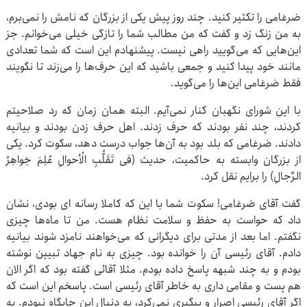
ضرغامی را تکثیر کنید. چند روز پیش یکی از بزرگان که نامش را نمی‌برم،
به من زنگ زد و گفت که من مطالب شما را تازگی خیلی می‌خوانم. جز
این‌هایی که می‌گویید راهی نیست. پیشنهادم این است که شما تعدادی
مانند خود پیدا کنید و جمعی باشید که این حرف‌ها را می‌زند تا نگویند
فقط ضرغامی این‌ها را می‌گوید.
با این شورای نگهبان کنار نمی‌آیم. البته همان زمان که رد صلاحیتم
کردند، چند نفر بودند که حرف زدند. اهل حرف زدن بودند و بیانیه
دادند. ضرغامی که بلد بود به آن‌ها جواب درست دهد، سکوت کرد. یکی
از بزرگان وابسته به حاکمیت، حدیث (فی تَقَلُّبِ الْأحوالِ عُلِمَ جَواهِرُ
الرِّجالِ) را برایم نقل کرد.
گفت آقای ضرغامی! سکوت شما با این که کاملا رسانه ای بودی، نشان
داد که حواست به حفظ و سلامت نظام هست. من تا ماه‌ها چیزی
نگفتم. اما بعد از مدتی برای دیگرانی که می‌خواهند نامزد شوند بیانیه
دادم. آقای رئیسی آن را خوانده بود. چیزی به نام جهاد تبیین نوشته
بودم و به چند شبهه پاسخ داده بودم. مثلا آقائی گفته بود که اگر الان
هم پست و مقامی داری به خاطر آقای رئیسی است. پاسخم این است که
اگر آقای رئیسی اصرار و پیگیری نمی‌کرد، به دنبال این جایگاه نبودم. به