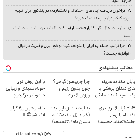
خارجه آمریکا
فراخوان دریافت ایده‌های «خلاقانه و نامتعارف» در پنتاگون برای تنبیه
ایران؛ کفگیر ترامپ به ته دیگ خورد!
ترامپ در حال تکرار کارزار فاجعه‌بار آمریکا در افغانستان - این بار در ایران -
است
چرا ترامپ حمله به ایران را متوقف کرد؛ موضع ایران و آمریکا در قبال
«توافق» چیست؟
مطالب پیشنهادی
پایان دغدغه هزینه
چرا چربیسوز گیاهی؟
با این روش توی
های دندان پزشکی با
چون بدون رژیم و
خونه،سفیدی و زیبایی
پک سفید کننده خانگی
ورزش لاغرت
دندوناتو برگردون
میکنه!30%تخفیف
(40%off)
3تا5 کیلو لاغری توی
به لبخندت زیبایی بده!
تا آخر شهریور12کیلو
یک ماه با پودر
(خرید ژل سفیدکننده
لاغر شو😍👌🏻
جلبک(تعداد محدود)
دندان با40%تخفیف)