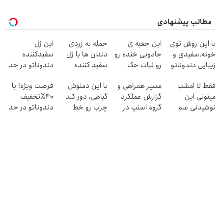
مطالب پیشنهادی
با این روش توی
این جعبه ی
حمله به زردی
این ژل
خونه،سفیدی و
جادویی خنده رو
دندان ها با ژل
سفیدکننده
زیبایی دندوناتو
رو لبات حک
سفید کننده
دندوناتو در حد
برگردون(40%off)
میکنه
دندان!
لمینت سفید
فقط تا امشب
مسیر همراهی و
با این دمنوش
فرصت ویژه! با
خرید40%تخفیف
خرید40%تخفیف
میکنه(40%تخفیف)
میتونی این
گزارش عملکرد
گیاهی، دور کبد
40٪تخفیف
نوشیدنی سم
گروه اسنپ در
چرب رو خط
دندوناتو در حد
زدای کبد رو با
۱۴۰۴
بکش!
کامپوزیت سفید
55% تخفیف
کن
بخری