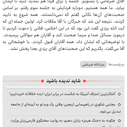
آقای ضرغامی را بشنویم. جلسه را برای فردا هم تمدید کنید تا ایشان
بیاید. ما همه هستیم. دوباره فردایش به جلسه سوم رفتم. بر اساس
صحبت‌های آن‌ها نکاتی گفتم که نمی‌دانستند. همه شروع به تایید
کردند. نتیجه این شد که خبرگان با آقا ملاقات کرد. اولین جمله ای که
آیت الله یزدی گفت این بود که در این اجلاس، فلانی را دعوت کردیم تا
درمورد مسائل صدا و سیما صحبت کند و آقایان هم سوالاتی پرسیدند.
با توضیحاتی که ایشان داد، همه آقایان قبول کردند. با خوشحالی به
آقا می‌گفت. بگذریم که این صحبت‌های آقای یزدی بعدا پخش نشد.
برچسب‌ها
عزت‌الله ضرغامی
شاید ندیده باشید
آشکارترین اعتراف آمریکا به شکست در برابر ایران؛ ایده خلاقانه خریداریم!
مجتبی شکوری در راهپیمایی اربعین؛ وقتی یک ویدئو به آیینه‌ای از جامعه
تبدیل می‌شود
چگونه به «جنگ هرمز» پایان دهیم؛ به روایت سخنگوی فارسی‌زبان وزارت