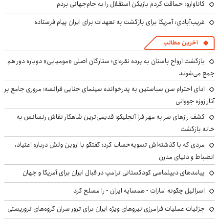
کاناوارو: حماقت کردم بازیکن استقلال را به جام‌جهانی بردم
غریب‌آبادی: آمریکا برای بازگشت به تعهدات برای ایران پیام فرستاده
آخرین مطالب
بازگشت ارواح باستان به پرده نقره‌ای؛ ستارگان اصلی «مومیایی» دوباره دور هم
جمع می‌شوند
ادای احترام سن سباستین به پدرخوانده سینمای جنایی فرانسه؛ مروری جامع بر
آثار ژوزه جووانی
کشف رازهای سر به مهر فرا آنجلیکو؛ قدیمی‌ترین شاهکار نقاش رنسانس به
خانه بازگشت
مردی که با گذشته‌اش تسویه‌حساب کرد؛ گفتگو با اروین ولش درباره اعتیاد،
انضباط و دنیای مدرن
پیامدهای دیپلماسی کودکستانی ترامپ در قبال ایران برای آمریکا و جهان
اسرائیل چگونه امارات - همسایه ایران - را مسلح کرد
جزئیات عملیات فرامرزی نیروهای ویژه ایران برای ترور سران گروه‌های تروریستی