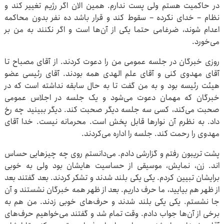
در حاکمیت هستم ولی پست ندارم. همین الان اگر رژیم تغییر کند و
نظام – خدای نکرده – سقوط کند و قرار باشد ده نفر بدون محاکمه
اعدام شوند، ضرغامی حتما یکی از آن‌ها است و اگر نکنند به من بر
می‌خورد.
روزی خبرگان در جلسه عمومی من را دعوت کردند. از آقای مصباح تا
آقای مهدوی کنی و آقای علم الهدی همه بودند. آقای رئیسی عضو
هیئت رئیسه بود و به من گفت تا به حال سابقه نداشته است که در
خبرگان که مهمان دعوت می‌شود و یک جلسه در اجلاس عمومی
صحبت می‌کند، کسی سه جلسه دیگر صحبت کند. دیگر ببینید چه رخ
داد. به نظرم آن نوارها قابل پخش است. محرمانه نیست. خدا آقای
مهدوی را رحمت کند. جلسه را اداره می‌کردند.
پشت تریبون رفتم و گزارشی دادم. می‌دانستم روی چه چیزهایی حساس
اند. زن، نمایش، موسیقی از حساسیت هایشان بود ولی به خوبی
برایشان تبیین کردم. یکی یکی بلند شدند و تشکر کردند. بعد گفتند بعد
از ظهر هم بیایید، ما حرف داریم. بعد از ظهر همه خبرگان نشستند و آن
جا نشستم. یکی یکی بلند شدند و حرف‌های خوبی زدند. من هم به
برخی از آن‌ها جواب دادم. وقت تمام شد و گفتند می‌خواهیم حرف‌های