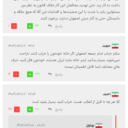
داشت به کار برد حتی تهدید مخالفان این کار خلاف قانون.به نظر من
مسئولین باید با شدت با این صحبت‌ها و اقدامات این آقا که هیچ علاقه و
دلبستگی حتی به آثار دینی اصفهان ندارند برخورد کنند
پاسخ
1
124
حجت
۲۲:۱۱ - ۱۴۰۴/۰۳/۰۷
سلام جناب امام جمعه اصفهان اگر خانه خودتون را خراب کنند ناراحت
نمی‌شوید بسیار بدانید اينم خانه ملت ایران هستند خودتون فکر کنيد حرف
هاي مختلف شما قابل اطمینان نیست
پاسخ
13
269
احمد
۲۲:۱۳ - ۱۴۰۴/۰۳/۰۷
کلا هر چه تا قبل از انقلاب هست خراب کنید بسیار مفید است
پاسخ
221
38
بهلول
۰۸:۲۸ - ۱۴۰۴/۰۳/۰۸