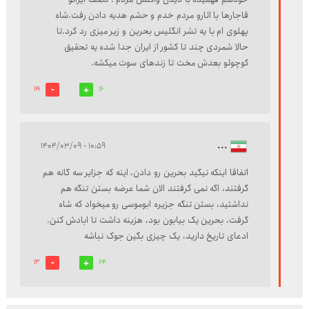
قاجارها با اثارو مردم خدم و حشم هدیه دادن رفت.شاه
پهلوی ام با یه تشر انگلیس بحرین و زیر میزی رد کرد.تا
حالا شمردی چند تا کشور از ایران جدا شده یه تحقیق
کوچولو بعدش مخت تا زندهای سوت میکشه.
119
16
۱۰:۵۹ - ۱۴۰۴/۰۳/۰۹
...
اتفاقا اینکه نیگید بحرین رو دادن، اینه که جزایر سه گانه هم
گرفتند، اگه نمی گرفتند الان شما عرضه بستن تنگه هم
نداشتید، بستن تنگه جزیره ابوموسی رو میخواد که شاه
گرفت، بحرین یک بیابون بود، هزینه داشت تا ابادش کنن.
ادعای تاریخ دارید، یک چیزی بگین جوک نباشه
13
64