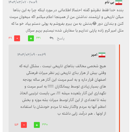
بی نام
۲۰:۰۹ - ۱۴۰۴/۰۳/۰۷
بنده خدا فقط نظرشو گفته احتمالا اطلاعاتی در مورد اینکه چرا به این بناها
میگن تاریخی و ارزشمند نداشتن من از همینجا اعلام میکنم اگه میخوان مرمت
کنن و بندازن دور 😂بدنش به من ببرم بفروشم یه پولی دستم بیاد خو ما که
مثل امیر کرم زاده پارتی نداریم یا سفارش شده نیستیم بریم سرکار.
پاسخ
49
231
امیر
۰۰:۲۹ - ۱۴۰۴/۰۳/۰۹
هیچ شخصی مخالف بناهای تاریخی نیست ، مشکل اینه که
وقتی بیش از هزار بنای تاریخی زیر نظر میراث فرهنگی
اصفهان قرار داره و به اسم مرمت این آثار هر ساله بودجه
های بسیار زیادی توسط پیمانکاران !!!!! به اسم مرمت و
نگهداری این آثار بلعیده میشه !!!، می بایست ترتیبی اتخاذ
بشه تا تعدادی از این آثار توسط میراث بشه موزه و بخش
اعظم آنها به مردم واگذار بشه تا مردم خودشان با استفاده
از اونها ، هم درآمد زایی داشته ب
154
330