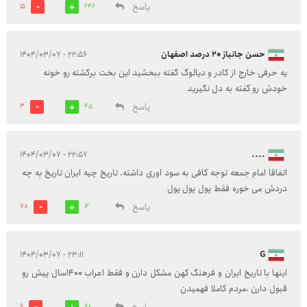
پاسخ
15
246
حسن جانباز ۲۰ درصد اصفهان
۲۲:۵۶ - ۱۴۰۴/۰۳/۰۷
یه حرفی خارج از کادر و دیالوگ گفته ببخشید این بخت برگشته رو خونه
خودش رو گفته به دل نگیرید
پاسخ
3
45
۲۲:۵۷ - ۱۴۰۴/۰۳/۰۷
....
اتفاقا امام جمعه توجه کافی به سود اوری داشته. تاریخ چیه ایران تاریخ به چه
دردش می خوره فقط پول پول پول
پاسخ
78
12
۲۳:۱۱ - ۱۴۰۴/۰۳/۰۷
G
اینها با تاریخ ایران و فرهنگ کهن مشکل دارن و فقط اعراب 1400سال پیش رو
قبول دارن ،مردم کاملا فهمیدن
6
98