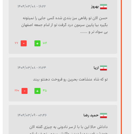
بهروز
۱۶:۲۲ - ۱۴۰۴/۰۳/۰۸
حسن الان تو رفاهی مرز بندی شده کسی جایی را نمیتونه
بگیره بیا پایین سرمون درد گرفت تو از امام جمعه اصفهان
بی سواد تر و ......
77
184
اریا
۲۱:۲۴ - ۱۴۰۴/۰۳/۰۸
تو که شاه عنشاهت بحرین رو فروخت دهنتو ببند
260
35
حمید رضا
۰۲:۴۶ - ۱۴۰۴/۰۳/۰۹
داداش حالا این با با از سر نادونی یه چیزی گفته الان
خودشم فهمیده با دیدن واکنش مردم . نصف ایرانو