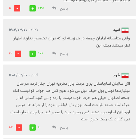
اینها اینقدر … شایدهم دیریازوداینکارابکنند
پاسخ
17
435
امید
۲۱:۲۷ - ۱۴۰۴/۰۳/۰۷
وقتی متاسفانه امامان جمعه در هر زمینه ای که در ان تخصص ندارند اظهار
نظر میکنند میشه این
پاسخ
40
676
خرم
۲۱:۲۹ - ۱۴۰۴/۰۳/۰۷
الان سازمان اسارباستان برای مرمت بازار مخروبه تهران چکار کرده هر سال
میلیاردها تومان پول حیف میل می شود هیچ کس هم جواب گو نیست امام
جمعه اصفهان خیلی هم حرف خوب درست را زده و می گوید کسانی که از
حرف امام جمعه ناراحت است چون نان کولفتی خود را از خرابه ها. در می
اورد الان اجازه نمی دهند کسی مغازه خود را تعمیر کند چرا چون اصار باستان
نمی گذارد یک مفت خوری است
پاسخ
163
19