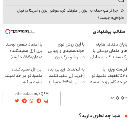
است
چرا ترامپ حمله به ایران را متوقف کرد؛ موضع ایران و آمریکا در قبال
«توافق» چیست؟
مطالب پیشنهادی
پایان دغدغه هزینه
با این روش توی
با اعتماد بنفس لبخند
های دندان پزشکی با
خونه،سفیدی و زیبایی
بزن (ژل سفیدکننده
پک سفید کننده خانگی
دندوناتو برگردون
دندان40%تخفیف)
(40%off)
فرصت ویژه! با
به لبخندت زیبایی بده!
این ژل سفیدکننده
40٪تخفیف دندوناتو
(خرید ژل سفیدکننده
دندوناتو در حد لمینت
در حد کامپوزیت سفید
دندان با40%تخفیف)
سفید میکنه
کن
(40%تخفیف)
۵۴
۱۴
شما چه نظری دارید؟