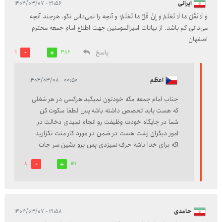
ایرانی
۲۱:۵۶ - ۱۴۰۴/۰۳/۰۷
وَ لَا تَقُلْ‏ مَا لَا تَعْلَمُ‏ وَ إِنْ قَلَّ مَا تَعْلَمُ؛ و آنچه را نمی‌دانی نگو، هرچند آنچه
می‌دانی کم باشد. از بیانات امیرالمومنین جهت اطلاع امام جمعه محترم
اصفهان
پاسخ
11
386
اعظم
۰۰:۵۰ - ۱۴۰۴/۰۳/۰۸
جناب امام جمعه مگه خودتون نمیگید هرکسی در هر شغلی
که هست باید تخصص داشته باشه پس لطفا سکوت کن
شما در جایگاه خودت وظیفت رو انجام نمیدی دخالت در
امور دیگران زشت هست در ضمن در مورد کار منت نگزارید
اگه برای خدا باشه حرف نمیزدی پس برو بشین سر جات
8
141
حامدی
۲۱:۵۸ - ۱۴۰۴/۰۳/۰۷