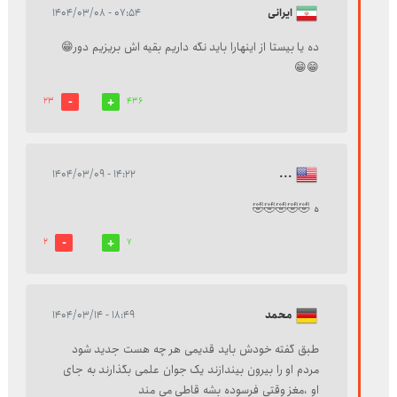
ایرانی
۰۷:۵۴ - ۱۴۰۴/۰۳/۰۸
ده یا بیستا از اینهارا باید نگه داریم بقیه اش بریزیم دور😁
😁😁
23
436
۱۴:۲۲ - ۱۴۰۴/۰۳/۰۹
...
ه 🤣🤣🤣🤣🤣
2
7
محمد
۱۸:۴۹ - ۱۴۰۴/۰۳/۱۴
طبق گفته خودش باید قدیمی هر چه هست جدید شود
مردم او را بیرون بیندازند یک جوان علمی بگذارند به جای
او ،مغز وقتی فرسوده بشه قاطی می مند