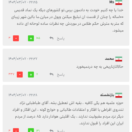
۲۲:۲۵ - ۱۴۰۴/۰۳/۰۷
Ms
خدا یا چه کنیم خودت به دادمون برس.تو کشورهای دیگه یک نماد قدیمی
۱۰۰ساله را چنان از قدمت ان تبلیغ میکنن وپول در میارن.ما بااین شهر زیبای
که متر به مترش حکم طلاس در موردش چه نظرات ساده لوحانه ای داده
میشود.
پاسخ
3
105
محمد
۲۲:۲۷ - ۱۴۰۴/۰۳/۰۷
حالااثارتاریخی به چه دردمیخورد
پاسخ
337
7
بازنشسته
۲۲:۲۸ - ۱۴۰۴/۰۳/۰۷
حوزه علمیه هم یکی کافیه ، بقیه اش تعطیل بشه، آقای طباطبایی نژاد
تندروی افراطی با افکار و اعتقادات طالبانی و خوارج گونه ، این افکار و افراد
دیگر نزد مردم مقبولیت ندارند ، یک اقلیتی هوادار دارد ۸۵ درصد از مردم
ایران این افراد را قبول ندارند.
پاسخ
3
131