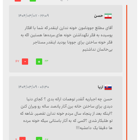
حسن
۲۲:۰۹ - ۱۴۰۴/۰۳/۰۷
آقای مطلع جوونامون خونه ندارن اینقدر که شما با افکار
پوسیده به فکر نگهداشتن خونه های مرده‌ها هستین اگه به
فکر خونه ساختن برای جوونا بودید اینقدر مستاجر
بی‌خانمان نداشتیم
167
23
آریا
۰۶:۳۰ - ۱۴۰۴/۰۳/۰۹
حسن چه اجباریه آنقدر توهمات ارائه بدی ؟ کجای دنیا
دیدی برای ساختن خانه برن آثار پانصد ساله رو ویران کنن
؟اینکه بعد از پنجاه سال مردم خونه ندارن تقصیر. شاهه که
تو طلبکار شدی ؟کسی که به آثار باستانی میگه خونه مرده
ها دقیقا یک داعشیه!!!
9
57