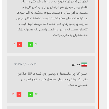
لطماتی که در تمام تاریخ به ایران وارد شد یکی در زمان
قاجار بود و دیگری هم در زمان پهلوی یه کمی تاریخ و
مستندات اون زمان رو ببینید متوجه میشید که اکثر تیبه‌ها
و عتیقه‌جات زمان هخامنشیان توسط شاهنشاهتان آریامهر
به روسای جمهورهای دنیا هدیه داده می‌شد البته فیلم و
کلیپش هست که در دوران شهید رئیسی یک محموله بزرگ
هخامنشیان به کشور برگشت
319
46
حسین
۱۰:۲۱ - ۱۴۰۴/۰۳/۰۸
حسن آقا چرا ماست‌ها رو ریختی روی قیمه‌ها؟!!! حالا این
متنی که نوشتی چه ربطی به اصل خبر و اظهار نظر این
هموطن داشت؟
67
52