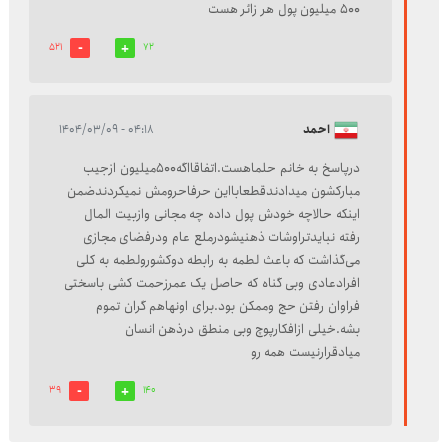
۵۰۰ میلیون پول هر زائر هست
521
72
احمد
۰۴:۱۸ - ۱۴۰۴/۰۳/۰۹
درپاسخ به خانم حلماهست.اتفاقااگه500میلیون ازجیب
مبارکشون میدادندقطعابااین حرفاحرومش نمیکردندضمن
اینکه حالاچه خودش پول داده چه مجانی وازبیت المال
رفته نبایدتراوشات ذهنیشودرملع عام ودرفضای مجازی
می‌گذاشت که باعث لطمه به رابطه دوکشورولطمه به کلی
افرادعادی وبی گناه که حاصل یک عمرزحمت کشی باسختی
فراوان رفتن حج وممکن بود.برای اونهاهم گران تموم
بشه.خیلی ازافکارپوچ وبی منطق درذهن انسان
میادقرارنیست همه رو
39
140