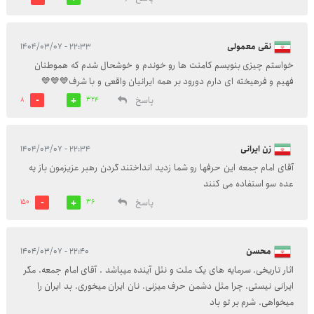
نقی معمولی
۲۲:۳۳ - ۱۴۰۴/۰۳/۰۷
خواستم چیزی بنویسم کامنت ها رو خوندم و خوشحال شدم که هموطنان
فهیم و فرهیخته ای دارم دورود بر همه ایرانیان واقعی و با شرف💙💙💙
پاسخ
8
324
زن ایرانی
۲۲:۳۴ - ۱۴۰۴/۰۳/۰۷
آقای امام جمعه این حرفها رو شما زدید انداختند گردن رهبر عزیزمون باز یه
عده سو استفاده می کنند
پاسخ
150
36
محسن
۲۲:۴۰ - ۱۴۰۴/۰۳/۰۷
اثار تاریخی. سرمایه های یک ملت و نثل آینده میباشد . آقای امام جمعه. مگر
ایرانی نیستی. چرا مثل دشمن حرف میزنی. نان ایران میخوری. بد ایران را
میخواهی. شرم بر تو باد