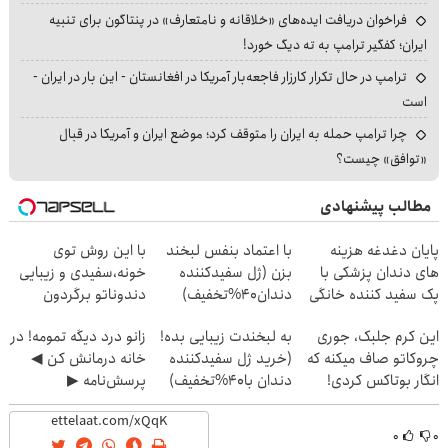
فراخوان دریافت ایده‌های «خلاقانه و نامتعارف» در پنتاگون برای تنبیه
ایران؛ کفگیر ترامپ به ته دیگ خورد!
ترامپ در حال تکرار کارزار فاجعه‌بار آمریکا در افغانستان - این بار در ایران -
است
چرا ترامپ حمله به ایران را متوقف کرد؛ موضع ایران و آمریکا در قبال
«توافق» چیست؟
مطالب پیشنهادی
پایان دغدغه هزینه
با اعتماد بنفس لبخند
با این روش توی
های دندان پزشکی با
بزن (ژل سفیدکننده
خونه،سفیدی و زیبایی
پک سفید کننده خانگی
دندان40%تخفیف)
دندوناتو برگردون
(40%off)
این کرم جلبک، جوری
به لبخندت زیبایی بده!
زانو درد دیگه تمومه! در
چروکاتو صاف میکنه که
(خرید ژل سفیدکننده
خانه درمانش کن ◀
انگار بوتاکس کردی!
دندان با40%تخفیف)
پرسش‌نامه ▶
(تخفیف ویژه)
۰
۰