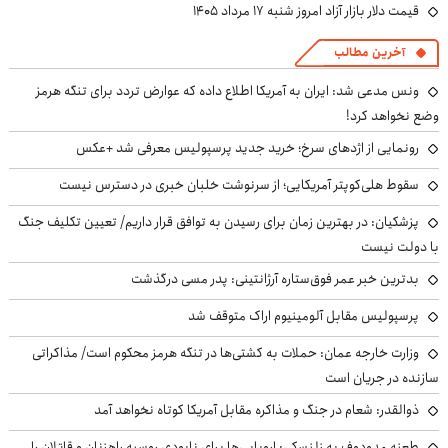
قیمت دلار بازار آزاد امروز شنبه ۱۷ مرداد ۱۴۰۵
آخرین مطالب
ونس مدعی شد: ایران به آمریکا اطلاع داده که عوارض تردد برای تنگه هرمز
وضع نخواهد کرد!
رونمایی از اژدهای سرخ؛ خرید جدید پرسپولیس معرفی شد +عکس
سقوط هلی‌کوپتر آمریکایی؛ از سرنوشت خلبان خبری در دسترس نیست
پزشکیان‌: در بهترین زمان برای رسیدن به توافق قرار داریم/ تعیین تکلیف جنگ
با دولت نیست
بدترین خبر عمر فوق‌ستاره آرژانتینی: پدر مسی درگذشت
پرسپولیس مقابل آلومینیوم اراک متوقف شد
وزارت خارجه عمان: حملات به کشتی‌ها در تنگه هرمز محکوم است/ مذاکراتی
سازنده در جریان است
ذوالقدر: شعام در جنگ و مذاکره مقابل آمریکا کوتاه نخواهد آمد
طعنه مدودوف به زلنسکی: اروپایی‌ها برای نابودی روسیه راهزنان و قاتلان را