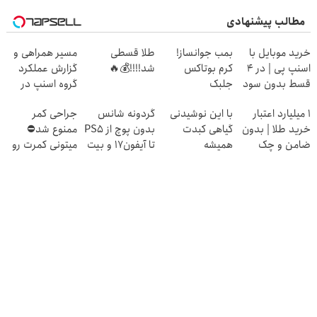
مطالب پیشنهادی
خرید موبایل با
بمب جوانساز!
طلا قسطی
مسیر همراهی و
اسنپ پی | در ۴
کرم بوتاکس
شد!!!!💰🔥
گزارش عملکرد
قسط بدون سود
جلبک
گروه اسنپ در
و کارمزد!
اسپیرولینا50%تخفیف
۱۴۰۴
۱ میلیارد اعتبار
با این نوشیدنی
گردونه شانس
جراحی کمر
خرید طلا | بدون
گیاهی کبدت
بدون پوچ از PS5
ممنوع شد⛔
ضامن و چک
همیشه
تا آیفون17 و بیت
میتونی کمرت رو
پرقدرته55%تخفیف
کوین 🔥
در منزل درمان
کنی! 👈🏻
پرسش‌نامه