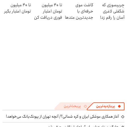
چربیسوزی که
کاشت موی
تا 40 میلیون
تا ۴۰ میلیون
معرفی شد
کنی! 👈🏻
خانگی
شگفتی لاغری
حرفه‌ای با
تومان اعتبار
تومان اعتبار بگیر
پرسش‌نامه
آسان را رقم زد!
جدیدترین متدها
فوری دریافت کن
و قیمت عالی
پربازدیدترین
پربحث‌ترین
آغاز همکاری موشکی ایران و کره شمالی؟/ آنچه تهران از پیونگ‌یانگ می‌خواهد!
جایگزین ناو هواپیمابر آبراهام لینکلن معرفی شد