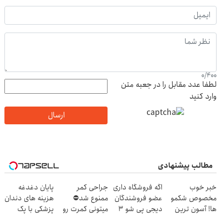
0
/
400
لطفا عدد مقابل را در جعبه متن
وارد کنید
ارسال
مطالب پیشنهادی
خبر خوب
اگه فروشگاه داری
جراحی کمر
پایان دغدغه
مخصوص شکمو
عضو فروشندگان
ممنوع شد⛔
هزینه های دندان
ها! آسون ترین
دیجی پی شو 3
میتونی کمرت رو
پزشکی با پک
روش لاغری
میلیارد وام بگیر
در منزل درمان
سفید کننده