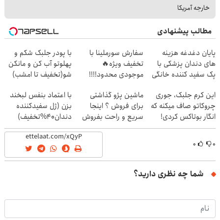
خارجه آمریکا
مطالب پیشنهادی
پایان دغدغه هزینه
سفارش سورملینا با
با پودر جلبک شکم و
های دندان پزشکی با
تخفیف ویژه🔥
پهلوتو آب کن و مانکن
پک سفید کننده خانگی
موجودی محدود!!!!
شو(تخفیف تا امشب)
این کرم جلبک، جوری
ماشین پژو گذاشتی
با اعتماد بنفس لبخند
چروکاتو صاف میکنه که
برای فروش ؟ اینجا
بزن (ژل سفیدکننده
انگار بوتاکس کردی!
سریع و راحت بفروش
دندان40%تخفیف)
(تخفیف ویژه)
۰
۰
شما چه نظری دارید؟