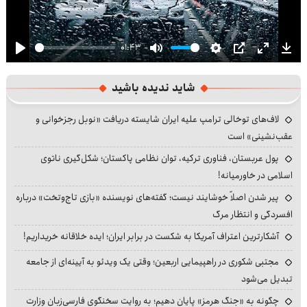
01:43
Play
Mute
Settings
PIP
Enter
Dow
fullscre
شاید ندیده باشید
لاف‌های توخالی ترامپ علیه ایران شایسته دریافت «نوبل رجزخوانی و
عقب‌نشینی» است
پول عربستان، فناوری ترکیه، توان نظامی پاکستان؛ شکل‌گیری ناتوی
اسلامی در خاورمیانه!
پیر شدن اصلاً خوشایند نیست؛ گفته‌های نویسنده «بازی تاج‌وتخت» درباره
افسردگی و انتظار مرگ
آشکارترین اعتراف آمریکا به شکست در برابر ایران؛ ایده خلاقانه خریداریم!
مجتبی شکوری در راهپیمایی اربعین؛ وقتی یک ویدئو به آیینه‌ای از جامعه
تبدیل می‌شود
چگونه به «جنگ هرمز» پایان دهیم؛ به روایت سخنگوی فارسی‌زبان وزارت