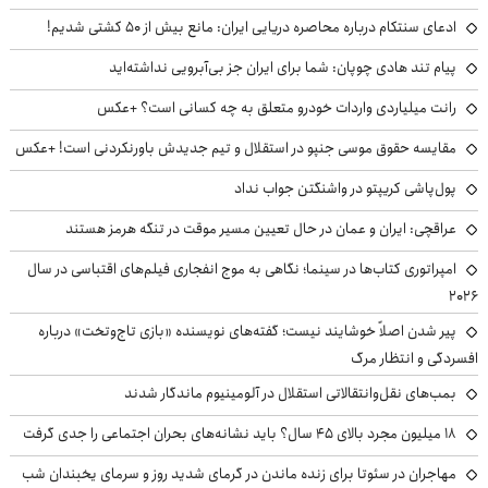
ادعای سنتکام درباره محاصره دریایی ایران: مانع بیش از ۵۰ کشتی شدیم!
پیام تند هادی چوپان: شما برای ایران جز بی‌آبرویی نداشته‌اید
رانت میلیاردی واردات خودرو متعلق به چه کسانی است؟ +عکس
مقایسه حقوق موسی جنپو در استقلال و تیم جدیدش باورنکردنی است! +عکس
پول‌پاشی کریپتو در واشنگتن جواب نداد
عراقچی: ایران و عمان در حال تعیین مسیر موقت در تنگه هرمز هستند
امپراتوری کتاب‌ها در سینما؛ نگاهی به موج انفجاری فیلم‌های اقتباسی در سال
۲۰۲۶
پیر شدن اصلاً خوشایند نیست؛ گفته‌های نویسنده «بازی تاج‌وتخت» درباره
افسردگی و انتظار مرگ
بمب‌های نقل‌وانتقالاتی استقلال در آلومینیوم ماندگار شدند
۱۸ میلیون مجرد بالای ۴۵ سال؟ باید نشانه‌های بحران اجتماعی را جدی گرفت
مهاجران در سئوتا برای زنده ماندن در گرمای شدید روز و سرمای یخبندان شب