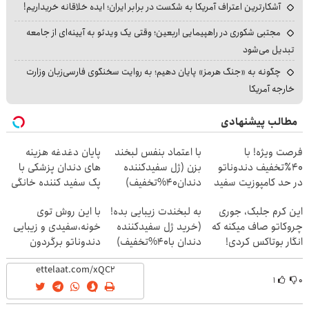
آشکارترین اعتراف آمریکا به شکست در برابر ایران؛ ایده خلاقانه خریداریم!
مجتبی شکوری در راهپیمایی اربعین؛ وقتی یک ویدئو به آیینه‌ای از جامعه
تبدیل می‌شود
چگونه به «جنگ هرمز» پایان دهیم؛ به روایت سخنگوی فارسی‌زبان وزارت
خارجه آمریکا
مطالب پیشنهادی
فرصت ویژه! با
با اعتماد بنفس لبخند
پایان دغدغه هزینه
40٪تخفیف دندوناتو
بزن (ژل سفیدکننده
های دندان پزشکی با
در حد کامپوزیت سفید
دندان40%تخفیف)
پک سفید کننده خانگی
کن
این کرم جلبک، جوری
به لبخندت زیبایی بده!
با این روش توی
چروکاتو صاف میکنه که
(خرید ژل سفیدکننده
خونه،سفیدی و زیبایی
انگار بوتاکس کردی!
دندان با40%تخفیف)
دندوناتو برگردون
(تخفیف ویژه)
(40%off)
۱
۰