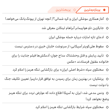
پربازدیدترین
پربحث‌ترین
آغاز همکاری موشکی ایران و کره شمالی؟/ آنچه تهران از پیونگ‌یانگ می‌خواهد!
جایگزین ناو هواپیمابر آبراهام لینکلن معرفی شد
ادعای تازه امارات درباره حمله موشکی ایران
سقوط هلی‌کوپتر آمریکایی؛ از سرنوشت خلبان خبری در دسترس نیست
تأیید ربایش و قتل وحشتناک مداح جوان؛ آدمکش‌ها فیلم جنایت را برای
خانواده مقتول فرستادند +عکس
سخنگوی سپاه «شرط اصلی ایران» برای بازگشایی تنگه هرمز را اعلام کرد
پزشکیان‌: در بهترین زمان برای رسیدن به توافق قرار داریم/ تعیین تکلیف جنگ
با دولت نیست
ونس مدعی شد: ایران به آمریکا اطلاع داده که عوارض تردد برای تنگه هرمز
وضع نخواهد کرد!
سخنگوی سپاه شرایط بازگشایی تنگه هرمز را اعلام کرد