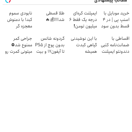
مطالب پیشنهادی
خرید موبایل با
ایمپلنت کره‌ای
طلا قسطی
نابودی سموم
اسنپ پی | در ۴
درجه یک فقط 6
شد!!!!💰🔥
کبد! با دمنوش
قسط بدون سود
میلیون تومن❗
معجزه گر
و کارمزد!
گیاهی+ضمانت
اقساطی با
با این نوشیدنی
گردونه شانس
جراحی کمر
مرجوعیfile:///C:/Users
ضمانت‌نامه کتبی
گیاهی کبدت
بدون پوچ از PS5
ممنوع شد⛔
دندونتو ایمپلنت
همیشه
تا آیفون17 و بیت
میتونی کمرت رو
کن ✅ بدون سود
پرقدرته55%تخفیف
کوین 🔥
در منزل درمان
کنی! 👈🏻
پرسش‌نامه