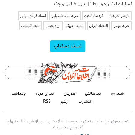
۱ میلیارد اعتبار خرید طلا | بدون ضامن و چک
بازرسی جرثقیل
فرم ساز آنلاین
خرید مواد شیمیایی
امداد کرمان موتور
خرید یوسی
اقتصاد ایرانی
بهترین بروکر
ارز دیجیتال
بلیط اتوبوس
نسخه دسکتاپ
شبکه۱۰۰
صدسالگی
هم‌زبان
صدای مردم
یادداشت
انتشارات
آرشیو
RSS
تمام حقوق این سایت متعلق به موسسه اطلاعات بوده و بازنشر مطالب تنها با
ذکر منبع مجاز است.