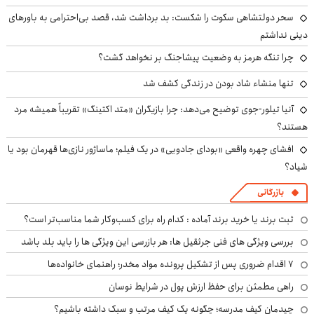
سحر دولتشاهی سکوت را شکست: بد برداشت شد، قصد بی‌احترامی به باورهای
دینی نداشتم
چرا تنگه هرمز به وضعیت پیشاجنگ بر نخواهد گشت؟
تنها منشاء شاد بودن در زندگی کشف شد
آنیا تیلور-جوی توضیح می‌دهد: چرا بازیگران «متد اکتینگ» تقریباً همیشه مرد
هستند؟
افشای چهره واقعی «بودای جادویی» در یک فیلم؛ ماساژور نازی‌ها قهرمان بود یا
شیاد؟
بازرگانی
ثبت برند یا خرید برند آماده : کدام راه برای کسب‌وکار شما مناسب‌تر است؟
بررسی ویژگی های فنی جرثقیل ها: هر بازرسی این ویژگی ها را باید بلد باشد
۷ اقدام ضروری پس از تشکیل پرونده مواد مخدر؛ راهنمای خانواده‌ها
راهی مطمئن برای حفظ ارزش پول در شرایط نوسان
چیدمان کیف مدرسه؛ چگونه یک کیف مرتب و سبک داشته باشیم؟