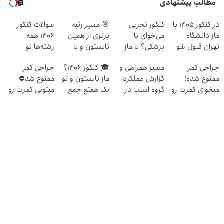
مطالب پیشنهادی
در کنکور 1405 با
کنکور تجربی
🎯 مسیر رتبه
سوالات کنکور
ماز دانشگاه
می‌خوای یا
برتری از همین
1406 همه
تهران قبول شو
پزشکی؟ با ماز
تابستون و با
رشته‌ها لو
😎
رتبه 1 شو
دوره رایگان ماز
رفت!!!!!
جراحی کمر
مسیر همراهی و
🎓 کنکور ۱۴۰6؟
جراحی کمر
شروع میشه!
ممنوع شده!
گزارش عملکرد
ماز تابستون و تو
ممنوع شد⛔
میخوای کمرت رو
گروه اسنپ در
یک هفتع جمع
میتونی کمرت رو
در منزل درمان
۱۴۰۴
میکنه 🏆
در منزل درمان
کنی؟
کنی! 👈🏻
((پرسش‌نامه))
پرسش‌نامه