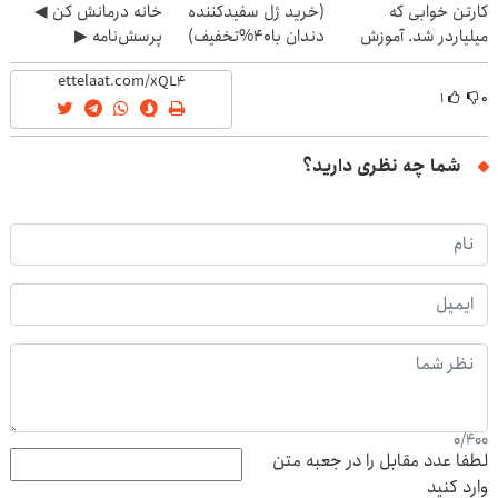
کارتن خوابی که
(خرید ژل سفیدکننده
خانه درمانش کن ◀
میلیاردر شد. آموزش
دندان با40%تخفیف)
پرسش‌نامه ▶
رایگان
۱
۰
شما چه نظری دارید؟
0
/
400
لطفا عدد مقابل را در جعبه متن
وارد کنید