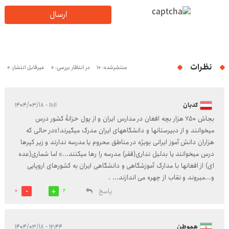
ارسال
نظرات
منتشرشده: 10
در انتظار بررسی: 0
غیرقابل انتشار: 0
کدبان
۱۱:۱۱ - ۱۴۰۴/۰۳/۱۸
بجاش ۷۵۰ هزار بچه افغان در مدارس ایران و از پول خزانۀ کشور درس
میخوانند و از دبیرستانها و دانشگاههای ایران مدرک میگیرند!»در حالی که
هزاران دانش آموز ایرانی بویژه در مناطق محروم یا مدرسه ندارند و زیر کپرها
درس میخوانند یا بدلیل نداری(فقر) مدرسه را رها میکنند...» اما شماری(عده
ای) از افغانها با مدارک آموزشگاهی و دانشگاهی ایران به کشورهای اروپایی
و...میروند و نقاب از چهره می اندازند... .
پاسخ
0
4
هموطن
۱۲:۴۴ - ۱۴۰۴/۰۳/۱۸