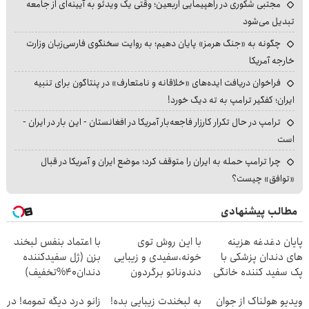
مجتبی شکوری در راهپیمایی اربعین؛ وقتی یک ویدئو به آیینه‌ای از جامعه
تبدیل می‌شود
چگونه به «جنگ هرمز» پایان دهیم؛ به روایت سخنگوی فارسی‌زبان وزارت
خارجه آمریکا
فراخوان دریافت ایده‌های «خلاقانه و نامتعارف» در پنتاگون برای تنبیه
ایران؛ کفگیر ترامپ به ته دیگ خورد!
ترامپ در حال تکرار کارزار فاجعه‌بار آمریکا در افغانستان - این بار در ایران -
است
چرا ترامپ حمله به ایران را متوقف کرد؛ موضع ایران و آمریکا در قبال
«توافق» چیست؟
مطالب پیشنهادی
پایان دغدغه هزینه
با این روش توی
با اعتماد بنفس لبخند
های دندان پزشکی با
خونه،سفیدی و زیبایی
بزن (ژل سفیدکننده
پک سفید کننده خانگی
دندوناتو برگردون
دندان40%تخفیف)
(40%off)
ویدیو هولناک از جوان
به لبخندت زیبایی بده!
زانو درد دیگه تمومه! در