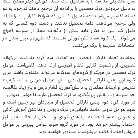
سال تحصیلی مدرسه را به هردلیل ترک کنند، گروهی دیگر ممکن است
به دلیل مردودی، ترک تحصیل را بر ادامه آن ترجیح دهند که خود به دو
دسته تقسیم می‌شوند: دسته اول کسانی که شرایط تکرار پایه را دارند
ولی ترجیح می‌دهند ادامه تحصیل ندهند و دسته دوم کسانی که به
دلیل کبر سن یا تکرار پایه بیش از دفعات مجاز از مدرسه اخراج
می‌شوند. یک گروه هم دانش‌آموزانی هستند که علی‌رغم قبول شدن در
امتحانات، مدرسه را ترک می‌کنند.
محاسبه تعداد تارکان تحصیل به تفکیک سه گروه یادشده می‌تواند
تصویری از وضعیت کارایی نظام آموزشی ارائه دهد. گفتی‌است عوامل
ترک تحصیل در هریک از گروه‌های سه‌گانه می‌تواند متفاوت باشد. برای
گروه اول یعنی تارکان تحصیل طی سال، عوامل درونی مانند کیفیت
تدریس و ارتباط معلمان با دانش‌آموزان، فشار درس و بار زیاد تکالیف،
جو مدرسه و... نقش پررنگ‌تری در ترک تحصیل دارند تا عوامل بیرونی.
در مورد گروه دوم یعنی تارکان تحصیل از مردودان نیز چنین است و
سهم عوامل درونی مانند ناتوانی در درک دروس و نداشتن آموزش کافی
و جبرانی، عدم توجه به نیازهای فردی و... حتی از حالت قبل نیز
احتمالاً بیشتر خواهد بود. در مورد گروه سوم، عوامل بیرونی بر عوامل
درونی احتمالاً غالب می‌شوند یا مساوی خواهند بود.