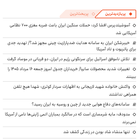
پربازدیدترین
پربحث‌ترین
آسوشیتدپرس افشا کرد: حملات سنگین ایران باعث ضربه مغزی ۷۰۰ نظامی
آمریکایی شد
خیبرشکن ایران به سامانه هدایت ضدپارازیت چینی مجهز شد؟/ تهدید جدی
برای پاتریوت و تاد آمریکا
تلاش ناموفق اسرائیل برای سرنگونی رژیم در ایران، دو قربانی در موساد گرفت
تغییرات شدید محصولات سایپا/ خریداران جدول امروز جمعه ۱۶ مرداد ۱۴۰۵ را
ببینند
واکنش خانواده شهید لاریجانی به اظهارات سردار کوثری: شهدا هیچ تلفن
همراهی نداشتند
سامانه‌های دفاع هوایی جدید از چین و روسیه به ایران رسید؟
مدودف: مایه شرمساری است که در سالگرد بمباران اتمی ژاپنی‌ها نامی از آمریکا
نمی‌برند
تنها منشاء شاد بودن در زندگی کشف شد