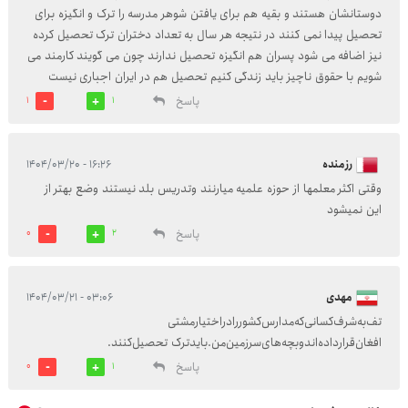
دوستانشان هستند و بقیه هم برای یافتن شوهر مدرسه را ترک و انگیزه برای
تحصیل پیدا نمی کنند در نتیجه هر سال به تعداد دختران ترک تحصیل کرده
نیز اضافه می شود پسران هم انگیزه تحصیل ندارند چون می گویند کارمند می
شویم با حقوق ناچیز باید زندگی کنیم تحصیل هم در ایران اجباری نیست
پاسخ
1
1
رزمنده
۱۶:۲۶ - ۱۴۰۴/۰۳/۲۰
وقتی اکثر معلمها از حوزه علمیه میارنند وتدریس بلد نیستند وضع بهتر از
این نمیشود
پاسخ
0
2
مهدی
۰۳:۰۶ - ۱۴۰۴/۰۳/۲۱
تف‌به‌شرف‌کسانی‌که‌مدارس‌کشوررادراختیارمشتی
افغان‌قرارداده‌اندوبچه‌های‌سرزمین‌من.بایدترک تحصیل‌کنند‌.
پاسخ
0
1