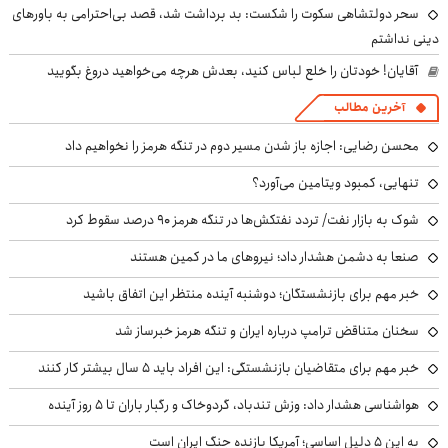
سحر دولتشاهی سکوت را شکست: بد برداشت شد، قصد بی‌احترامی به باورهای
دینی نداشتم
آقایان! خودتان را خلع لباس کنید، بعدش هرچه می‌خواهید دروغ بگویید
آخرین مطالب
محسن رضایی: اجازه باز شدن مسیر دوم در تنگه هرمز را نخواهیم داد
تنهایی، کمبود ویتامین می‌آورد؟
شوک به بازار نفت/ تردد نفتکش‌ها در تنگه هرمز ۹۰ درصد سقوط کرد
صنعا به دشمن هشدار داد؛ نیروهای ما در کمین هستند
خبر مهم برای بازنشستگان؛ دوشنبه آینده منتظر این اتفاق باشید
سخنان متناقض ترامپ درباره ایران و تنگه هرمز خبرساز شد
خبر مهم برای متقاضیان بازنشستگی: این افراد باید ۵ سال بیشتر کار کنند
هواشناسی هشدار داد: وزش تندباد، گردوخاک و رگبار باران تا ۵ روز آینده
به این ۵ دلیل اساسی؛ آمریکا بازنده جنگ ایران است