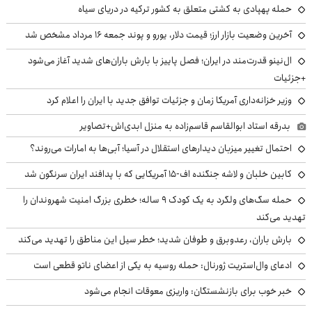
حمله پهپادی به کشتی متعلق به کشور ترکیه در دریای سیاه
آخرین وضعیت بازار ارز؛ قیمت دلار، یورو و پوند جمعه ۱۶ مرداد مشخص شد
ال‌نینو قدرت‌مند در ایران؛ فصل پاییز با بارش باران‌های شدید آغاز می‌شود
+جزئیات
وزیر خزانه‌داری آمریکا زمان و جزئیات توافق جدید با ایران را اعلام کرد
بدرقه استاد ابوالقاسم قاسم‌زاده به منزل ابدی‌اش+تصاویر
احتمال تغییر میزبان دیدارهای استقلال در آسیا؛ آبی‌ها به امارات می‌روند؟
کابین خلبان و لاشه جنگنده اف-۱۵ آمریکایی که با پدافند ایران سرنگون شد
حمله سگ‌های ولگرد به یک کودک ۹ ساله؛ خطری بزرگ امنیت شهروندان را
تهدید می‌کند
بارش باران، رعدوبرق و طوفان شدید؛ خطر سیل این مناطق را تهدید می‌کند
ادعای وال‌استریت ژورنال: حمله روسیه به یکی از اعضای ناتو قطعی است
خبر خوب برای بازنشستگان: واریزی معوقات انجام می‌شود