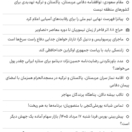
مقام سعودی: توافقنامه دفاعی عربستان، پاکستان و ترکیه تهدیدی برای
کشورهای منطقه نیست
پیاتزا فهرست نهایی تیم ملی را برای رقابت‌های آسیایی اعلام کرد
حراج ۸۸ اثر فاخر از زمان تیموریان تا دوره معاصر +تصاویر
ماجرای پرسپولیس و دنیل گرا؛ تارتار خواهان جدایی دفاع راست سرخ‌ها است
زلنسکی باید با ریاست جمهوری اوکراین خداحافظی کند
عدد باورنکردنی رضایت‌نامه حسین‌نژاد؛ دینامو برای ستاره ایرانی چقدر پول
می‌خواهد؟
اقامه نماز سران عربستان، پاکستان و ترکیه در مسجدالحرام همزمان با امضای
پیمان دفاعی
تالاب بیشه دالان، پناهگاه پرندگان مهاجر
تماس شبانه پورعلی‌گنجی با منصوریان؛ برنامه‌ها به هم ریخت!
پیش‌بینی بورس فردا شنبه ۱۷ مرداد ۱۴۰۵/ بازار سهام آماده یک جهش دیگر
است؟