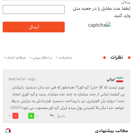
0
/
400
لطفا عدد مقابل را در جعبه متن
وارد کنید
ارسال
نظرات
منتشرشده: 1
در انتظار بررسی: 0
غیرقابل انتشار: 0
ایرانی
۱۶:۵۸ - ۱۴۰۴/۰۳/۲۱
مهم نیست که آقا جان! گره کور؟! همانطور که طی دو سال دستمزد بازیکنان
بی کیفیت ایرانی از چند میلیارد به چند صد میلیارد رسید و گره کوری ایجاد
نشد! دروازه بان الجزایری نیز با پرداخت دستمزد قراردادش به دیارش بدرقه
خواهد شد! مگر بالا کشیدن پول مردم ایران گره کور محسوب می شود؟!!!!!!!!
پاسخ
0
0
مطالب پیشنهادی