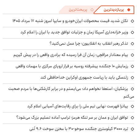
پربازدیدترین
پربحث‌ترین
تکان شدید قیمت محصولات ایران‌خودرو و سایپا امروز شنبه ۱۷ مرداد ۱۴۰۵
وزیر خزانه‌داری آمریکا زمان و جزئیات توافق جدید با ایران را اعلام کرد
تذکر رهبر انقلاب به انقلابیون؛ چرا عمل نمی‌کنید؟
پیام معنادار عراقچی: زمان آن فرا رسیده که برادری واقعی را در پیش گیریم
رزمایش ۱۰ جنگنده پیشرفته روسیه بر فراز اروپای مرکزی با مهمات واقعی
زلنسکی باید با ریاست جمهوری اوکراین خداحافظی کند
پزشکیان: استعفا نخواهم داد؛ می‌ایستم و در برابر کارشکنی‌ها با مردم صحبت
می‌کنم
پیاتزا فهرست نهایی تیم ملی را برای رقابت‌های آسیایی اعلام کرد
توافق ایران و عمان بر سر تنگه هرمز؛ ترامپ آماده تسلیم بزرگ می‌شود؟
بُرد ۳۰۰۰ کیلومتری جنگنده سوخو-۳۰ با مخزن سوخت ۹.۶ تُنی