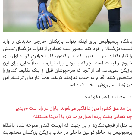
باشگاه پرسپولیس برای اینکه بتواند بازیکنان خارجی جدیدش را وارد
لیست بزرگسالان خود کند مجبور است تعدادی از نفرات بزرگسال تیمش
را کنار بگذارد. در این بین الکسیس گندوز، گلر الجزایری گزینه اول برای
خروج از لیست است، چراکه با بودن پیام نیازمند عملاً جایی برای این
بازیکن نمی‌ماند. اما از آنجا که سرخپوشان قبل از اینکه تکلیف گندوز را
مشخص کنند اقدام به جذب نیازمند کردند، عملاً کار برای ترانسفر این
دروازه‌بان ملی‌پوش سخت شده است.
این مطالب را هم بخوانید:
این مناطق کشور امروز غافلگیر می­‌شوند؛ باران در راه است +ویدیو
چه کسانی پشت پرده اصرار بر مذاکره با آمریکا هستند؟
به نقل از فرهیختگان؛ از این جهت که ایجنت گندوز متوجه شده باشگاه
پرسپولیس به خاطر قوانین داخلی در جذب بازیکن بزرگسال محدودیت