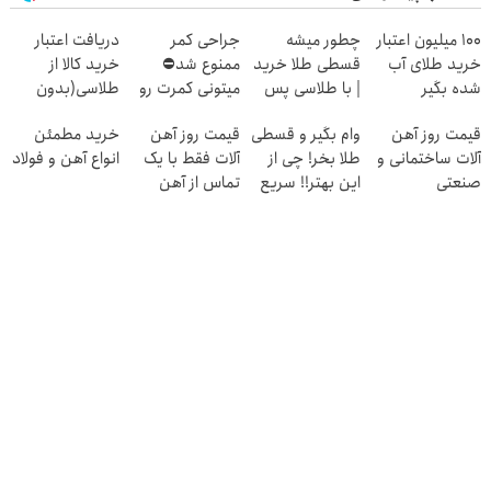
100 میلیون اعتبار
چطور میشه
جراحی کمر
دریافت اعتبار
خرید طلای آب
قسطی طلا خرید
ممنوع شد⛔
خرید کالا از
شده بگیر
| با طلاسی پس
میتونی کمرت رو
طلاسی(بدون
انداز کنید
در منزل درمان
ضامن، بدون
قیمت روز آهن
وام بگیر و قسطی
قیمت روز آهن
خرید مطمئن
کنی! 👈🏻
بهره)
آلات ساختمانی و
طلا بخر! چی از
آلات فقط با یک
انواع آهن و فولاد
پرسش‌نامه
صنعتی
این بهتر!! سریع
تماس از آهن
احراز کن
پرایس