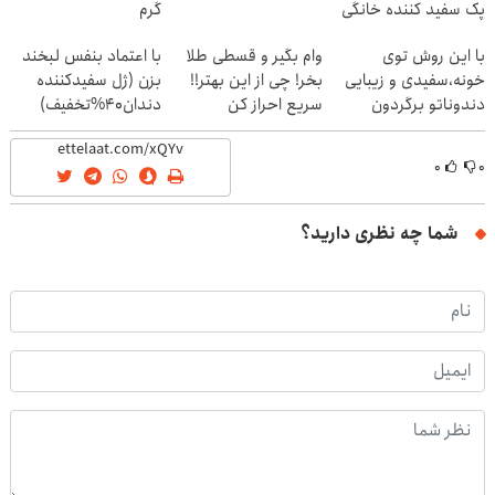
پک سفید کننده خانگی
گرم
با این روش توی
وام بگیر و قسطی طلا
با اعتماد بنفس لبخند
خونه،سفیدی و زیبایی
بخر! چی از این بهتر!!
بزن (ژل سفیدکننده
دندوناتو برگردون
سریع احراز کن
دندان40%تخفیف)
(40%off)
۰
۰
شما چه نظری دارید؟