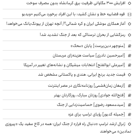
افزایش ۳۰۰ مگاواتی ظرفیت برق کرمانشاه بدون مصرف سوخت
قوه قضاییه خط و نشان کشید: با این افراد برخورد می‌کنیم +ویدیو
آغاز همکاری موشکی ایران و کره شمالی؟/ آنچه تهران از پیونگ‌یانگ می‌خواهد!
رمزگشایی از بحران ترسناکی که بعد از جنگ تشدید شد!
[منوچهر دین‌پرست] پایان «محک»
[امیرحسین نادری] سیاست هزینه‌زای عربستان
[امیرعلی ابوالفتح] انتخابات میشیگان و نشانه‌های تغییر در آمریکا
قیمت جدید برنج ایرانی، هندی و پاکستانی مشخص شد
[ارمغان زمان‌فشمی] روزنامه‌نگاری در عصر اینترنت
[فتح‌الله جوادی] روزتان مبارک، روزگارتان بهتر
[سیدمسعود رضوی] حساسیت‌زدایی از جنگ
[جمیله کدیور] رؤیای ترامپ برای غزه
ژنرال ارشد ترامپ «دنبال راه فرار» از جنگ ایران؛ همه در کاخ سفید یک «پیروزی
نمادین» می‌خواهند