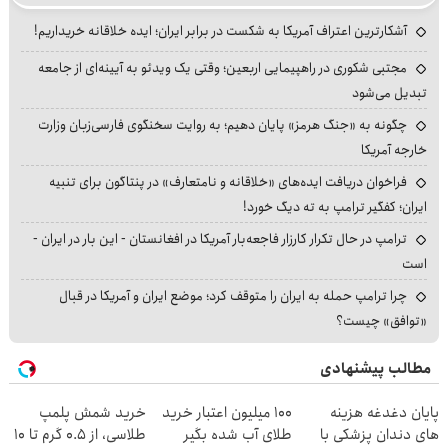
آشکارترین اعتراف آمریکا به شکست در برابر ایران؛ ایده خلاقانه خریداریم!
مجتبی شکوری در راهپیمایی اربعین؛ وقتی یک ویدئو به آیینه‌ای از جامعه
تبدیل می‌شود
چگونه به «جنگ هرمز» پایان دهیم؛ به روایت سخنگوی فارسی‌زبان وزارت
خارجه آمریکا
فراخوان دریافت ایده‌های «خلاقانه و نامتعارف» در پنتاگون برای تنبیه
ایران؛ کفگیر ترامپ به ته دیگ خورد!
ترامپ در حال تکرار کارزار فاجعه‌بار آمریکا در افغانستان - این بار در ایران -
است
چرا ترامپ حمله به ایران را متوقف کرد؛ موضع ایران و آمریکا در قبال
«توافق» چیست؟
مطالب پیشنهادی
پایان دغدغه هزینه
100 میلیون اعتبار خرید
خرید شمش پلمپ
های دندان پزشکی با
طلای آب شده بگیر
طلاسی، از ۰.۵ گرم تا ۱۰