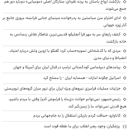
بازگشت ارواح باستان به پرده نقره‌ای؛ ستارگان اصلی «مومیایی» دوباره دور هم
جمع می‌شوند
ادای احترام سن سباستین به پدرخوانده سینمای جنایی فرانسه؛ مروری جامع بر
آثار ژوزه جووانی
کشف رازهای سر به مهر فرا آنجلیکو؛ قدیمی‌ترین شاهکار نقاش رنسانس به
خانه بازگشت
مردی که با گذشته‌اش تسویه‌حساب کرد؛ گفتگو با اروین ولش درباره اعتیاد،
انضباط و دنیای مدرن
پیامدهای دیپلماسی کودکستانی ترامپ در قبال ایران برای آمریکا و جهان
اسرائیل چگونه امارات - همسایه ایران - را مسلح کرد
جزئیات عملیات فرامرزی نیروهای ویژه ایران برای ترور سران گروه‌های تروریستی
رئیس‌جمهور: نمی‌توانم حوادث دی‌ماه را فراموش کنم/ وقتی با مردم باشیم،
هیچ قدرتی نمی‌تواند ما را زمین‌گیر کند
کاناوارو: حماقت کردم بازیکن استقلال را به جام‌جهانی بردم
پزشکیان: وجود رهبر انقلاب برای ما نقطه قوت است