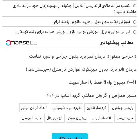
کسب درآمد دلاری از تدریس آنلاین | چگونه از مهارت زبان خود درآمد دلاری
داشته باشیم؟
آموزش نکات مهم قبل از خرید فالوور اینستاگرام
لی لی فومی و پازل آموزشی فومی؛ بازی آموزشی جذاب برای رشد کودکان
مطالب پیشنهادی
‼️جراحی ممنوع‼️ درمان کمر درد بدون جراحی و دوره نقاهت
درمان زانو درد، بدون هیچگونه عوارض در منزل (◂پرسش‌نامه)
❗❗200 میلیون وام❗❗ فقط با احراز هویت
مسیر همراهی و گزارش عملکرد گروه اسنپ در ۱۴۰۴
بازرسی جرثقیل
فرم ساز آنلاین
خرید مواد شیمیایی
امداد کرمان موتور
خرید یوسی
اقتصاد ایرانی
بهترین بروکر
ارز دیجیتال
بلیط اتوبوس
نسخه دسکتاپ