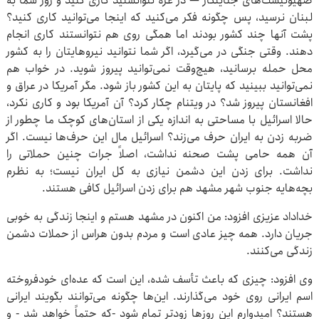
صهیونیست‌های جنایتکار — در غزه نتوانستید کاری کنید و زور شما به
لبنان نرسید، پس چگونه فکر می‌کنید که اینجا می‌توانید کاری کنید؟
پشت آنها چند کشور بودند اما همگی روی هم نتوانستند کاری انجام
دهند. وقتی جنگی در می‌گیرد، اگر شما نتوانید نیروهایتان را به کشور
محل حمله برسانید، هیچ‌وقت نمی‌توانید پیروز شوید. در خواب هم
نمی‌توانید ببینید که پایتان به این کشور باز شود. مگر آمریکا در عراق و
افغانستان پیروز شد؟ در ویتنام چکار کرد؟ آن آمریکا بود و کاری نکرد،
حالا اسرائیل با مساحتی به اندازه یکی از استان‌های کوچک ما چطور از
ضربه زدن به ایران حرف می‌زند؟ اسرائیل مال این حرف‌ها نیست. اگر
آن همه حامی پشت صحنه نداشت، اصلاً جرات چنین حملاتی را
نداشت. برای زدن این دشمن نیازی به کل ایران نیست؛ به نظرم
بچه‌هایه جنوب شهر مشهد هم برای زدن اسرائیل کافی هستند.
خداداد عزیزی افزود: من اکنون در مشهد هستم و اینجا زندگی به خوبی
جریان دارد. همه چیز عادی است و مردم بدون هراس از حملات دشمن
زندگی می‌کنند.
وی افزود: چیزی که باعث تأسف شده، این است که عده‌ای خودفروخته
اسم ایرانی روی خود می‌گذارند. این‌ها چگونه می‌توانند بگویند ایرانی
هستند؟ امیدوارم این روزها زودتر تمام شود -که حتماً خواهد شد - و