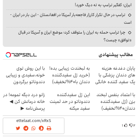
ایران؛ کفگیر ترامپ به ته دیگ خورد!
ترامپ در حال تکرار کارزار فاجعه‌بار آمریکا در افغانستان - این بار در ایران -
است
چرا ترامپ حمله به ایران را متوقف کرد؛ موضع ایران و آمریکا در قبال
«توافق» چیست؟
مطالب پیشنهادی
پایان دغدغه هزینه
به لبخندت زیبایی بده!
با این روش توی
های دندان پزشکی با
(خرید ژل سفیدکننده
خونه،سفیدی و زیبایی
پک سفید کننده خانگی
دندان با40%تخفیف)
دندوناتو برگردون
(40%off)
با اعتماد بنفس لبخند
این ژل سفیدکننده
زانو درد دیگه تمومه! در
بزن (ژل سفیدکننده
دندوناتو در حد لمینت
خانه درمانش کن ◀
دندان40%تخفیف)
سفید میکنه
پرسش‌نامه ▶
(40%تخفیف)
۱
۲