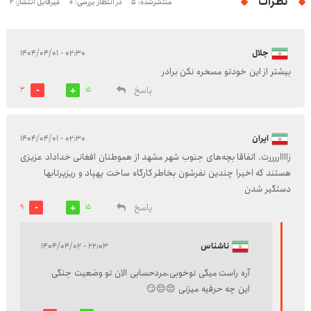
نظرات
منتشرشده: 5
در انتظار بررسی: 0
غیرقابل انتشار: 2
جلال
۰۲:۳۰ - ۱۴۰۴/۰۴/۰۱
بیشتر از این خودتو مسخره نکن برادر
پاسخ
3
15
ایران
۰۲:۳۰ - ۱۴۰۴/۰۴/۰۱
زااااررررت. اتفاقا بچه‌های جنوب شهر مشهد از هموطنان افغانی خداداد عزیزی
هستند که اخیرا چندین نفرشون بخاطر کارگاه ساخت پهپاد و ریزپرتابها
دستگیر شدن
پاسخ
9
15
ناشناس
۲۲:۰۳ - ۱۴۰۴/۰۴/۰۲
آره راست میگی توخوبی،مردحسابی الان تو وضعیت جنگی
این چه حرفیه میزنی 😔😔😏