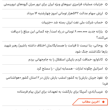
جزئیات عملیات فرامرزی نیروهای ویژه ایران برای ترور سران گروه‌های تروریستی
ارزش سهام عدالت ۵۳۲هزار تومانی امروز چهارشنبه ۱۴ مرداد
حساب‌ شرکت ملی نفت ایران بسته شد +جزییات
یارانه جدید ۶.۰۰۰.۰۰۰ تومانی در راه است/ چه کسانی این مبلغ را دریافت
می‌کنند؟
روحانی: بنا نیست تا قیامت با همسایگانمان اختلاف داشته باشیم/ رهبر شهید
بارها نگذاشتند جنگ شود
کاناوارو: حماقت کردم بازیکن استقلال را به جام‌جهانی بردم
اسرائیل چگونه امارات - همسایه ایران - را مسلح کرد
نفوذ جریان بارش‌زا به کشور؛ امشب بارش باران در ۲ استان کشور +هواشناسی
فردا
غریب‌آبادی: آمریکا برای بازگشت به تعهدات برای ایران پیام فرستاده
آخرین مطالب