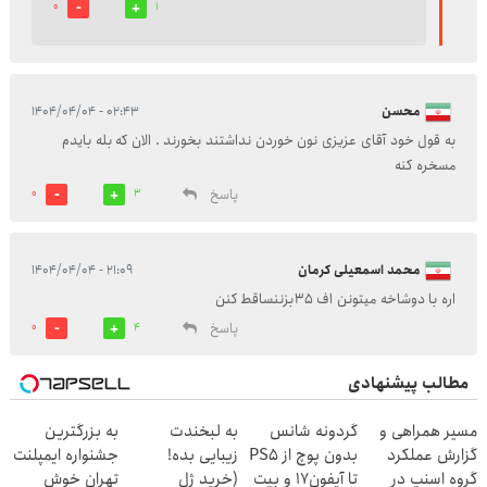
0
1
محسن
۰۲:۴۳ - ۱۴۰۴/۰۴/۰۴
به قول خود آقای عزیزی نون خوردن نداشتند بخورند . الان که بله بایدم
مسخره کنه
پاسخ
0
3
محمد اسمعیلی کرمان
۲۱:۰۹ - ۱۴۰۴/۰۴/۰۴
اره با دوشاخه میتونن اف 35بزننساقط کنن
پاسخ
0
4
مطالب پیشنهادی
مسیر همراهی و
گردونه شانس
به لبخندت
به بزرگترین
گزارش عملکرد
بدون پوچ از PS5
زیبایی بده!
جشنواره ایمپلنت
گروه اسنپ در
تا آیفون17 و بیت
(خرید ژل
تهران خوش