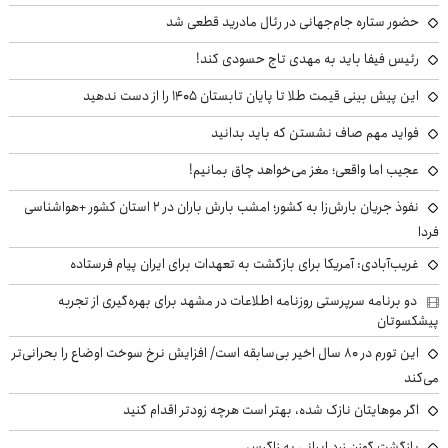
حضور ستاره جام‌جهانی در رئال مادرید قطعی شد
رئیس فیفا باید به مهدی تاج حسودی کند!
این پیش بینی قیمت طلا تا پایان تابستان ۱۴۰۵ را از دست ندهید
فواید مهم صاف نشستن که باید بدانید
عجیب اما واقعی؛ مغز می‌خواهد چاق بمانیم!
نفوذ جریان بارش‌زا به کشور؛ امشب بارش باران در ۲ استان کشور +هواشناسی
فردا
غریب‌آبادی: آمریکا برای بازگشت به تعهدات برای ایران پیام فرستاده
دو برنامه سرپرستی روزنامه اطلاعات در مشهد برای بهره‌گیری از تجربه
پیشکسوتان
این تورم در ۸۰ سال اخیر بی‌سابقه است/ افزایش نرخ سوخت اوضاع را بحرانی‌تر
می‌کند
اگر موهایتان نازک شده، بهتر است هرچه زودتر اقدام کنید
بازگشت گوزن زرد ایرانی به زاگرس