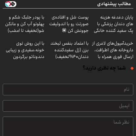
مطالب پیشنهادی
پایان دغدغه هزینه
پوست شل و افتاده‌ی
با پودر جلبک شکم و
های دندان پزشکی با
صورتت رو با اندولیفت
پهلوتو آب کن و مانکن
پک سفید کننده خانگی
جوونش کن 💟
شو(تخفیف تا امشب)
خریدآمپول‌های لاغری از
با اعتماد بنفس لبخند
با این روش توی
داروخانه های اطرافت،
بزن (ژل سفیدکننده
خونه،سفیدی و زیبایی
ارسال فوری همراه با
دندان40%تخفیف)
دندوناتو برگردون
پک یخ!
(40%off)
شما چه نظری دارید؟