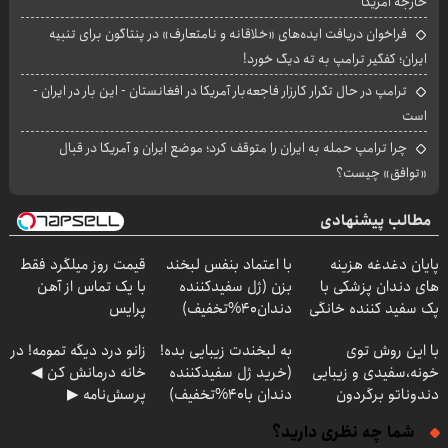
خارجه آمریکا
فراخوان دریافت ایده‌های «خلاقانه و نامتعارف» در پنتاگون برای تنبیه
ایران؛ کفگیر ترامپ به ته دیگ خورد!
ترامپ در حال تکرار کارزار فاجعه‌بار آمریکا در افغانستان - این بار در ایران -
است
چرا ترامپ حمله به ایران را متوقف کرد؛ موضع ایران و آمریکا در قبال
«توافق» چیست؟
مطالب پیشنهادی
پایان دغدغه هزینه
با اعتماد بنفس لبخند
قیمت روز میلگرد فقط
های دندان پزشکی با
بزن (ژل سفیدکننده
با یک تماس از آهن
پک سفید کننده خانگی
دندان40%تخفیف)
پرایس
با این روش توی
به لبخندت زیبایی بده!
زانو درد دیگه تمومه! در
خونه،سفیدی و زیبایی
(خرید ژل سفیدکننده
خانه درمانش کن ◀
دندوناتو برگردون
دندان با40%تخفیف)
پرسش‌نامه ▶
(40%off)
شما چه نظری دارید؟