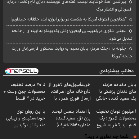
پیر شدن اصلاً خوشایند نیست؛ گفته‌های نویسنده «بازی تاج‌وتخت» درباره
افسردگی و انتظار مرگ
آشکارترین اعتراف آمریکا به شکست در برابر ایران؛ ایده خلاقانه خریداریم!
مجتبی شکوری در راهپیمایی اربعین؛ وقتی یک ویدئو به آیینه‌ای از جامعه
تبدیل می‌شود
چگونه به «جنگ هرمز» پایان دهیم؛ به روایت سخنگوی فارسی‌زبان وزارت
خارجه آمریکا
مطالب پیشنهادی
پایان دغدغه هزینه
خریدآمپول‌های لاغری از
تا 70 درصد تخفیف
های دندان پزشکی با
داروخانه های اطرافت،
محصولات جین وست +
پک سفید کننده خانگی
ارسال فوری همراه با
خرید در 4 قسط
پک یخ!
۱ میلیون تومان تخفیف
با اعتماد بنفس لبخند
با این روش توی
محصولات لاغری؛ یک
بزن (ژل سفیدکننده
خونه،سفیدی و زیبایی
قدم نزدیک‌تر به شروع
دندان40%تخفیف)
دندوناتو برگردون
کاهش وزن
(40%off)
شما چه نظری دارید؟