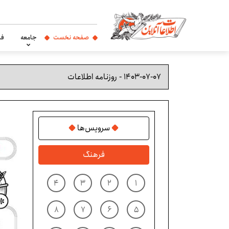
صفحه نخست
جامعه
فر
سرویس‌ها
فرهنگ
۴
۳
۲
۱
۸
۷
۶
۵