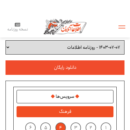
نسخه روزنامه
دانلود رایگان
سرویس‌ها
فرهنگ
۶
۵
۴
۳
۲
۱