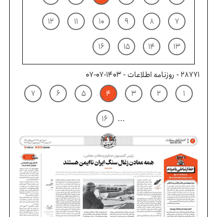
۱۲
۱۱
۱۰
۹
۸
۷
۱۶
۱۵
۱۴
۱۳
28771 - روزنامه اطلاعات - ۱۴۰۳-۰۷-۰۷
۷
۶
۵
۴
۳
۲
۱
۱۶
...