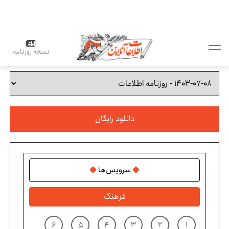
نسخه روزنامه
دانلود رایگان
سرویس‌ها
فرهنگ
۶
۵
۴
۳
۲
۱