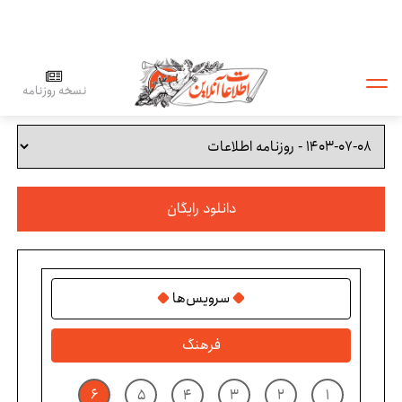
نسخه روزنامه
دانلود رایگان
سرویس‌ها
فرهنگ
۶
۵
۴
۳
۲
۱