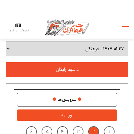
نسخه روزنامه
دانلود رایگان
سرویس‌ها
روزنامه
۶
۵
۴
۳
۲
۱