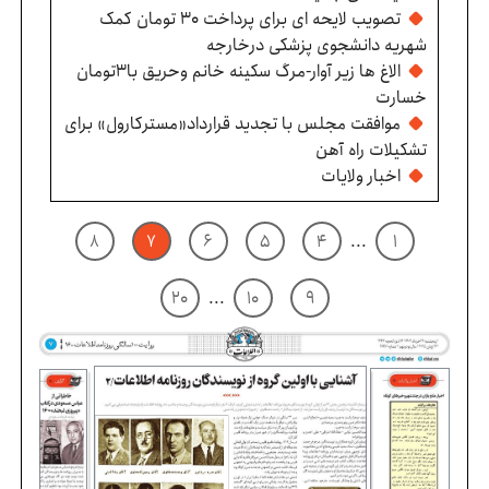
تصویب لایحه ای برای پرداخت ۳۰ تومان کمک
شهریه دانشجوی پزشکی درخارجه
الاغ ها زیر آوار-مرگ سکینه خانم وحریق با۳تومان
خسارت
موافقت مجلس با تجدید قرارداد«مسترکارول» برای
تشکیلات راه آهن
اخبار ولایات
۸
۷
۶
۵
۴
...
۱
۲۰
...
۱۰
۹