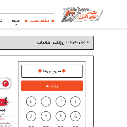
صفحه نخست
جامعه
فر
سرویس‌ها
روزنامه
۴
۳
۲
۱
۸
۷
۶
۵