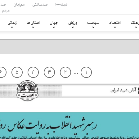
شبکه۱۰۰
صدسالگی
هم‌زبان
صدا
مردم
هنگ
اقتصاد
سیاست
ورزش
جهان
استان‌ها
زندگی
۶
۵
۴
۳
۲
...
۱