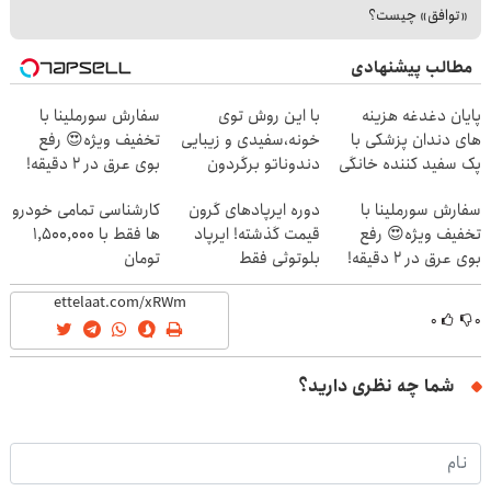
«توافق» چیست؟
مطالب پیشنهادی
پایان دغدغه هزینه
با این روش توی
سفارش سورملینا با
های دندان پزشکی با
خونه،سفیدی و زیبایی
تخفیف ویژه😍 رفع
پک سفید کننده خانگی
دندوناتو برگردون
بوی عرق در 2 دقیقه!
🔥
(40%off)
سفارش سورملینا با
دوره ایرپاد‌های گرون
کارشناسی تمامی خودرو
تخفیف ویژه😍 رفع
قیمت گذشته! ایرپاد
ها فقط با 1,500,000
بوی عرق در 2 دقیقه!
بلوتوثی فقط
تومان
🔥
1,399,000 تومان
۰
۰
شما چه نظری دارید؟