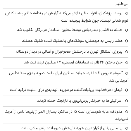
می‌طلبم
یوسف پزشکیان: افراد عاقل تلاش می‌کنند آرامش در منطقه حاکم باشد؛ کنترل
تورم شدنی نیست، چون شرایط پیچیده است
حمله به قشم و بندرعباس توسط معاون استاندار هرمزگان تکذیب شد
هشدار یمن به عربستان: موشک‌های بالستیک آماده شلیک هستند
پیروزی استقلال تهران با درخشش سحرخیزان و آسانی در دیدار دوستانه
جان باختن ۲۴ زائر در تصادفات اربعینی؛ ۶۷ میلیون تردد ثبت شد
آسوشیتدپرس افشا کرد: حملات سنگین ایران باعث ضربه مغزی ۷۰۰ نظامی
آمریکایی شد
فیدان: هر فعالیت بی‌ثبات‌کننده در سوریه، تهدیدی برای امنیت ترکیه است
اسرائیلی‌ها به خبرنگار پرس‌تی‌وی با نارنجک حمله کردند
مدودف: مایه شرمساری است که در سالگرد بمباران اتمی ژاپنی‌ها نامی از آمریکا
نمی‌برند
رونمایی رئال از گران‌ترین خرید تاریخش؛ دیومانده راهی مادرید شد