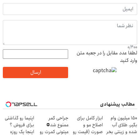
0
/
400
لطفا عدد مقابل را در جعبه متن
وارد کنید
ارسال
مطالب پیشنهادی
150 میلیون وام
ابزار کامل برای
جراحی کمر
اپتیما رو گذاشتی
بگیر، طلای آب
اصلاح مو و
ممنوع شد⛔
برای فروش ؟
شده و زینتی بخر
صورت (قیمت رو
میتونی کمرت رو
اینجا یک روزه
ببینی باور
در منزل درمان
بفروش