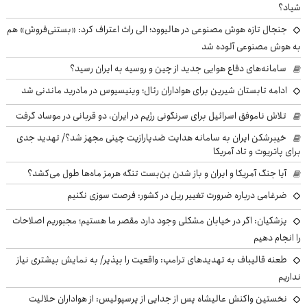
شیاد؟
جنجال تازه هوش مصنوعی در هالیوود؛ الی راث اعتراف کرد: «بستنی‌فروش» هم
به هوش مصنوعی آلوده شد
سامانه‌های دفاع هوایی جدید از چین و روسیه به ایران رسید؟
ادامه تابستان شیرین برای هواداران رئال؛ وینیسیوس در مادرید ماندنی شد
تلاش ناموفق اسرائیل برای سرنگونی رژیم در ایران، دو قربانی در موساد گرفت
خیبرشکن ایران به سامانه هدایت ضدپارازیت چینی مجهز شد؟/ تهدید جدی
برای پاتریوت و تاد آمریکا
آیا جنگ آمریکا و ایران و باز شدن بن‌بست تنگه هرمز ماه‌ها طول می‌کشد؟
ضرغامی درباره ضرورت تغییر ریل در کشور: فرصت سوزی نکنیم
پزشکیان: اگر در خیابان مشکلی وجود دارد مقصر ما هستیم؛ مجبوریم اصلاحات
را انجام دهیم
طعنه قالیباف به تهدیدهای ترامپ: واقعیت را بپذیر/ به نمایش بیشتری نیاز
نداریم
نخستین واکنش عالیشاه پس از جدایی از پرسپولیس: از هواداران حلالیت