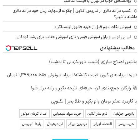
روانشناس خوب در تهران با قیمت مناسب
کسب درآمد دلاری از تدریس آنلاین | چگونه از مهارت زبان خود درآمد دلاری
داشته باشیم؟
آموزش نکات مهم قبل از خرید فالوور اینستاگرام
لی لی فومی و پازل آموزشی فومی؛ بازی آموزشی جذاب برای رشد کودکان
مطالب پیشنهادی
ماشین اصلاح شارژی (قیمت باورنکردنی تا امشب)
دوره ایرپاد‌های گرون قیمت گذشته! ایرپاد بلوتوثی فقط 1,399,000 تومان
🚀 رایگان جمع‌بندی کن، حرفه‌ای نتیجه بگیر و رتبه برتر شو!
با کارمزد صفر تومان وام بگیر و طلا بخر | تکنوپی
بازرسی جرثقیل
فرم ساز آنلاین
خرید مواد شیمیایی
امداد کرمان موتور
خرید یوسی
اقتصاد ایرانی
بهترین بروکر
ارز دیجیتال
بلیط اتوبوس