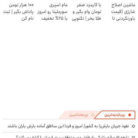
ماشین اصلاح
با کارمزد صفر
مام اسپری
100 هزار تومن
نمیکنی!)
کنی! 👈🏻
شارژی (قیمت
تومان وام بگیر و
سورملینا رو امروز
پاداش بگیر | ثبت
پرسش‌نامه
باورنکردنی تا
طلا بخر | تکنوپی
با ۲۵٪ تخفیف
نام کن
امشب)
بخر🔥
پربازدیدترین
پربحث‌ترین
نفوذ جریان بارش‌زا به کشور/ امروز و فردا این مناطق آماده بارش باران باشند
نابغه ۱۵ ساله بلژیکی راز طول عمر و توقف پیری انسان را کشف می‌کند؟