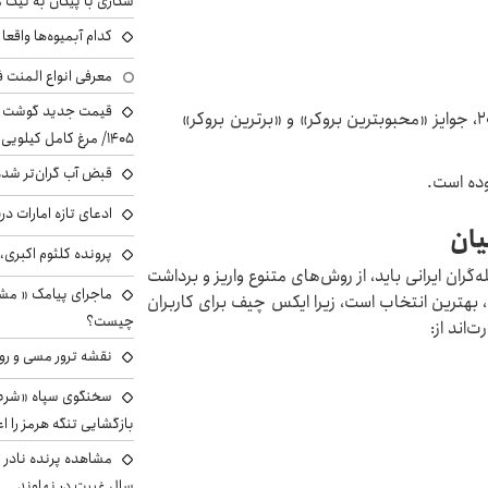
شکاری با پیکان به لیگ م
کدام آبمیوه‌ها واقع
معرفی انواع المنت ف
ایکس چیف در اکسپو BrokersView ابوظبی ۲۰۲۴، جوایز «محبوبترین بروکر» و «برترین بروکر»
۱۴۰۵/ مرغ کامل کیلویی چند شد؟ +جدول
قبض آب گران‌تر شده
ادعای تازه امارات در
یان
پرونده کلثوم اکبری،
ه‌گران ایرانی باید، از روش‌های متنوع واریز و برداشت
ماجرای پیامک « م
، بهترین انتخاب است، زیرا ایکس چیف برای کاربران
چیست؟
‌اند از:
نقشه ترور مسی و رون
سخنگوی سپاه «شرط 
بازگشایی تنگه هرمز را اع
سال غیبت در نهاوند