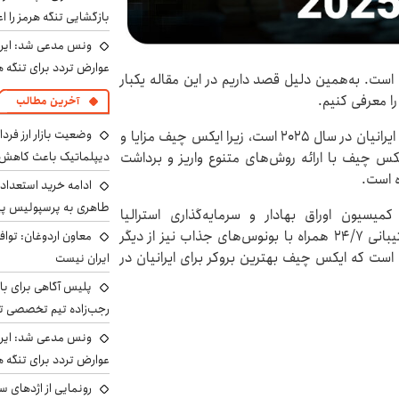
بازگشایی تنگه هرمز را اع
ونس مدعی شد: ایران 
عوارض تردد برای تنگه ه
 است. به‌همین دلیل قصد داریم در این مقاله یکبار
ا معرفی کنیم.
آخرین مطالب
یکی از بهترین بروکرها برای ایرانیان در سال ۲۰۲۵ است، زیرا ایکس چیف مزایا و
دیپلماتیک باعث کاهش 
 ایکس چیف با ارائه روش‌های متنوع واریز و برداشت
ه است.
ادامه خرید استعداد
طاهری به پرسپولیس 
یسیون اوراق بهادار و سرمایه‌گذاری استرالیا
تضمین‌کننده امنیت سرمایه کاربران است. پشتیبانی ۲۴/۷ همراه با بونوس‌های جذاب نیز از دیگر
معاون اردوغان: تواف
ت که ایکس چیف بهترین بروکر برای ایرانیان در
ایران نیست
پلیس آگاهی برای ب
رجب‌زاده تیم تخصصی ت
ونس مدعی شد: ایران 
عوارض تردد برای تنگه ه
رونمایی از اژدهای 