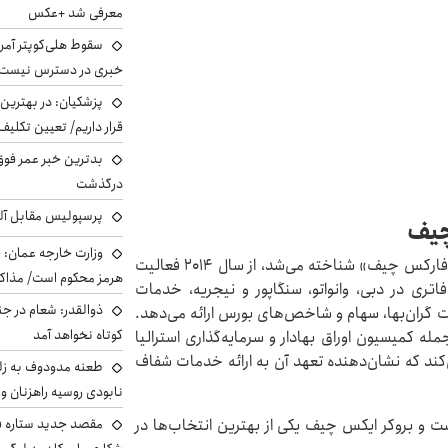
معرفی شد +عکس
سقوط هلی‌کوپتر آمر
خبری در دسترس نیست
پزشکیان‌: در بهترین
قرار داریم/ تعیین تکل
بدترین خبر عمر فوق‌
درگذشت
پرسپولیس مقابل آل
چیف
وزارت خارجه عمان: ح
بروکر ایکس چیف (xChief Broker)، که پیش‌تر با نام «فارکس چیف» شناخته می‌شد، از سال ۲۰۱۴ فعالیت
هرمز محکوم است/ مذاکر
فاتری در دبی، وانواتو، سنگاپور و نیجریه، خدمات
ذوالقدر: شعام در جن
ت گران‌بها، سهام و شاخص‌های بورس ارائه می‌دهد.
کوتاه نخواهد آمد
ه کمیسیون اوراق بهادار و سرمایه‌گذاری استرالیا
ند که نشان‌دهنده تعهد آن به ارائه خدمات شفاف
طعنه مدودوف به زلن
نابودی روسیه راهزنان و ق
مقصد جدید ستاره 
است و بروکر ایکس چیف یکی از بهترین انتخاب‌ها در