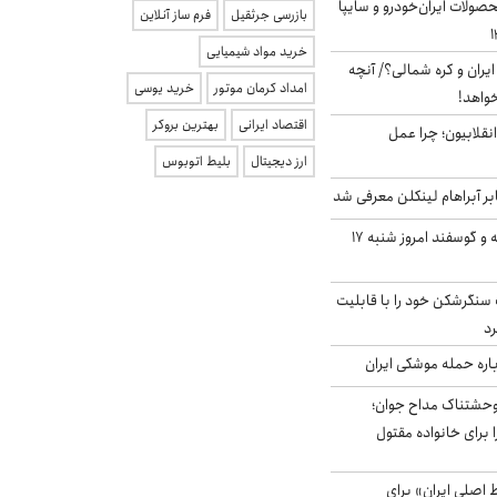
ولات ایران‌خودرو و سایپا
بازرسی جرثقیل
فرم ساز آنلاین
خرید مواد شیمیایی
یران و کره شمالی؟/ آنچه
امداد کرمان موتور
خرید یوسی
خواهد!
اقتصاد ایرانی
بهترین بروکر
انقلابیون؛ چرا عمل
ارز دیجیتال
بلیط اتوبوس
بر آبراهام لینکلن معرفی شد
قیمت گوشت گوساله و گوسفند امروز شنبه ۱۷
نگرشکن خود را با قابلیت
رد
باره حمله موشکی ایران
وحشتناک مداح جوان؛
 برای خانواده مقتول
اصلی ایران» برای