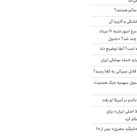
ی‌آید
ا سالم هستند؟
شنگی و کاربرد آن
قیمت جدید گوشت مرغ امروز شنبه ۱۷ مرداد
 است؟ آبفا توضیح داد
باره حمله موشکی ایران
 قاتل سریالی به کجا رسید؟
شمول سهمیه جنگ هستید»
الدو در آمریکا لو رفت
اصلی ایران» برای
لام کرد
مشاهده پرنده نادر «شبگرد مصری» پس از ۶۰