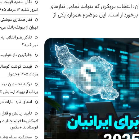
تکان شدید قیمت محص
 انتخاب بروکری که بتواند تمامی نیازهای
امروز شنبه ۱۷ مرداد ۱۴۰۵
یی برخوردار است. این موضوع همواره یکی از
آغاز همکاری موشکی ا
تهران از پیونگ‌یانگ می‌
تذکر رهبر انقلاب به 
نمی‌کنید؟
جایگزین ناو هواپیما
مرداد ۱۴۰۵ +جدول
ترکیه نخستین بمب س
پرتاب از پهپاد آزمایش ک
ادعای تازه امارات در
تأیید ربایش و قتل 
آدمکش‌ها فیلم جنایت را
فرستادند +عکس
سخنگوی سپاه «شرط 