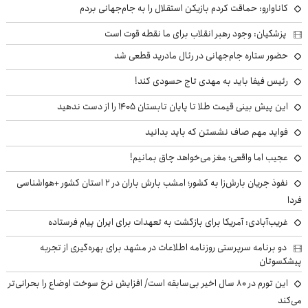
کاناوارو: حماقت کردم بازیکن استقلال را به جام‌جهانی بردم
پزشکیان: وجود رهبر انقلاب برای ما نقطه قوت است
حضور ستاره جام‌جهانی در رئال مادرید قطعی شد
رئیس فیفا باید به مهدی تاج حسودی کند!
این پیش بینی قیمت طلا تا پایان تابستان ۱۴۰۵ را از دست ندهید
فواید مهم صاف نشستن که باید بدانید
عجیب اما واقعی؛ مغز می‌خواهد چاق بمانیم!
نفوذ جریان بارش‌زا به کشور؛ امشب بارش باران در ۲ استان کشور +هواشناسی
فردا
غریب‌آبادی: آمریکا برای بازگشت به تعهدات برای ایران پیام فرستاده
دو برنامه سرپرستی روزنامه اطلاعات در مشهد برای بهره‌گیری از تجربه
پیشکسوتان
این تورم در ۸۰ سال اخیر بی‌سابقه است/ افزایش نرخ سوخت اوضاع را بحرانی‌تر
می‌کند