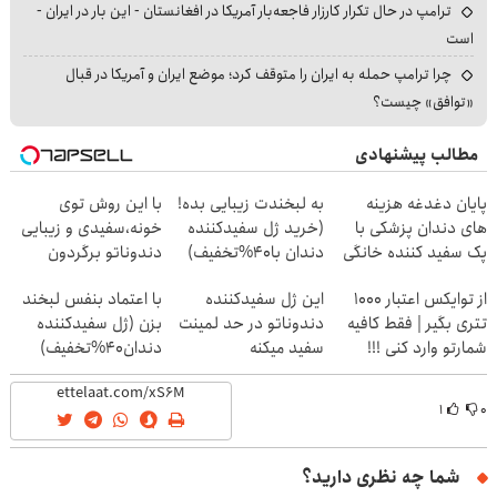
ترامپ در حال تکرار کارزار فاجعه‌بار آمریکا در افغانستان - این بار در ایران -
است
چرا ترامپ حمله به ایران را متوقف کرد؛ موضع ایران و آمریکا در قبال
«توافق» چیست؟
مطالب پیشنهادی
پایان دغدغه هزینه
به لبخندت زیبایی بده!
با این روش توی
های دندان پزشکی با
(خرید ژل سفیدکننده
خونه،سفیدی و زیبایی
پک سفید کننده خانگی
دندان با40%تخفیف)
دندوناتو برگردون
(40%off)
از توایکس اعتبار ۱۰۰۰
این ژل سفیدکننده
با اعتماد بنفس لبخند
تتری بگیر | فقط کافیه
دندوناتو در حد لمینت
بزن (ژل سفیدکننده
شمارتو وارد کنی !!!
سفید میکنه
دندان40%تخفیف)
(40%تخفیف)
۱
۰
شما چه نظری دارید؟