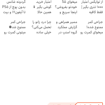
از توایکس اعتبار
میخوای S5
اعتبار خرید
گردونه شانس
۱۰۰۰ تتری بگیر |
خودتو بفروشی؟
گوشی بگیر 📱
بدون پوچ از PS5
فقط کافیه
اینجا سریع و
همین حالا
تا آیفون17 و بیت
شمارتو وارد کنی
منصفانه تر
درخواست اعتبار
کوین 🔥
جراحی کمر
مسیر همراهی و
چرا درد زانو را
جراحی کمر
!!!
بفروش
بده 🎯
ممنوع شده!
گزارش عملکرد
تحمل می‌کنی؟
ممنوع شد⛔
میخوای کمرت رو
گروه اسنپ در
خیلی ساده
میتونی کمرت رو
در منزل درمان
۱۴۰۴
درمنزل درمانش
در منزل درمان
کنی؟
کن
کنی! 👈🏻
((پرسش‌نامه))
پرسش‌نامه