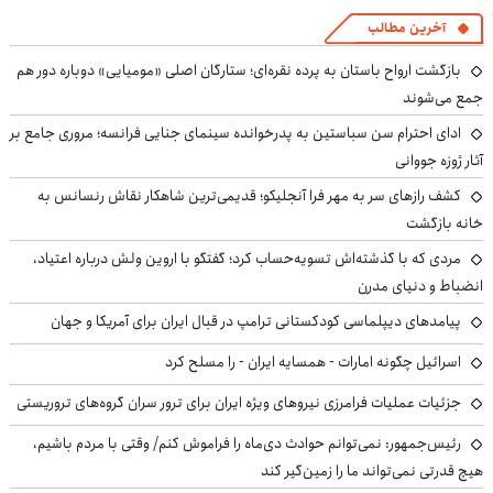
آخرین مطالب
بازگشت ارواح باستان به پرده نقره‌ای؛ ستارگان اصلی «مومیایی» دوباره دور هم
جمع می‌شوند
ادای احترام سن سباستین به پدرخوانده سینمای جنایی فرانسه؛ مروری جامع بر
آثار ژوزه جووانی
کشف رازهای سر به مهر فرا آنجلیکو؛ قدیمی‌ترین شاهکار نقاش رنسانس به
خانه بازگشت
مردی که با گذشته‌اش تسویه‌حساب کرد؛ گفتگو با اروین ولش درباره اعتیاد،
انضباط و دنیای مدرن
پیامدهای دیپلماسی کودکستانی ترامپ در قبال ایران برای آمریکا و جهان
اسرائیل چگونه امارات - همسایه ایران - را مسلح کرد
جزئیات عملیات فرامرزی نیروهای ویژه ایران برای ترور سران گروه‌های تروریستی
رئیس‌جمهور: نمی‌توانم حوادث دی‌ماه را فراموش کنم/ وقتی با مردم باشیم،
هیچ قدرتی نمی‌تواند ما را زمین‌گیر کند