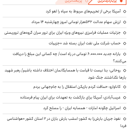
پربازدیدترین
پربحث‌ترین
آمریکا برخی از تحریم‌های مربوط به سپاه را لغو کرد
ارزش سهام عدالت ۵۳۲هزار تومانی امروز چهارشنبه ۱۴ مرداد
جزئیات عملیات فرامرزی نیروهای ویژه ایران برای ترور سران گروه‌های تروریستی
حساب‌ شرکت ملی نفت ایران بسته شد +جزییات
یارانه جدید ۶.۰۰۰.۰۰۰ تومانی در راه است/ چه کسانی این مبلغ را دریافت
می‌کنند؟
روحانی: بنا نیست تا قیامت با همسایگانمان اختلاف داشته باشیم/ رهبر شهید
بارها نگذاشتند جنگ شود
کاناوارو: حماقت کردم بازیکن استقلال را به جام‌جهانی بردم
غریب‌آبادی: آمریکا برای بازگشت به تعهدات برای ایران پیام فرستاده
اسرائیل چگونه امارات - همسایه ایران - را مسلح کرد
نفوذ جریان بارش‌زا به کشور؛ امشب بارش باران در ۲ استان کشور +هواشناسی
فردا