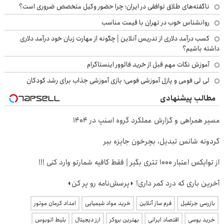
ناگفته‌های طلاق توافقی در ایران؛ چرا حضور وکیل متخصص ضروری است؟
روانشناس خوب در تهران با قیمت مناسب
کسب درآمد دلاری از تدریس آنلاین | چگونه از مهارت زبان خود درآمد دلاری
داشته باشیم؟
آموزش نکات مهم قبل از خرید فالوور اینستاگرام
لی لی فومی و پازل آموزشی فومی؛ بازی آموزشی جذاب برای رشد کودکان
مطالب پیشنهادی
مسیر همراهی و گزارش عملکرد گروه اسنپ در ۱۴۰۴
گردونه شانس تبدیل، بچرخون جایزه ببر
از توایکس اعتبار ۱۰۰۰ تتری بگیر | فقط کافیه شمارتو وارد کنی !!!
آخرین باری که درد کمر داری! ◗پرسش‌نامه رو پر کن◖
بازرسی جرثقیل
فرم ساز آنلاین
خرید مواد شیمیایی
امداد کرمان موتور
خرید یوسی
اقتصاد ایرانی
بهترین بروکر
ارز دیجیتال
بلیط اتوبوس