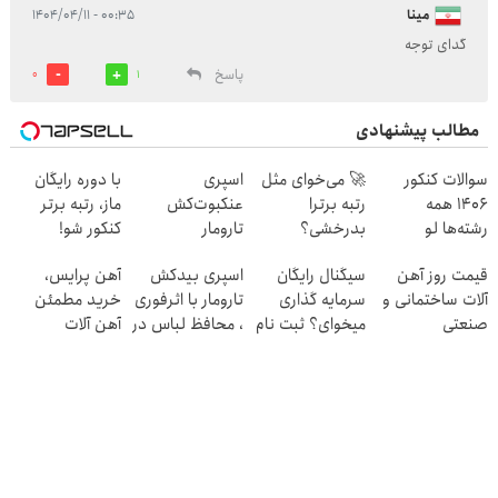
مینا
۰۰:۳۵ - ۱۴۰۴/۰۴/۱۱
گدای توجه
پاسخ
0
1
مطالب پیشنهادی
سوالات کنکور
🚀 می‌خوای مثل
اسپری
با دوره رایگان
1406 همه
رتبه برترا
عنکبوت‌‌کش
ماز، رتبه برتر
رشته‌ها لو
بدرخشی؟
تارومار
کنکور شو!
رفت!!!!!
جمع‌بندی
ازبین‌برنده انواع
قیمت روز آهن
سیگنال رایگان
اسپری بیدکش
آهن پرایس،
تابستون فقط در
عنکبوت
آلات ساختمانی و
سرمایه گذاری
تارومار با اثرفوری
خرید مطمئن
یک هفته 📚
صنعتی
میخوای؟ ثبت نام
، محافظ لباس در
آهن آلات
کن
مقابل بید