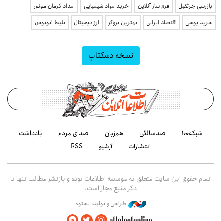
بازرسی جرثقیل
فرم ساز آنلاین
خرید مواد شیمیایی
امداد کرمان موتور
خرید یوسی
اقتصاد ایرانی
بهترین بروکر
ارز دیجیتال
بلیط اتوبوس
نسخه دسکتاپ
شبکه۱۰۰
صدسالگی
هم‌زبان
صدای مردم
یادداشت
انتشارات
آرشیو
RSS
تمام حقوق این سایت متعلق به موسسه اطلاعات بوده و بازنشر مطالب تنها با
ذکر منبع مجاز است.
طراحی و تولید: نستوه