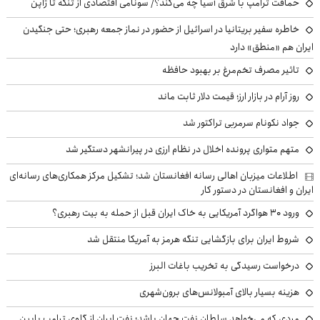
حماقت ترامپ با شرق آسیا چه می‌کند؟/ سونامی اقتصادی از تنگه تا ژاپن
خاطره سفیر بریتانیا در اسرائیل از حضور در نماز جمعه رهبری؛ حتی جنگیدن
ایران هم «منطق» دارد
تاثیر مصرف تخم‌مرغ بر بهبود حافظه
روز آرام در بازار ارز؛ قیمت دلار ثابت ماند
جواد نکونام سرمربی تراکتور شد
متهم متواری پرونده اخلال در نظام ارزی در پیرانشهر دستگیر شد
اطلاعات میزبان اهالی رسانه افغانستان شد؛ تشکیل مرکز همکاری‌های رسانه‌ای
ایران و افغانستان در دستور کار
ورود ۳۰ هواگرد آمریکایی به خاک ایران قبل از حمله به بیت رهبری؟
شروط ایران برای بازگشایی تنگه هرمز به آمریکا منتقل شد
درخواست رسیدگی به تخریب باغات البرز
هزینه بسیار بالای آمبولانس‌های برون‌شهری
مردی که می‌خواهد سلطان نفت جهان باشد؛ نفت ایران از گلوی ترامپ پایین