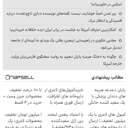
اسلامی در خاورمیانه!
پیر شدن اصلاً خوشایند نیست؛ گفته‌های نویسنده «بازی تاج‌وتخت» درباره
افسردگی و انتظار مرگ
آشکارترین اعتراف آمریکا به شکست در برابر ایران؛ ایده خلاقانه خریداریم!
مجتبی شکوری در راهپیمایی اربعین؛ وقتی یک ویدئو به آیینه‌ای از جامعه
تبدیل می‌شود
چگونه به «جنگ هرمز» پایان دهیم؛ به روایت سخنگوی فارسی‌زبان وزارت
خارجه آمریکا
مطالب پیشنهادی
پایان دغدغه هزینه
خریدآمپول‌های لاغری از
تا 70 درصد تخفیف
های دندان پزشکی با
داروخانه های اطرافت،
محصولات جین وست +
پک سفید کننده خانگی
ارسال فوری همراه با
خرید در 4 قسط
پک یخ!
آمپول های لاغری با یک
با اعتماد بنفس لبخند
۱ میلیون تومان تخفیف
میلیون تخفیف | ارسال
بزن (ژل سفیدکننده
محصولات لاغری؛ یک
از داروخانه های معتبر
دندان40%تخفیف)
قدم نزدیک‌تر به شروع