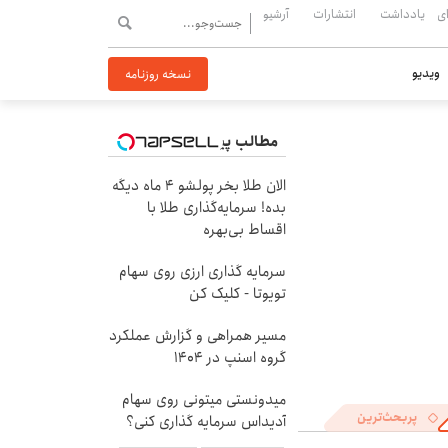
ی
یادداشت
انتشارات
آرشیو
ویدیو
نسخه روزنامه
مطالب پیشنهادی
الان طلا بخر پولشو 4 ماه دیگه
بده! سرمایه‌گذاری طلا با
اقساط بی‌بهره
سرمایه گذاری ارزی روی سهام
تویوتا - کلیک کن
مسیر همراهی و گزارش عملکرد
گروه اسنپ در ۱۴۰۴
میدونستی میتونی روی سهام
پربحث‌ترین
آدیداس سرمایه گذاری کنی؟