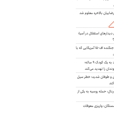
اییان بالاخره معلوم شد
 دیدارهای استقلال در آسیا؛
؟
کابین خلبان و لاشه جنگنده اف-۱۵ آمریکایی که با
حمله سگ‌های ولگرد به یک کودک ۹ ساله؛
دان را تهدید می‌کند
ق و طوفان شدید؛ خطر سیل
کند
رنال: حمله روسیه به یکی از
ستگان: واریزی معوقات