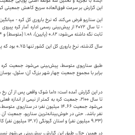
آینده با تجزیه و تحلیل سه مولفه اصلی پویایی جمعیت 
این گزارش بر سرعت فوق‌العاده سریع کاهش جمعیتی کره 
این سناریو فرض می‌کند که نرخ باروری کل کره - میانگین 
- تا سال ۲۰۷۲ از پیش‌بینی رسمی اداره آمار ک
ثابت نگه داشته می‌شود: ۰.۸۲ (پایین)، ۱.۰۸ (متوسط) و ۱.۳۴ (بالا).
سال گذشته، نرخ باروری کل این کشور تنها ۰.۷۵ بود که پایین‌ترین نرخ در جهان است.
برابر با مجموع جمعیت چهار شهر بزرگ آن: سئول، بوسان،
در این گزارش آمده است: «اما شوک واقعی پس از آن رخ
تا سال ۲۱۰۰، جمعیت کره به کمتر از نیمی از اندا
(۹.۳۳ میلیون نفر) و استان گیونگی (۱۳.۷ میلیون نفر) کاهش خواهد یافت.»