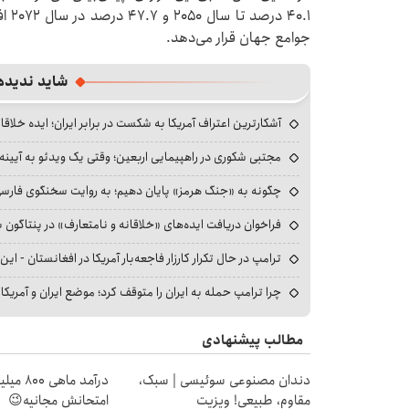
۴۰.۱
جوامع جهان قرار می‌دهد.
شاید ندیده
آشکارترین اعتراف آمریکا به شکست در برابر ایران؛ ایده خلاقا
مجتبی شکوری در راهپیمایی اربعین؛ وقتی یک ویدئو به آیینه‌
چگونه به «جنگ هرمز» پایان دهیم؛ به روایت سخنگوی فارسی‌ز
فراخوان دریافت ایده‌های «خلاقانه و نامتعارف» در پنتاگون بر
ترامپ در حال تکرار کارزار فاجعه‌بار آمریکا در افغانستان - این 
چرا ترامپ حمله به ایران را متوقف کرد؛ موضع ایران و آمریک
مطالب پیشنهادی
دندان مصنوعی سوئیسی | سبک،
درآمد ما
مقاوم، طبیعی! ویزیت
امتحانش مجانیه😉