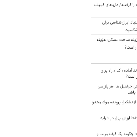
 را گرفتند/ داروهای کمیاب
اد ایران‌شناسی برای
یشکسوت
دی هزینه ساخت مسکن؛ هزینه
ر است؟
د آماده : کدام راه برای
ر است؟
ی جرثقیل ها: هر بازرسی
 باشد
از تشکیل پرونده مواد مخدر؛
فظ ارزش پول در شرایط
 چگونه یک کیف مرتب و