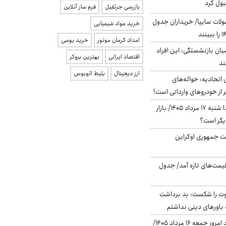
بول کرد
بازرسی جرثقیل
فرم ساز آنلاین
لات سایپا/ خریداران جدول
خرید مواد شیمیایی
امداد کرمان موتور
خرید یوسی
یان بازنشستگی: این افراد
اقتصاد ایرانی
بهترین بروکر
ارز دیجیتال
بلیط اتوبوس
تحادیه: حواله‌های
 از خودروهای وارداتی است!
پیش‌بینی بورس فردا شنبه ۱۷ مرداد ۱۴۰۵/ بازار
یگر است؟
ست جمهوری اوکراین
 قیمت‌های تازه آمد/ جدول
ت را شکست: بد برداشت
باورهای دینی نداشتم
قیمت دلار در بازار آزاد امروز جمعه ۱۶ مرداد ۱۴۰۵/