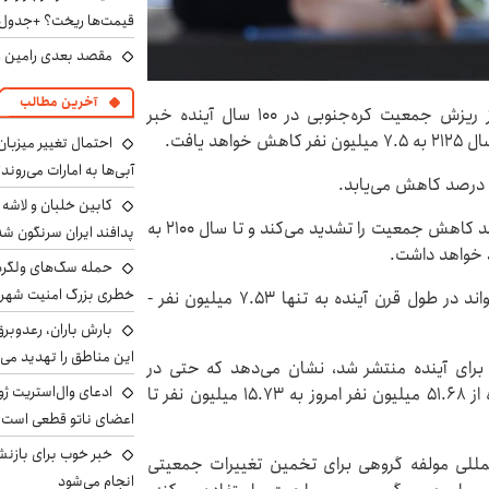
قیمت‌ها ریخت؟ +جدول
مقصد بعدی رامین رض
آخرین مطالب
به گزارش اطلاعات آنلاین، مطابق مطالعه جدید که از ریزش جمعیت کره‌جنوبی در ۱۰۰ سال آینده خبر
احتمال تغییر میزبان
آبی‌ها به امارات می‌روند
به گفته کارشناسان نرخ پایین زاد و ولد و پیری سریع، روند کاهش جمعیت را تشدید می‌کند و تا سال ۲۱۰۰ به
پدافند ایران سرنگون شد
خطری بزرگ امنیت شهرون
بر اساس گزارش جدید یک اندیشکده، جمعیت کره می‌تواند در طول قرن آینده به تنها ۷.۵۳ میلیون نفر -
بارش باران، رعدوبر
این مناطق را تهدید می‌
رای آینده منتشر شد، نشان می‌دهد که حتی در
ادعای وال‌استریت ژو
خوش‌بینانه‌ترین سناریو، پیش‌بینی می‌شود جمعیت کره از ۵۱.۶۸ میلیون نفر امروز به ۱۵.۷۳ میلیون نفر تا
اعضای ناتو قطعی است
خبر خوب برای بازنش
مللی مولفه گروهی برای تخمین تغییرات جمعیتی
انجام می‌شود