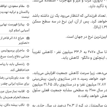
- باروری، مرگ و میر و مهاجرت - استفاده می‌کند.
تأکید دارد.
مقام سعودی: توافقن
پاکستان و ترکیه تهدید
تعداد فرزندانی که انتظار می‌رود یک زن داشته باشد
نیست
ره پیروی خواهد کرد. پس از آن، این نرخ در سه سطح ممکن
پیاتزا فهرست نهایی 
آسیایی اعلام کرد
حراج ۸۸ اثر ف
+تصاویر
ماجرای پرسپولیس و د
طبق سناریوی متوسط، پیش‌بینی می‌شود جمعیت کره تا سال ۲۰۷۰ به ۳۳.۶ میلیون نفر - کاهشی تقریباً
جدایی دفاع راست سرخ‌
 اینچئون و دائگو- کاهش یابد.
زلنسکی باید با ریا
خداحافظی کند
 می‌دهد، زیرا سرعت کاهش جمعیت افزایش می‌یابد.
عدد باورنکردنی رضای
زه فعلی خود خواهد رسید.» «در سناریوی پایین، پیش‌بینی
برای ستاره ایرانی چقدر 
می‌شود جمعیت ۱۴.۶۶ میلیون نفر؛ در سناریوی متوسط، ۱۷.۸۷ میلیون نفر؛ و در سناریوی بالا، ۲۱.۶۵ میلیون
نفر باشد. حتی در خوش‌بینانه‌ترین سناریو، جمعیت آن در سال ۲۱۰۰ به سطحی مشابه جمعیت فعلی سئول
اقامه نماز سران عرب
مسجدالحرام همزمان با 
تالاب بیشه دالان، پن
در همین حال، طبق این گزارش، پیش‌بینی می‌شود نسبت سالمندان در کره از ۲۰.۳ درصد در سال جاری به