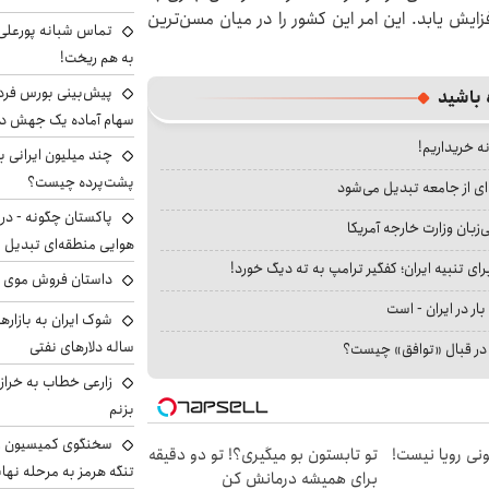
 درصد تا سال ۲۰۵۰ و ۴۷.۷ درصد در سال ۲۰۷۲ افزایش یابد. این امر این کشور را در میان مسن‌ترین
تماس شبانه پورعلی‌گ
به هم ریخت!
 باشید
سهام آماده یک جهش د
نه خریداریم!
پشت‌پرده چیست؟
ای از جامعه تبدیل می‌شود
پاکستان چگونه - در
بان وزارت خارجه آمریکا
هوایی منطقه‌ای تبدیل 
ای تنبیه ایران؛ کفگیر ترامپ به ته دیگ خورد!
داستان فروش موی 
بار در ایران - است
ساله دلارهای نفتی
ا در قبال «توافق» چیست؟
زارعی خطاب به خراز
بزنم
سخنگوی کمیسیون ا
هی 800 میلیونی رویا نیست!
تو تابستون بو میگیری؟! تو دو دقیقه
تنگه هرمز به مرحله نها
برای همیشه درمانش کن