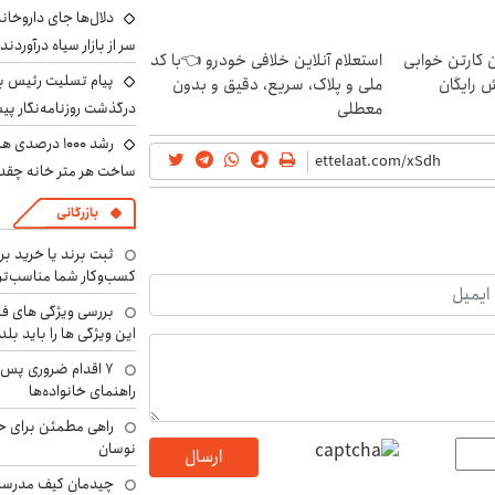
دلال‌ها جای داروخانه
سر از بازار سیاه درآوردند
ن کارتن خوابی
استعلام آنلاین خلافی خودرو 👈با کد
پیام تسلیت رئیس بنی
ش رایگان
ملی و پلاک، سریع، دقیق و بدون
درگذشت روزنامه‌نگار پ
معطلی
رشد ۱۰۰۰ درص
ساخت هر متر خانه چقد
بازرگانی
ثبت برند یا خرید برن
کسب‌وکار شما مناسب‌ت
بررسی ویژگی های فن
این ویژگی ها را باید بلد
۷ اقدام ضروری پس 
راهنمای خانواده‌ها
راهی مطمئن برای ح
نوسان
ارسال
چیدمان کیف مدرسه؛