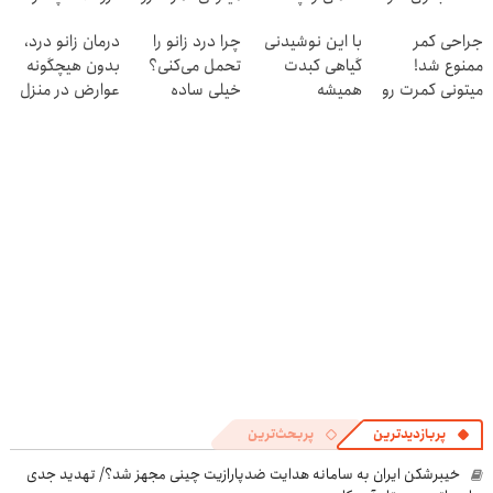
و کارمزد!
در منزل درمان
۱۴۰۴
جراحی کمر
با این نوشیدنی
چرا درد زانو را
درمان زانو درد،
کنی! 👈🏻
ممنوع شد!
گیاهی کبدت
تحمل می‌کنی؟
بدون هیچگونه
پرسش‌نامه
میتونی کمرت رو
همیشه
خیلی ساده
عوارض در منزل
در منزل درمان
پرقدرته55%تخفیف
درمنزل درمانش
(◂پرسش‌نامه)
کنی!
کن
((پرسش‌نامه))
پربازدیدترین
پربحث‌ترین
خیبرشکن ایران به سامانه هدایت ضدپارازیت چینی مجهز شد؟/ تهدید جدی