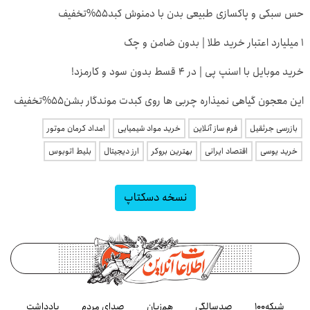
حس سبکی و پاکسازی طبیعی بدن با دمنوش کبد55%تخفیف
۱ میلیارد اعتبار خرید طلا | بدون ضامن و چک
خرید موبایل با اسنپ پی | در ۴ قسط بدون سود و کارمزد!
این معجون گیاهی نمیذاره چربی ها روی کبدت موندگار بشن55%تخفیف
بازرسی جرثقیل
فرم ساز آنلاین
خرید مواد شیمیایی
امداد کرمان موتور
خرید یوسی
اقتصاد ایرانی
بهترین بروکر
ارز دیجیتال
بلیط اتوبوس
نسخه دسکتاپ
شبکه۱۰۰
صدسالگی
هم‌زبان
صدای مردم
یادداشت