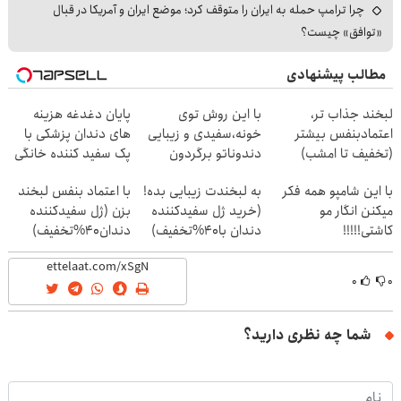
چرا ترامپ حمله به ایران را متوقف کرد؛ موضع ایران و آمریکا در قبال
«توافق» چیست؟
مطالب پیشنهادی
لبخند جذاب تر،
با این روش توی
پایان دغدغه هزینه
اعتمادبنفس بیشتر
خونه،سفیدی و زیبایی
های دندان پزشکی با
(تخفیف تا امشب)
دندوناتو برگردون
پک سفید کننده خانگی
(40%off)
با این شامپو همه فکر
به لبخندت زیبایی بده!
با اعتماد بنفس لبخند
میکنن انگار مو
(خرید ژل سفیدکننده
بزن (ژل سفیدکننده
کاشتی!!!!!
دندان با40%تخفیف)
دندان40%تخفیف)
۰
۰
شما چه نظری دارید؟