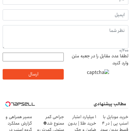
0
/
400
لطفا عدد مقابل را در جعبه متن
وارد کنید
ارسال
مطالب پیشنهادی
خرید موبایل با
۱ میلیارد اعتبار
جراحی کمر
مسیر همراهی و
اسنپ پی | در ۴
خرید طلا | بدون
ممنوع شد⛔
گزارش عملکرد
قسط بدون سود
ضامن و چک
میتونی کمرت رو
گروه اسنپ در