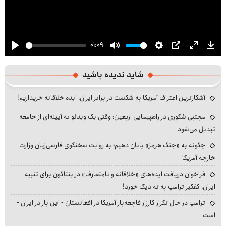
01:09
Play
Mute
Settings
PIP
Enter
Dow
fullscre
شاید ندیده باشید
آشکارترین اعتراف آمریکا به شکست در برابر ایران؛ ایده خلاقانه خریداریم!
مجتبی شکوری در راهپیمایی اربعین؛ وقتی یک ویدئو به آیینه‌ای از جامعه
تبدیل می‌شود
چگونه به «جنگ هرمز» پایان دهیم؛ به روایت سخنگوی فارسی‌زبان وزارت
خارجه آمریکا
فراخوان دریافت ایده‌های «خلاقانه و نامتعارف» در پنتاگون برای تنبیه
ایران؛ کفگیر ترامپ به ته دیگ خورد!
ترامپ در حال تکرار کارزار فاجعه‌بار آمریکا در افغانستان - این بار در ایران -
است