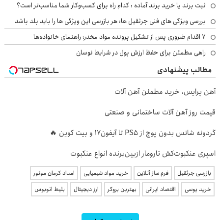
ثبت برند یا خرید برند آماده : کدام راه برای کسب‌وکار شما مناسب‌تر است؟
بررسی ویژگی های فنی جرثقیل ها: هر بازرسی این ویژگی ها را باید بلد باشد
۷ اقدام ضروری پس از تشکیل پرونده مواد مخدر؛ راهنمای خانواده‌ها
راهی مطمئن برای حفظ ارزش پول در شرایط نوسان
مطالب پیشنهادی
آهن پرایس، خرید مطمئن آهن آلات
قیمت روز آهن آلات ساختمانی و صنعتی
گردونه شانس بدون پوچ از PS5 تا آیفون17 و بیت کوین 🔥
اسپری عنکبوت‌‌کش تارومار ازبین‌برنده انواع عنکبوت
بازرسی جرثقیل
فرم ساز آنلاین
خرید مواد شیمیایی
امداد کرمان موتور
خرید یوسی
اقتصاد ایرانی
بهترین بروکر
ارز دیجیتال
بلیط اتوبوس