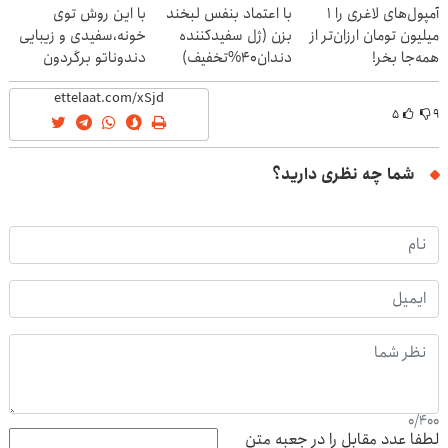
آمپول‌های لاغری را ۱
با اعتماد بنفس لبخند
با این روش توی
میلیون تومان ارزان‌تر از
بزن (ژل سفیدکننده
خونه،سفیدی و زیبایی
همه‌جا بخر!
دندان40%تخفیف)
دندوناتو برگردون
(40%off)
۵
۹
شما چه نظری دارید؟
0
/
400
لطفا عدد مقابل را در جعبه متن