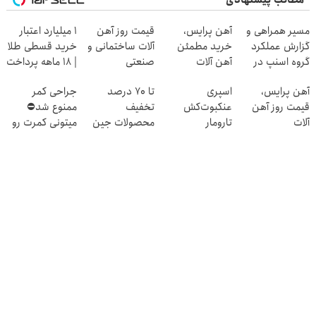
مطالب پیشنهادی
مسیر همراهی و
آهن پرایس،
قیمت روز آهن
۱ میلیارد اعتبار
گزارش عملکرد
خرید مطمئن
آلات ساختمانی و
خرید قسطی طلا
گروه اسنپ در
آهن آلات
صنعتی
| ۱۸ ماهه پرداخت
۱۴۰۴
کن
آهن پرایس،
اسپری
تا 70 درصد
جراحی کمر
قیمت روز آهن
عنکبوت‌‌کش
تخفیف
ممنوع شد⛔
آلات
تارومار
محصولات جین
میتونی کمرت رو
ازبین‌برنده انواع
وست + خرید در
در منزل درمان
عنکبوت
4 قسط
کنی! 👈🏻
پرسش‌نامه