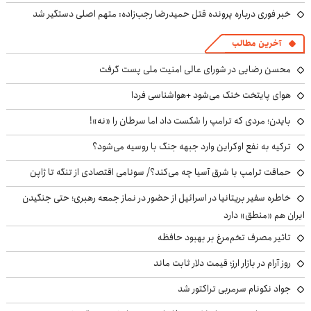
خبر فوری درباره پرونده قتل حمیدرضا رجب‌زاده: متهم اصلی دستگیر شد
آخرین مطالب
محسن رضایی در شورای عالی امنیت ملی پست گرفت
هوای پایتخت خنک می‌شود +هواشناسی فردا
بایدن؛ مردی که ترامپ را شکست داد اما سرطان را «نه»!
ترکیه به نفع اوکراین وارد جبهه جنگ با روسیه می‌شود؟
حماقت ترامپ با شرق آسیا چه می‌کند؟/ سونامی اقتصادی از تنگه تا ژاپن
خاطره سفیر بریتانیا در اسرائیل از حضور در نماز جمعه رهبری؛ حتی جنگیدن
ایران هم «منطق» دارد
تاثیر مصرف تخم‌مرغ بر بهبود حافظه
روز آرام در بازار ارز؛ قیمت دلار ثابت ماند
جواد نکونام سرمربی تراکتور شد