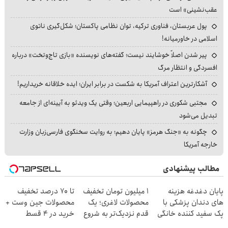
عقب‌نشینی» است
پول عربستان، فناوری ترکیه، توان نظامی پاکستان؛ شکل‌گیری ناتوی
اسلامی در خاورمیانه!
پیر شدن اصلاً خوشایند نیست؛ گفته‌های نویسنده «بازی تاج‌وتخت» درباره
افسردگی و انتظار مرگ
آشکارترین اعتراف آمریکا به شکست در برابر ایران؛ ایده خلاقانه خریداریم!
مجتبی شکوری در راهپیمایی اربعین؛ وقتی یک ویدئو به آیینه‌ای از جامعه
تبدیل می‌شود
چگونه به «جنگ هرمز» پایان دهیم؛ به روایت سخنگوی فارسی‌زبان وزارت
خارجه آمریکا
مطالب پیشنهادی
پایان دغدغه هزینه
۱ میلیون تومان تخفیف
تا 70 درصد تخفیف
های دندان پزشکی با
محصولات لاغری؛ یک
محصولات جین وست +
پک سفید کننده خانگی
قدم نزدیک‌تر به شروع
خرید در 4 قسط
کاهش وزن