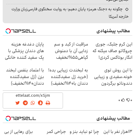
چگونه به «جنگ هرمز» پایان دهیم؛ به روایت سخنگوی فارسی‌زبان وزارت
خارجه آمریکا
مطالب پیشنهادی
این کرم جلبک، جوری
مراقبت از کبد و سم
پایان دغدغه هزینه
چروکاتو صاف میکنه که
زدایی آن با دمنوش
های دندان پزشکی با
انگار بوتاکس کردی!
گیاهی55%تخفیف
پک سفید کننده خانگی
(تخفیف ویژه)
با این روش توی
به لبخندت زیبایی بده!
با اعتماد بنفس لبخند
خونه،سفیدی و زیبایی
(خرید ژل سفیدکننده
بزن (ژل سفیدکننده
دندوناتو برگردون
دندان با40%تخفیف)
دندان40%تخفیف)
(40%off)
۰
۰
مطالب پیشنهادی
13هزار نفر با این
چرا تو نباید بنز و
جراحی کمر
برای رهایی از بی