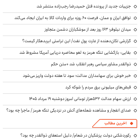
جزییات جدید از پرونده قتل حمیدرضا رجب‌زاده منتشر شد
توافق ایران و عمان، فرصت ۶۰ روزه برای واردات کالا به ایران ایجاد می‌کند
میدان نیلوفر؛ ۱۶۳ روز بعد از موشکباران دشمن متجاوز
گزارشی تکان‌دهنده از غارت پول نفت/ این تراستی ابربدهکار کیست؟
بقایی: بازگشایی تنگه هرمز به لغو محاصره دریایی آمریکا مشروط شد
ذوالقدر مشاور سیاسی رهبر انقلاب شد +متن حکم
خبر خوش برای سهامداران عدالت؛ سود تا هفته دولت واریز می‌شود
قبض‌های میلیونی برق مردم را شوکه کرد
ارزش سهام عدالت ۵۳۲هزار تومانی امروز دوشنبه ۱۹ مرداد ۱۴۰۵
صدای انفجار و مشاهده شعله‌های آتش در نزدیکی تنگه هرمز / ماجرا چه بود؟
آخرین مطالب
رکوردشکنی دولت پزشکیان در شعام/ دلیل استعفای ذوالقدر چه بود؟