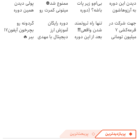
دیدن این دوره
بی‌ام‌و زیر پات
ممنوع شد⛔
پولی دیدن
به آرزوهاشون
باشه؟ (دوره
میتونی کمرت رو
همین دوره
رسیدن | ثبت‌‌نام
رایگان درآمد
در منزل درمان
رایگان کافیه!
جهت شرکت در
تنها راه ثروتمند
دوره رایگان
گردونه رو
رایگان
میلیاردی)
کنی! 👈🏻
(شمارتو وارد کن)
قرعه‌کشی ۷
شدن واقعی❗❗
آموزش ارز
بچرخون آیفون17
پرسش‌نامه
میلیون تومانی
بعد از این دوره
دیجیتال با مهدی
ببر 🔥
وارد شوید
تو خواب هم پول
بندری
در بیار😍
پربازدیدترین
پربحث‌ترین