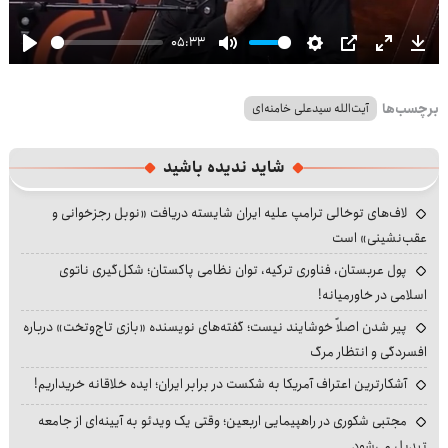
05:33
Play
Mute
Settings
PIP
Enter
Dow
fullscre
برچسب‌ها
آیت‌الله سیدعلی خامنه‌ای
شاید ندیده باشید
لاف‌های توخالی ترامپ علیه ایران شایسته دریافت «نوبل رجزخوانی و
عقب‌نشینی» است
پول عربستان، فناوری ترکیه، توان نظامی پاکستان؛ شکل‌گیری ناتوی
اسلامی در خاورمیانه!
پیر شدن اصلاً خوشایند نیست؛ گفته‌های نویسنده «بازی تاج‌وتخت» درباره
افسردگی و انتظار مرگ
آشکارترین اعتراف آمریکا به شکست در برابر ایران؛ ایده خلاقانه خریداریم!
مجتبی شکوری در راهپیمایی اربعین؛ وقتی یک ویدئو به آیینه‌ای از جامعه
تبدیل می‌شود