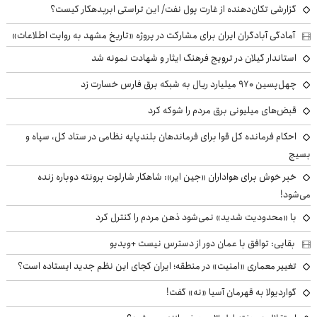
گزارشی تکان‌دهنده از غارت پول نفت/ این تراستی ابربدهکار کیست؟
آمادگی آبادگران ایران برای مشارکت در پروژه «تاریخ مشهد به روایت اطلاعات»
استاندار گیلان در ترویج فرهنگ ایثار و شهادت نمونه شد
چهل‌پسین ۹۷۰ میلیارد ریال به شبکه برق فارس خسارت زد
قبض‌های میلیونی برق مردم را شوکه کرد
احکام فرمانده کل قوا برای فرماندهان بلندپایه نظامی در ستاد کل، سپاه و
بسیج
خبر خوش برای هواداران «جین ایر»: شاهکار شارلوت برونته دوباره زنده
می‌شود!
با «محدودیت شدید» نمی‌شود ذهن مردم را کنترل کرد
بقایی: توافق با عمان دور از دسترس نیست +ویدیو
تغییر معماری «امنیت» در منطقه؛ ایران کجای این نظم جدید ایستاده است؟
گواردیولا به قهرمان آسیا «نه» گفت!