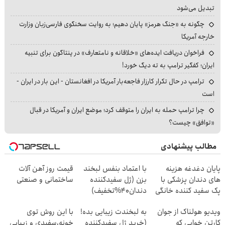
تبدیل می‌شود
چگونه به «جنگ هرمز» پایان دهیم؛ به روایت سخنگوی فارسی‌زبان وزارت
خارجه آمریکا
فراخوان دریافت ایده‌های «خلاقانه و نامتعارف» در پنتاگون برای تنبیه
ایران؛ کفگیر ترامپ به ته دیگ خورد!
ترامپ در حال تکرار کارزار فاجعه‌بار آمریکا در افغانستان - این بار در ایران -
است
چرا ترامپ حمله به ایران را متوقف کرد؛ موضع ایران و آمریکا در قبال
«توافق» چیست؟
مطالب پیشنهادی
پایان دغدغه هزینه
با اعتماد بنفس لبخند
قیمت روز آهن آلات
های دندان پزشکی با
بزن (ژل سفیدکننده
ساختمانی و صنعتی
پک سفید کننده خانگی
دندان40%تخفیف)
ویدیو هولناک از جوان
به لبخندت زیبایی بده!
با این روش توی
کارتن خوابی که
(خرید ژل سفیدکننده
خونه،سفیدی و زیبایی