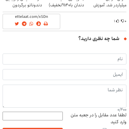
میلیاردر شد. آموزش
دندان با40%تخفیف)
دندوناتو برگردون
رایگان
(40%off)
۱
۰
شما چه نظری دارید؟
0
/
400
لطفا عدد مقابل را در جعبه متن
وارد کنید