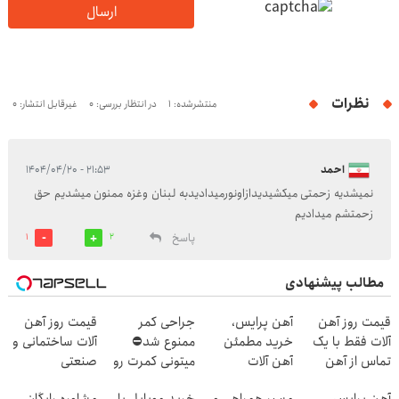
ارسال
نظرات
منتشرشده: 1
در انتظار بررسی: 0
غیرقابل انتشار: 0
احمد
۲۱:۵۳ - ۱۴۰۴/۰۴/۲۰
نمیشدیه زحمتی میکشیدیدازاونورمیدادیدبه لبنان وغزه ممنون میشدیم حق
زحمتشم میدادیم
پاسخ
1
2
مطالب پیشنهادی
قیمت روز آهن
آهن پرایس،
جراحی کمر
قیمت روز آهن
آلات فقط با یک
خرید مطمئن
ممنوع شد⛔
آلات ساختمانی و
تماس از آهن
آهن آلات
میتونی کمرت رو
صنعتی
پرایس
در منزل درمان
آهن پرایس،
مسیر همراهی و
خرید موبایل با
مشاوره رایگان