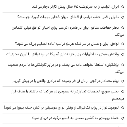
ایران، ترامپ را به سرنوشت ۴۵ سال پیش کارتر دچار می‌کند
دلیل واقعی خشم ترامپ از افشای میزان ذخایر مهمات آمریکا چیست؟
دفتر حفاظت منافع ایران در قاهره: ترامپ برای احیای توافق قبلی التماس
می‌کند
توافق ایران و عمان بر سر تنگه هرمز؛ ترامپ آماده تسلیم بزرگ می‌شود؟
واکنش همتی به اظهارات وزیر خزانه‌داری آمریکا درباره توافق با ایران +جزئیات
پزشکیان: استعفا نخواهم داد؛ می‌ایستم و در برابر کارشکنی‌ها با مردم صحبت
می‌کنم
پیام معنادار عراقچی: زمان آن فرا رسیده که برادری واقعی را در پیش گیریم
یحیی سریع: تجمعات تجاوزکارانه سعودی در هر کجا که باشند را هدف قرار
می‌دهیم
ترومپت‌نواز در برابر تک‌تیرانداز؛ وقتی نوای موسیقی بر آتش جنگ پیروز می‌شود!
حمله پهپادی به کشتی متعلق به کشور ترکیه در دریای سیاه