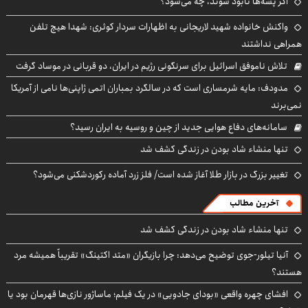
اگر پشه‌ها نابود شوند، چه می‌شود؟
واکنش خانواده شهید لاریجانی به اظهارات سردار کوثری: شهدا هیچ تلفن
همراهی نداشتند
تلاش ناموفق اسرائیل برای سرنگونی رژیم در ایران، دو قربانی در موساد گرفت
مدودف: مایه شرمساری است که در سالگرد بمباران اتمی ژاپنی‌ها نامی از آمریکا
نمی‌برند
سامانه‌های دفاع هوایی جدید از چین و روسیه به ایران رسید؟
تنها منشاء شاد بودن در زندگی کشف شد
تغییر بزرگ در بازار طلا آغاز شده است/ فلز زرد آماده رکوردشکنی می‌شود؟
آخرین مطالب
تنها منشاء شاد بودن در زندگی کشف شد
آنیا تیلور-جوی توضیح می‌دهد: چرا بازیگران «متد اکتینگ» تقریباً همیشه مرد
هستند؟
افشای چهره واقعی «بودای جادویی» در یک فیلم؛ ماساژور نازی‌ها قهرمان بود یا