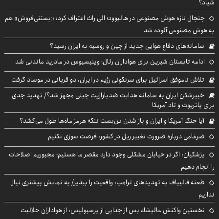
شیاد؟
جنجال تازه هوش مصنوعی در هالیوود؛ الی راث اعتراف کرد: «بستنی‌فروش» هم
به هوش مصنوعی آلوده شد
سامانه‌های دفاع هوایی جدید از چین و روسیه به ایران رسید؟
ادامه تابستان شیرین برای هواداران رئال؛ وینیسیوس در مادرید ماندنی شد
تلاش ناموفق اسرائیل برای سرنگونی رژیم در ایران، دو قربانی در موساد گرفت
خیبرشکن ایران به سامانه هدایت ضدپارازیت چینی مجهز شد؟/ تهدید جدی
برای پاتریوت و تاد آمریکا
آیا جنگ آمریکا و ایران و باز شدن بن‌بست تنگه هرمز ماه‌ها طول می‌کشد؟
ضرغامی درباره ضرورت تغییر ریل در کشور: فرصت سوزی نکنیم
پزشکیان: اگر در خیابان مشکلی وجود دارد مقصر ما هستیم؛ مجبوریم اصلاحات
را انجام دهیم
طعنه قالیباف به تهدیدهای ترامپ: واقعیت را بپذیر/ به نمایش بیشتری نیاز
نداریم
نخستین واکنش عالیشاه پس از جدایی از پرسپولیس: از هواداران حلالیت