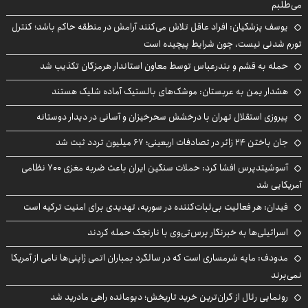
می‌طلبم
یوسف پزشکیان: افراد عاقل تلاش می‌کنند آرامش در منطقه حاکم باشد؛ کنترل
تورم شدنی نیست، چون شرایط پیچیده است
حمله به قشم و بندرعباس توسط معاون استاندار هرمزگان تکذیب شد
هشدار یمن به عربستان: موشک‌های بالستیک آماده شلیک هستند
پیروزی استقلال تهران با درخشش سحرخیزان و آسانی در دیدار دوستانه
جان باختن ۲۴ زائر در تصادفات اربعینی؛ ۶۷ میلیون تردد ثبت شد
آسوشیتدپرس افشا کرد: حملات سنگین ایران باعث ضربه مغزی ۷۰۰ نظامی
آمریکایی شد
فیدان: هر فعالیت بی‌ثبات‌کننده در سوریه، تهدیدی برای امنیت ترکیه است
اسرائیلی‌ها به خبرنگار پرس‌تی‌وی با نارنجک حمله کردند
مدودف: مایه شرمساری است که در سالگرد بمباران اتمی ژاپنی‌ها نامی از آمریکا
نمی‌برند
رونمایی رئال از گران‌ترین خرید تاریخش؛ دیومانده راهی مادرید شد