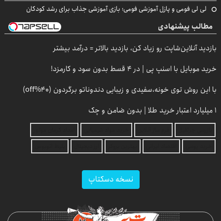
لی لی فومی و پازل آموزشی فومی؛ بازی آموزشی جذاب برای رشد کودکان
مطالب پیشنهادی
بازدید آنلاین‌شاپت رو زیاد کن، بازدید بالاتر = درآمد بیشتر
خرید موبایل با اسنپ پی | در ۴ قسط بدون سود و کارمزد!
با این روش توی خونه،سفیدی و زیبایی دندوناتو برگردون (40%off)
۱ میلیارد اعتبار خرید طلا | بدون ضامن و چک
بازرسی جرثقیل
فرم ساز آنلاین
خرید مواد شیمیایی
امداد کرمان موتور
خرید یوسی
اقتصاد ایرانی
بهترین بروکر
ارز دیجیتال
بلیط اتوبوس
نسخه دسکتاپ