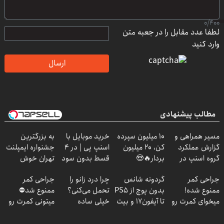
0
/
400
لطفا عدد مقابل را در جعبه متن
وارد کنید
ارسال
مطالب پیشنهادی
مسیر همراهی و
10 میلیون سپرده
خرید موبایل با
به بزرگترین
گزارش عملکرد
کن، 20 میلیون
اسنپ پی | در ۴
جشنواره ایمپلنت
گروه اسنپ در
بردار🔥😍
قسط بدون سود
تهران خوش
۱۴۰۴
و کارمزد!
اومدید! | فقط
جراحی کمر
گردونه شانس
چرا درد زانو را
جراحی کمر
۲۵ میلیون !
ممنوع شده!
بدون پوچ از PS5
تحمل می‌کنی؟
ممنوع شد⛔
میخوای کمرت رو
تا آیفون17 و بیت
خیلی ساده
میتونی کمرت رو
در منزل درمان
کوین 🔥
درمنزل درمانش
در منزل درمان
کنی؟
کن
کنی! 👈🏻