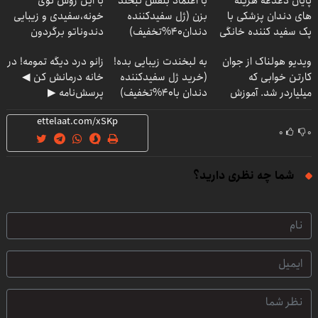
پایان دغدغه هزینه
با اعتماد بنفس لبخند
با این روش توی
های دندان پزشکی با
بزن (ژل سفیدکننده
خونه،سفیدی و زیبایی
پک سفید کننده خانگی
دندان40%تخفیف)
دندوناتو برگردون
(40%off)
ویدیو هولناک از جوان
به لبخندت زیبایی بده!
زانو درد دیگه تمومه! در
کارتن خوابی که
(خرید ژل سفیدکننده
خانه درمانش کن ◀
میلیاردر شد. آموزش
دندان با40%تخفیف)
پرسش‌نامه ▶
رایگان
۰
۰
شما چه نظری دارید؟