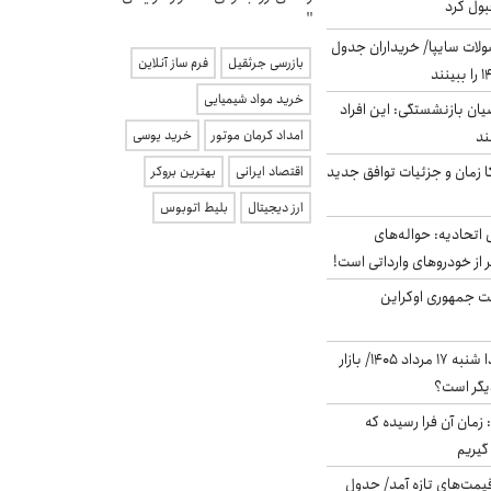
بول کرد
"
لات سایپا/ خریداران جدول
بازرسی جرثقیل
فرم ساز آنلاین
خرید مواد شیمیایی
یان بازنشستگی: این افراد
امداد کرمان موتور
خرید یوسی
کا زمان و جزئیات توافق جدید
اقتصاد ایرانی
بهترین بروکر
ارز دیجیتال
بلیط اتوبوس
تحادیه: حواله‌های
 از خودروهای وارداتی است!
ست جمهوری اوکراین
پیش‌بینی بورس فردا شنبه ۱۷ مرداد ۱۴۰۵/ بازار
یگر است؟
 زمان آن فرا رسیده که
گیریم
 قیمت‌های تازه آمد/ جدول