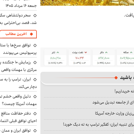
جمعه ۱۶ مرداد ۱۴۰۵
سحر دولتشاهی سکو
شد، قصد بی‌احترامی به 
آخرین مطالب
توافق سرخ‌ها با ستا
پرسپولیس می‌پیوندد
رزمایش ۱۰ جن
مرکزی با مهمات واقعی
 باشید
دچار می‌کند
نه خریداریم!
دلیل واقعی خشم ترا
ای از جامعه تبدیل می‌شود
مهمات آمریکا چیست؟
بان وزارت خارجه آمریکا
دفتر حفاظت منافع ای
احیای توافق قبلی التما
ای تنبیه ایران؛ کفگیر ترامپ به ته دیگ خورد!
توافق ایران و عمان ب