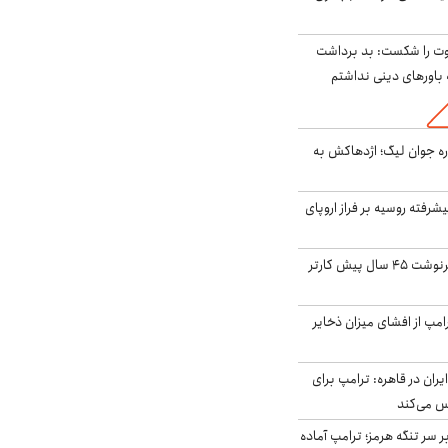
ت را شکست: بد برداشت
باورهای دینی نداشتم
ره جوان لیگ؛ اژدهاکش به
گنده پیشرفته روسیه بر فراز اروپای
ایران، ترامپ را به سرنوشت ۴۵ سال پیش کارتر
مپ از افشای میزان ذخایر
ران در قاهره: ترامپ برای
س می‌کند
ر سر تنگه هرمز؛ ترامپ آماده