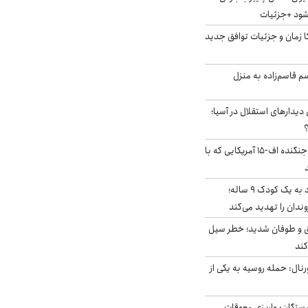
‌شود +جزئیات
کا زمان و جزئیات توافق جدید
سم قاسم‌زاده به منزل
 دیدارهای استقلال در آسیا؛
؟
کابین خلبان و لاشه جنگنده اف-۱۵ آمریکایی که با
حمله سگ‌های ولگرد به یک کودک ۹ ساله؛
دان را تهدید می‌کند
ق و طوفان شدید؛ خطر سیل
کند
رنال: حمله روسیه به یکی از
ستگان: واریزی معوقات