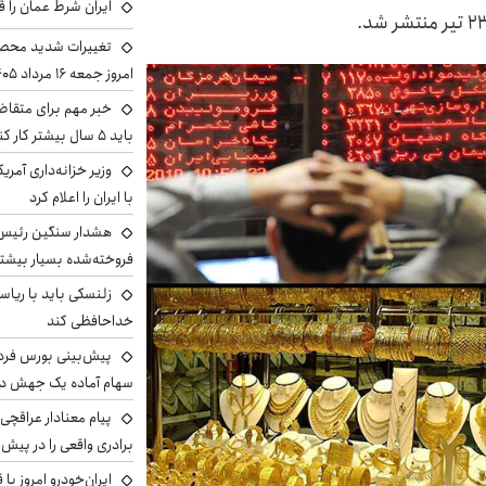
ایران شرط عمان را ق
تغییرات شدید محصو
امروز جمعه ۱۶ مرداد ۱۴۰۵ را ببینند
خبر مهم برای متقاض
باید ۵ سال بیشتر کار کنند
وزیر خزانه‌داری آمری
با ایران را اعلام کرد
هشدار سنگین رئیس ا
فروخته‌شده بسیار بیشتر
زلنسکی باید با ریا
خداحافظی کند
سهام آماده یک جهش د
پیام معنادار عراقچی:
برادری واقعی را در پیش 
ایران‌خودرو امروز با