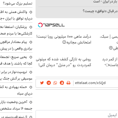
بار در ایران - است
تسلیم بزرگ می‌شود؟
ا در قبال «توافق» چیست؟
واکنش همتی به اظهار
درباره توافق با ایران +ج
پزشکیان: استعفا نخوا
کارشکنی‌ها با مردم صح
سی | سبک،
درآمد ماهی 800 میلیونی رویا نیست!
پیام معنادار عراقچی:
امتحانش مجانیه😉
اطی😍
برادری واقعی را در پیش 
یحیی سریع: تجمعات 
از کمر درد
روشی به تازگی کشف شده که میتونی
کجا که باشند را هدف قر
ینجاست👈
کمردردت رو "در منزل" درمان کنی!
ترومپت‌نواز در برابر 
موسیقی بر آتش جنگ پیر
حمله پهپادی به کشت
دریای سیاه
آخرین وضعیت بازار ار
جمعه ۱۶ مرداد مشخص شد
ال‌نینو قدرت‌مند در 