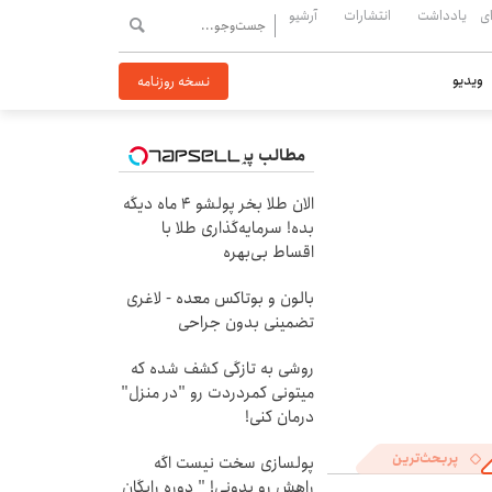
ی
یادداشت
انتشارات
آرشیو
ویدیو
نسخه روزنامه
مطالب پیشنهادی
الان طلا بخر پولشو 4 ماه دیگه
بده! سرمایه‌گذاری طلا با
اقساط بی‌بهره
بالون و بوتاکس معده - لاغری
تضمینی بدون جراحی
روشی به تازگی کشف شده که
میتونی کمردردت رو "در منزل"
درمان کنی!
پربحث‌ترین
پولسازی سخت نیست اگه
راهش رو بدونی! " دوره رایگان