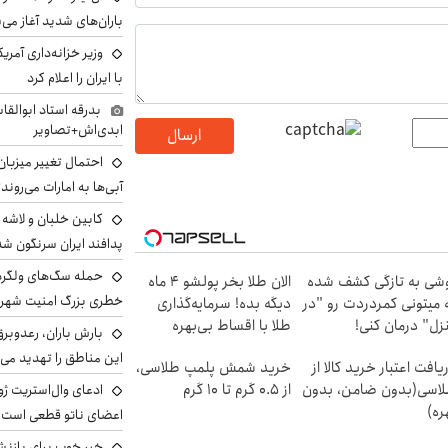
باران‌های شدید آغاز می
وزیر خزانه‌داری آمری
با ایران را اعلام کرد
بدرقه استاد ابوالقا
ابدی‌اش+تصاویر
ارسال
احتمال تغییر میزبان
آبی‌ها به امارات می‌روند
پدافند ایران سرنگون شد
شی به تازگی کشف شده
الان طلا بخر پولشو 4 ماه
خطری بزرگ امنیت شهرون
 میتونی کمردردت رو "در
دیگه بده! سرمایه‌گذاری
زل" درمان کنی!
طلا با اقساط بی‌بهره
بارش باران، رعدوبر
این مناطق را تهدید می‌
یافت اعتبار خرید کالا از
خرید شمش پلمپ طلاسی،
اسی(بدون ضامن، بدون
از ۰.۵ گرم تا ۱۰ گرم
ادعای وال‌استریت ژو
ره)
اعضای ناتو قطعی است
خبر خوب برای بازنش