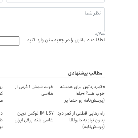
0
/
400
لطفا عدد مقابل را در جعبه متن وارد کنید
مطالب پیشنهادی
◂کمردردتون برای همیشه
خرید شمش 1 گرمی از
رو
خوب شد؟ ◂بله!
طلاسی
که
(پرسش‌نامه رو حتما پر
من
کن)
راه رهایی قطعی از کمر درد
IM LS7 لوکس ترین
در
بدون نیاز به دارو👈🏻
شاسی بلند برقی ایران
طل
(پرسش‌نامه)
به