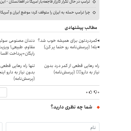
ترامپ در حال تکرار کارزار فاجعه‌بار آمریکا در افغانستان - این 
چرا ترامپ حمله به ایران را متوقف کرد؛ موضع ایران و آمریک
مطالب پیشنهادی
◂کمردردتون برای همیشه خوب شد؟
دندان مصنوعی سوئی
◂بله! (پرسش‌نامه رو حتما پر کن)
مقاوم، طبیعی! ویزیت
رایگان+پرداخت اقس
راه رهایی قطعی از کمر درد بدون
تنها راه رهایی قطعی 
نیاز به دارو👈🏻 (پرسش‌نامه)
بدون نیاز به دارو ا
(پرسش‌نامه)
۰
۰
شما چه نظری دارید؟