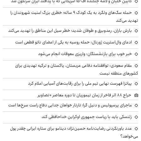
کابین خلبان و لاشه جنگنده اف-۱۵ آمریکایی که با پدافند ایران سرنگون شد
حمله سگ‌های ولگرد به یک کودک ۹ ساله؛ خطری بزرگ امنیت شهروندان را
تهدید می‌کند
بارش باران، رعدوبرق و طوفان شدید؛ خطر سیل این مناطق را تهدید می‌کند
ادعای وال‌استریت ژورنال: حمله روسیه به یکی از اعضای ناتو قطعی است
خبر خوب برای بازنشستگان: واریزی معوقات انجام می‌شود
مقام سعودی: توافقنامه دفاعی عربستان، پاکستان و ترکیه تهدیدی برای
کشورهای منطقه نیست
پیاتزا فهرست نهایی تیم ملی را برای رقابت‌های آسیایی اعلام کرد
حراج ۸۸ اثر فاخر از زمان تیموریان تا دوره معاصر +تصاویر
ماجرای پرسپولیس و دنیل گرا؛ تارتار خواهان جدایی دفاع راست سرخ‌ها است
زلنسکی باید با ریاست جمهوری اوکراین خداحافظی کند
عدد باورنکردنی رضایت‌نامه حسین‌نژاد؛ دینامو برای ستاره ایرانی چقدر پول
می‌خواهد؟