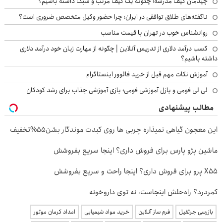
چیدمان کیف مدرسه؛ چگونه یک کیف مرتب و سبک داشته باشیم؟
ناگفته‌های طلاق توافقی در ایران؛ چرا حضور وکیل متخصص ضروری است؟
روانشناس خوب در تهران با قیمت مناسب
کسب درآمد دلاری از تدریس آنلاین | چگونه از مهارت زبان خود درآمد دلاری
داشته باشیم؟
آموزش نکات مهم قبل از خرید فالوور اینستاگرام
لی لی فومی و پازل آموزشی فومی؛ بازی آموزشی جذاب برای رشد کودکان
مطالب پیشنهادی
این معجون گیاهی نمیذاره چربی ها روی کبدت موندگار بشن55%تخفیف
ماشین پژو پارس برای فروش داری؟ اینجا سریع بفروشش
X55 پرو برای فروش داری؟ اینجا راحت و سریع بفروشش
کمردرد؟ راه‌حلش اینجاست، نه توی داروخونه
بازرسی جرثقیل
فرم ساز آنلاین
خرید مواد شیمیایی
امداد کرمان موتور