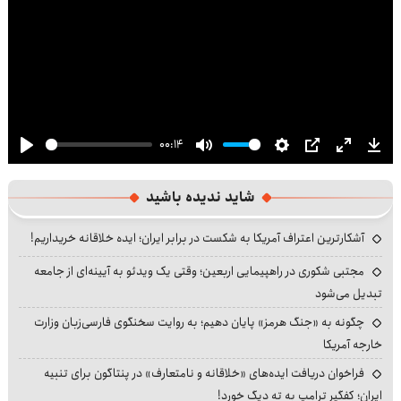
00:14
Play
Mute
Settings
PIP
Enter
Dow
fullscre
شاید ندیده باشید
آشکارترین اعتراف آمریکا به شکست در برابر ایران؛ ایده خلاقانه خریداریم!
مجتبی شکوری در راهپیمایی اربعین؛ وقتی یک ویدئو به آیینه‌ای از جامعه
تبدیل می‌شود
چگونه به «جنگ هرمز» پایان دهیم؛ به روایت سخنگوی فارسی‌زبان وزارت
خارجه آمریکا
فراخوان دریافت ایده‌های «خلاقانه و نامتعارف» در پنتاگون برای تنبیه
ایران؛ کفگیر ترامپ به ته دیگ خورد!