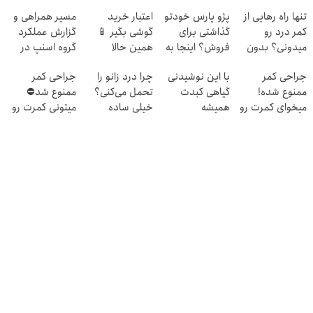
تنها راه رهایی از
پژو پارس خودتو
اعتبار خرید
مسیر همراهی و
کمر درد رو
گذاشتی برای
گوشی بگیر 📱
گزارش عملکرد
میدونی؟ بدون
فروش؟ اینجا به
همین حالا
گروه اسنپ در
نیاز به دارو!
راحتی بفروش
درخواست اعتبار
۱۴۰۴
جراحی کمر
با این نوشیدنی
چرا درد زانو را
جراحی کمر
(◂پرسش‌نامه)
بده 🎯
ممنوع شده!
گیاهی کبدت
تحمل می‌کنی؟
ممنوع شد⛔
میخوای کمرت رو
همیشه
خیلی ساده
میتونی کمرت رو
در منزل درمان
پرقدرته55%تخفیف
درمنزل درمانش
در منزل درمان
کنی؟
کن
کنی! 👈🏻
((پرسش‌نامه))
پرسش‌نامه