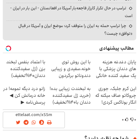
ترامپ در حال تکرار کارزار فاجعه‌بار آمریکا در افغانستان - این بار در ایران -
است
چرا ترامپ حمله به ایران را متوقف کرد؛ موضع ایران و آمریکا در قبال
«توافق» چیست؟
مطالب پیشنهادی
پایان دغدغه هزینه
با این روش توی
با اعتماد بنفس لبخند
های دندان پزشکی با
خونه،سفیدی و زیبایی
بزن (ژل سفیدکننده
پک سفید کننده خانگی
دندوناتو برگردون
دندان40%تخفیف)
(40%off)
این کرم جلبک، جوری
به لبخندت زیبایی بده!
زانو درد دیگه تمومه! در
چروکاتو صاف میکنه که
(خرید ژل سفیدکننده
خانه درمانش کن ◀
انگار بوتاکس کردی!
دندان با40%تخفیف)
پرسش‌نامه ▶
(تخفیف ویژه)
۰
۰
شما چه نظری دارید؟