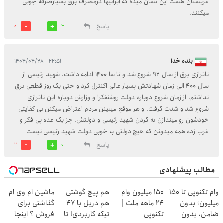
عربستان هست این نشان میده که ایرانیها درمصرف برق بسیارصرفه جویی
میکنند.
پاسخ
0
3
بنده خدا
۲۲:۵۱ - ۱۴۰۴/۰۴/۲۸
ناترازی برق از سال 92 شروع شد و تا سا 1400 ادامه داشت. شهید رئیسی از
سال 400 الی زمان شهادتش بسیار عالی اکنترل کرد و حتی یک روز قطعی برق
نداشتم. از زمان شروع دوباره دولت روشنفکرا و وزارش دوباره این ناترازی
شروع شد و شدت گرفت. و هر موقع میبینن مردم اعتراض میکنن بی کفایتی
خودشون رو میندازن به گردن شهید رئیسی و دولتش. جز یک عده بی فکر و
غرب زده همه میدونن که هیچ دولتی به خوبی دولت شهید رئیسی نیست
پاسخ
2
0
مطالب پیشنهادی
وام تکنوپی تا ۱۵۰
150 میلیون وام
هم پیچ گوشتی
ماشین ام وی ام
میلیون؛ بدون
24 ماهه ملت |
هم دریل با 47
گذاشتی برای
ضامن، بدون
تکنوپی
تیکه کاربردی! تا
فروش ؟ اینجا