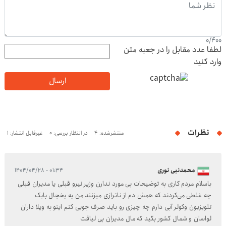
0
/
400
لطفا عدد مقابل را در جعبه متن
وارد کنید
ارسال
نظرات
منتشرشده: 4
در انتظار بررسی: 0
غیرقابل انتشار: 1
محمدنبی نوری
۰۱:۳۴ - ۱۴۰۴/۰۴/۲۸
باسلام مردم کاری به توضیحات بی مورد ندارن وزیر نیرو قبلی یا مدیران قبلی
چه غلطی می‌کردند که همش دم از ناترازی میزنند من یه یخچال بایک
تلویزیون وکولر آبی دارم چه چیزی رو باید صرف جویی کنم اینو به ویلا داران
لواسان و شمال کشور بگید که مال مدیران بی لیاقت