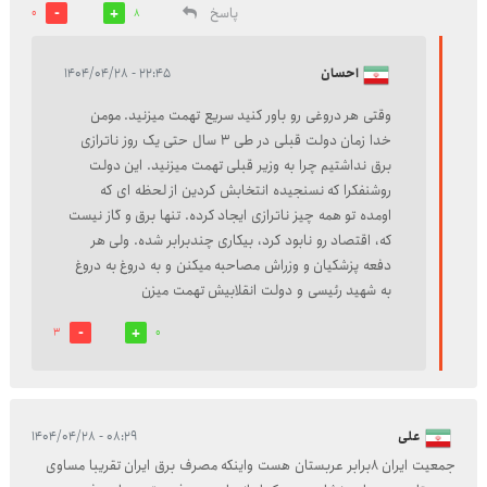
پاسخ
0
8
احسان
۲۲:۴۵ - ۱۴۰۴/۰۴/۲۸
وقتی هر دروغی رو باور کنید سریع تهمت میزنید. مومن
خدا زمان دولت قبلی در طی 3 سال حتی یک روز ناترازی
برق نداشتیم چرا به وزیر قبلی تهمت میزنید. این دولت
روشنفکرا که نسنجیده انتخابش کردین از لحظه ای که
اومده تو همه چیز ناترازی ایجاد کرده. تنها برق و گاز نیست
که، اقتصاد رو نابود کرد، بیکاری چندبرابر شده. ولی هر
دفعه پزشکیان و وزراش مصاحبه میکنن و به دروغ به دروغ
به شهید رئیسی و دولت انقلابیش تهمت میزن
3
0
علی
۰۸:۲۹ - ۱۴۰۴/۰۴/۲۸
جمعیت ایران ۸برابر عربستان هست واینکه مصرف برق ایران تقریبا مساوی