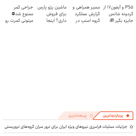
دردسر
تخفیف داره
سریع و راحت
PS5 و آیفون17 از
مسیر همراهی و
ماشین پژو پارس
جراحی کمر
بخرش!🔥
بفروش
گردونه شانس
گزارش عملکرد
برای فروش
ممنوع شد⛔
جایزه بگیر 🎁
گروه اسنپ در
داری؟ اینجا
میتونی کمرت رو
۱۴۰۴
سریع بفروشش
در منزل درمان
کنی! 👈🏻
پرسش‌نامه
پربازدیدترین
پربحث‌ترین
جزئیات عملیات فرامرزی نیروهای ویژه ایران برای ترور سران گروه‌های تروریستی