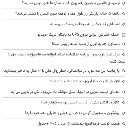
از مهدی طارمی تا رامین رضاییان؛ کدام ستاره‌ها هنوز تیمی ندارند؟
نابغه ۱۵ ساله بلژیکی راز طول عمر و توقف پیری انسان را کشف می‌کند؟
اشتباهی که جنگ را به مرحله ترسناک می‌رساند
حمله خلبانان ایرانی بدون GPS به پایگاه آمریکا +ویدیو
دستاورد جدید ایران از بمب اتم هم بهتر است!
درگذشت یار دیرین روزنامه اطلاعات؛ استاد ابوالقاسم قاسم‌زاده دعوت حق را
لبیک گفت
با رعایت این سه مورد در میانسالی، خطر زوال عقل را ۱۳ سال به تأخیر بیندازید
افزایش قیمت طلا امروز پنجشنبه ۱۵ مرداد ۱۴۰۵
معمای قیمت بنزین در آمریکا؛ مثل موشک بالا می‌رود، مثل پر پایین می‌آید
کالابرگ الکترونیکی در گرداب کسری بودجه گرفتار شد؟
پزشکیان با مجریان گوش به فرمان جبلی و جلیلی مصاحبه نکرد!
قیمت گوشت قرمز امروز پنجشنبه ۱۵ مرداد ۱۴۰۵ +جدول