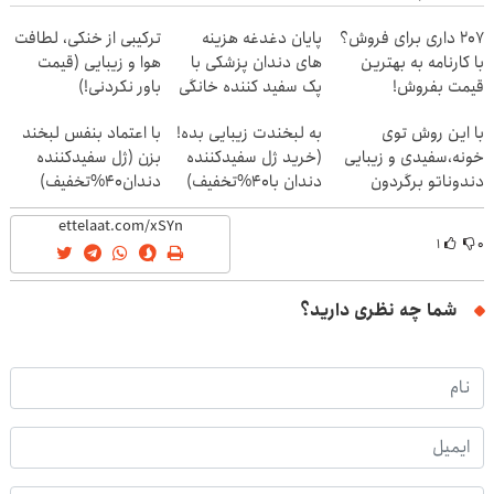
207 داری برای فروش؟
پایان دغدغه هزینه
ترکیبی از خنکی، لطافت
با کارنامه به بهترین
های دندان پزشکی با
هوا و زیبایی (قیمت
قیمت بفروش!
پک سفید کننده خانگی
باور نکردنی!)
با این روش توی
به لبخندت زیبایی بده!
با اعتماد بنفس لبخند
خونه،سفیدی و زیبایی
(خرید ژل سفیدکننده
بزن (ژل سفیدکننده
دندوناتو برگردون
دندان با40%تخفیف)
دندان40%تخفیف)
(40%off)
۱
۰
شما چه نظری دارید؟