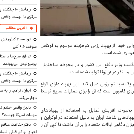
رزمایش ۱۰ جن
مرکزی با مهمات واقعی
آخرین مطالب
یی خود، از پهپاد رزمی کم‌هزینه موسوم به لوکاس
سوخت ۹.۶ تُنی
 برداری شده است.
توافق سرخ‌ها با ستا
پرسپولیس می‌پیوندد
 هگست وزیر دفاع این کشور و در محوطه ساختمان
 مستقر در آریزونا تولید شده است.
رزمایش ۱۰ جن
مرکزی با مهمات واقعی
یک سیستم رزمی عمل کند. این پهپاد دارای انواع
 روی کامیون است که آن را برای عملیات سریع توسط
دچار می‌کند
دلیل واقعی خشم ترا
اه خبری می‌افزاید که رونمایی از LUCAS در بحبوحه افزایش تمایل به استفاده از پهپادهای
مهمات آمریکا چیست؟
پادهای شاهد ایران به دلیل استفاده در اوکراین و
زان دفاعی ایالات متحده را بر آن داشت تا کپی آن را
دفتر حفاظت منافع ای
احیای توافق قبلی التما