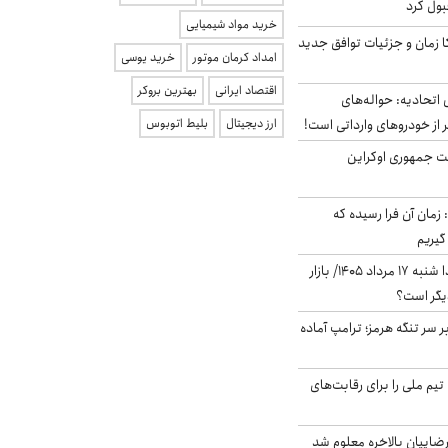
بول کرد
خرید مواد شیمیایی
کا زمان و جزئیات توافق جدید
امداد کرمان موتور
خرید یوسی
اقتصاد ایرانی
بهترین بروکر
تحادیه: حواله‌های
 از خودروهای وارداتی است!
ارز دیجیتال
بلیط اتوبوس
ست جمهوری اوکراین
 زمان آن فرا رسیده که
گیریم
پیش‌بینی بورس فردا شنبه ۱۷ مرداد ۱۴۰۵/ بازار
یگر است؟
ر سر تنگه هرمز؛ ترامپ آماده
تیم ملی را برای رقابت‌های
اییان بالاخره معلوم شد