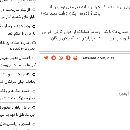
جمعه ۱۶ مرداد مشخص شد
هی 800 میلیونی رویا نیست!
چرا تو نباید بنز و بی‌ام‌و زیر پات
ال‌نینو قدرت‌مند در 
باشه؟ (دوره رایگان درآمد میلیاردی)
باران‌های شدید آغاز می
وزیر خزانه‌داری آمری
 خودرو 👈با کد
ویدیو هولناک از جوان کارتن خوابی
با ایران را اعلام کرد
قیق و بدون
که میلیاردر شد. آموزش رایگان
بدرقه استاد ابوالقا
ابدی‌اش+تصاویر
احتمال تغییر میزبان
آبی‌ها به امارات می‌روند
پدافند ایران سرنگون شد
خطری بزرگ امنیت شهرون
بارش باران، رعدوبر
این مناطق را تهدید می‌
ادعای وال‌استریت ژو