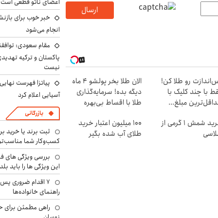
اعضای ناتو قطعی است
ارسال
خبر خوب برای بازنش
انجام می‌شود
مقام سعودی: توافقن
پاکستان و ترکیه تهدید
نیست
‌اندازت رو طلا کن!
الان طلا بخر پولشو 4 ماه
پیاتزا فهرست نهایی 
ط با چند کلیک با
دیگه بده! سرمایه‌گذاری
آسیایی اعلام کرد
اقل‌ترین مبلغ...
طلا با اقساط بی‌بهره
بازرگانی
خرید شمش 1 گرمی از
100 میلیون اعتبار خرید
ثبت برند یا خرید برن
اسی
طلای آب شده بگیر
کسب‌وکار شما مناسب‌ت
بررسی ویژگی های فن
این ویژگی ها را باید بلد
۷ اقدام ضروری پس 
راهنمای خانواده‌ها
راهی مطمئن برای ح
نوسان