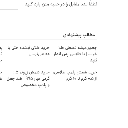
لطفا عدد مقابل را در جعبه متن وارد کنید
مطالب پیشنهادی
چطور میشه قسطی طلا
خرید طلای آبشده حتی با
پس
خرید | با طلاسی پس انداز
۱۰۰هزارتومان
فق
کنید
حد
خرید شمش پلمپ طلاسی،
خرید شمش زیوتو ۰.۵
از ۰.۵ گرم تا ۱۰ گرم
گرمی عیار ۹۹۵ | ضد جعل
طل
و پلمپ مخصوص