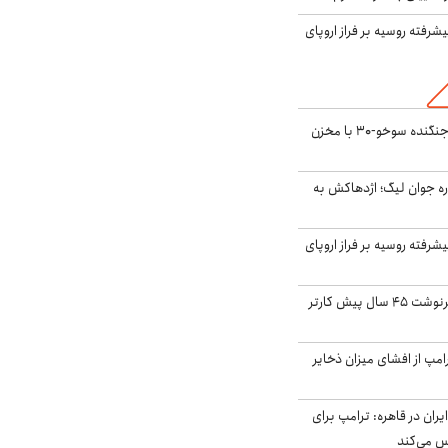
گنده پیشرفته روسیه بر فراز اروپای
بُرد ۳۰۰۰ کیلومتری جنگنده سوخو-۳۰ با مخزن
ره جوان لیگ؛ اژدهاکش به
گنده پیشرفته روسیه بر فراز اروپای
ایران، ترامپ را به سرنوشت ۴۵ سال پیش کارتر
مپ از افشای میزان ذخایر
ران در قاهره: ترامپ برای
س می‌کند