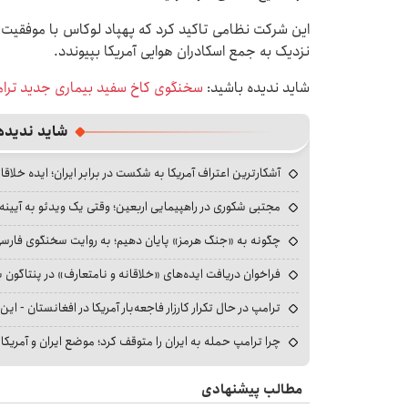
این شرکت نظامی تاکید کرد که پهپاد لوکاس با موفقیت آز
نزدیک به جمع اسکادران هوایی آمریکا بپیوندد.
شاید ندیده باشید:
سخنگوی کاخ سفید بیماری جدید ترامپ 
شاید ندیده
آشکارترین اعتراف آمریکا به شکست در برابر ایران؛ ایده خلاقا
مجتبی شکوری در راهپیمایی اربعین؛ وقتی یک ویدئو به آیینه‌
چگونه به «جنگ هرمز» پایان دهیم؛ به روایت سخنگوی فارسی‌ز
فراخوان دریافت ایده‌های «خلاقانه و نامتعارف» در پنتاگون بر
ترامپ در حال تکرار کارزار فاجعه‌بار آمریکا در افغانستان - این 
چرا ترامپ حمله به ایران را متوقف کرد؛ موضع ایران و آمریک
مطالب پیشنهادی