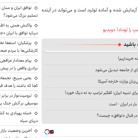
توافق ایران و عمان ب
مایش شده و آماده تولید است و می‌تواند در آینده
تسلیم بزرگ می‌شود؟
واکنش همتی به اظهار
را لوداد! +ویدیو
درباره توافق با ایران +ج
پزشکیان: استعفا نخوا
 باشید
کارشکنی‌ها با مردم صح
نه خریداریم!
پیام معنادار عراقچی:
برادری واقعی را در پیش 
ای از جامعه تبدیل می‌شود
یحیی سریع: تجمعات 
بان وزارت خارجه آمریکا
کجا که باشند را هدف قر
ای تنبیه ایران؛ کفگیر ترامپ به ته دیگ خورد!
ترومپت‌نواز در برابر 
موسیقی بر آتش جنگ پیر
بار در ایران - است
حمله پهپادی به کشت
ا در قبال «توافق» چیست؟
دریای سیاه
آخرین وضعیت بازار ار