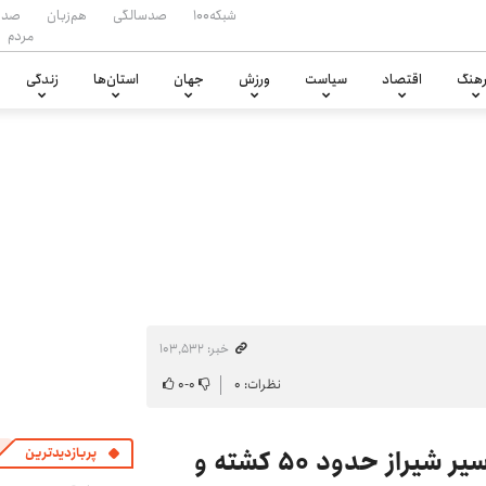
شبکه۱۰۰
صدسالگی
هم‌زبان
صدا
مردم
هنگ
اقتصاد
سیاست
ورزش
جهان
استان‌ها
زندگی
خبر: ۱۰۳٬۵۳۲
نظرات: ۰
۰
-
۰
حادثه مرگبار واژگونی اتوبوس در مسیر شیراز حدود ۵۰ کشته و
پربازدیدترین