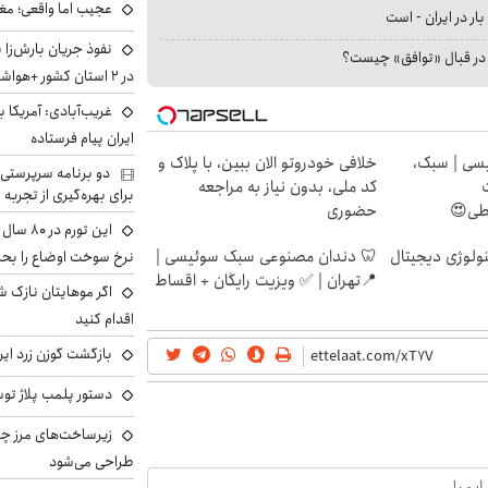
عجیب اما واقعی؛ مغ
بار در ایران - است
نفوذ جریان بارش‌زا 
ا در قبال «توافق» چیست؟
در ۲ استان کشور +هواشناسی فردا
غریب‌آبادی: آمریکا 
ایران پیام فرستاده
سی | سبک،
خلافی خودروتو الان ببین، با پلاک و
دو برنامه سرپرستی 
کد ملی، بدون نیاز به مراجعه
برای بهره‌گیری از تجربه
اطی😍
حضوری
این تور
ولوژی دیجیتال
🦷 دندان مصنوعی سبک سوئیسی |
نرخ سوخت اوضاع را بحرا
📍تهران | ✅ ویزیت رایگان + اقساط
اگر موهایتان نازک ش
اقدام کنید
بازگشت گوزن زرد ایر
دستور پلمب پلاژ توس
زیرساخت‌های مرز چی
طراحی می‌شود