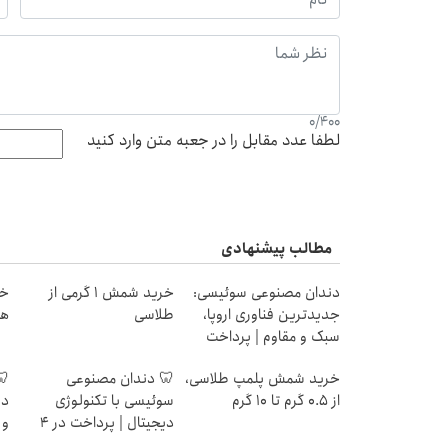
0
/
400
لطفا عدد مقابل را در جعبه متن وارد کنید
مطالب پیشنهادی
دندان مصنوعی سوئیسی:
خرید شمش 1 گرمی از
جدیدترین فناوری اروپا،
طلاسی
هز
سبک و مقاوم | پرداخت
قسطی
خرید شمش پلمپ طلاسی،
🦷 دندان مصنوعی
🦷
از ۰.۵ گرم تا ۱۰ گرم
سوئیسی با تکنولوژی
دن
دیجیتال | پرداخت در 4
و 
قسط |📍 تهران
ته