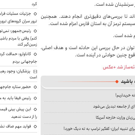
کرد
از سرنشینان شده است.
جزئیات عملیات فرامر
اند تا بررسی‌های دقیق‌تری انجام دهند. همچنین
ترور سران گروه‌های ترو
ستم ترمز آن به استان فارس اعزام شده است.
رئیس‌جمهور: نمی‌تو
کنم/ وقتی با مردم باشیم
زمین‌گیر کند
م توان در حال بررسی این حادثه است و هدف اصلی،
کاناوارو: حماقت کردم
 وقوع چنین حوادثی در آینده است.
جام‌جهانی بردم
ثه‌ساز شد +عکس
پزشکیان: وجود رهبر
است
 باشید
حضور ستاره جام‌جها
نه خریداریم!
رئیس فیفا باید به 
ای از جامعه تبدیل می‌شود
را از دست ندهید
بان وزارت خارجه آمریکا
فواید مهم صاف نشس
ای تنبیه ایران؛ کفگیر ترامپ به ته دیگ خورد!