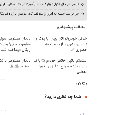
ترامپ در حال تکرار کارزار فاجعه‌بار آمریکا در افغانستان - این 
چرا ترامپ حمله به ایران را متوقف کرد؛ موضع ایران و آمریک
مطالب پیشنهادی
خلافی خودروتو الان ببین، با پلاک و
دندان مصنوعی سوئی
کد ملی، بدون نیاز به مراجعه
مقاوم، طبیعی! ویزیت
حضوری ✅
رایگان+پرداخت اقس
استعلام آنلاین خلافی خودرو 👈با کد
دندان مصنوعی با تکن
ملی و پلاک، سریع، دقیق و بدون
سوئیسی🇨🇭
معطلی
۰
۰
شما چه نظری دارید؟