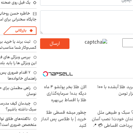
یک فیل روی صحنه ت
خاطره حسن روحانی 
جایگاه سخنرانی برای اما
بازرگانی
ثبت برند یا خرید برن
ارسال
کسب‌وکار شما مناسب‌ت
بررسی ویژگی های فن
این ویژگی ها را باید بلد
۷ اقدام ضروری پس 
راهنمای خانواده‌ها
خرید طلا آبشده با 100
الان طلا بخر پولشو 4 ماه
راهی مطمئن برای ح
ار تومن
دیگه بده! سرمایه‌گذاری
نوسان
طلا با اقساط بی‌بهره
چیدمان کیف مدرسه؛
سبک داشته باشیم؟
 سبک و طبیعی مثل
چطور میشه قسطی طلا
ناگفته‌های طلاق توا
دان خودت! نصب آسان
خرید | با طلاسی پس انداز
متخصص ضروری است؟
پرداخت اقساطی 💳 📍
کنید
ران