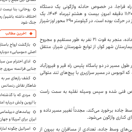
ه فراجا، در خصوص حادثه واژگونی یک دستگاه
روحانی: بنا نیست ت
اتوبوس اسکانیا در مسیر اوز به شیراز، اعلام کرد:ساعت ۱۱:۲۰ دقیقه امروز، بیست و هشتم تیرماه ۱۴۰۴، یک
اختلاف داشته باشیم/ ره
دستگاه اتوبوس اسکانیا که از مبدا اوز (قیر) به سمت شیراز در حرکت بوده است، در کیلومتر ۲۹۰ محور اوز-شیراز
جنگ شود
آخرین مطالب
این حادثه که در نزدیکی حوزه استحفاظی شیراز-فسا رخ داده، منجر به فوت ۲۱ نفر به طور مستقیم و مجروح
بازگشت ارواح باستان 
بیمارستان شهر کوار، از توابع شهرستان شیراز، منتقل
اصلی «مومیایی» دوباره
ادای احترام سن سبا
ر است و اتوبوس در طول مسیر در دو پاسگاه پلیس راه قیر و فیروزآباد
جنایی فرانسه؛ مروری جام
اتوبوس در مسیر سرازیری با پیچ‌های تند متوالی
کشف رازهای سر به مه
شاهکار نقاش رنسانس ب
نقص فنی شده و سپس وسیله نقلیه به سمت راست
مردی که با گذشته‌ا
با اروین ولش درباره اعت
ط جاده برخورد می‌کند، مجدداً تغییر مسیر داده و
پیامدهای دیپلماسی 
ی کناری واژگون می‌شود.
ایران برای آمریکا و جهان
اسرائیل چگونه امارا
سی‌های وسط جاده، تعدادی از مسافران به بیرون از