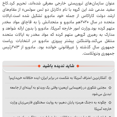
عنوان سازمان‌های تروریستی خارجی معرفی شده‌اند، تحریم کرد.کاخ
سفید مدعی شد این گروه با نام «کارتل دو لس سولس» از مقام‌های
ارشد دولت کاراکاس از جمله خود مادورو تشکیل شده است.ایالات
متحده در سال ۲۰۲۰هم مادورو و متحدانش را به قاچاق مواد مخدر
متهم کرده بود.وزارت امور خارجه آمریکا، مادورو را بدون ارائه شواهد و
مدارک به رهبری گروهی متهم کرده که مواد مخدر به ایالات متحده
منتقل می‌کند.واشنگتن پیشتر پیروزی مادورو در انتخابات ریاست
جمهوری سال گذشته را غیرقانونی خوانده بود. مادورو از ۲۰۱۳رئیس
جمهوری ونزوئلاست.
شاید ندیده باشید
آشکارترین اعتراف آمریکا به شکست در برابر ایران؛ ایده خلاقانه خریداریم!
مجتبی شکوری در راهپیمایی اربعین؛ وقتی یک ویدئو به آیینه‌ای از جامعه
تبدیل می‌شود
چگونه به «جنگ هرمز» پایان دهیم؛ به روایت سخنگوی فارسی‌زبان وزارت
خارجه آمریکا