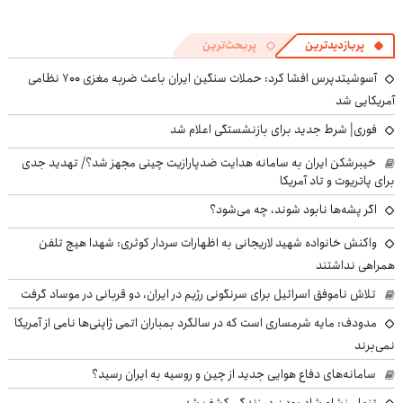
پربازدیدترین
پربحث‌ترین
آسوشیتدپرس افشا کرد: حملات سنگین ایران باعث ضربه مغزی ۷۰۰ نظامی
آمریکایی شد
فوری| شرط جدید برای بازنشستگی اعلام شد
خیبرشکن ایران به سامانه هدایت ضدپارازیت چینی مجهز شد؟/ تهدید جدی
برای پاتریوت و تاد آمریکا
اگر پشه‌ها نابود شوند، چه می‌شود؟
واکنش خانواده شهید لاریجانی به اظهارات سردار کوثری: شهدا هیچ تلفن
همراهی نداشتند
تلاش ناموفق اسرائیل برای سرنگونی رژیم در ایران، دو قربانی در موساد گرفت
مدودف: مایه شرمساری است که در سالگرد بمباران اتمی ژاپنی‌ها نامی از آمریکا
نمی‌برند
سامانه‌های دفاع هوایی جدید از چین و روسیه به ایران رسید؟