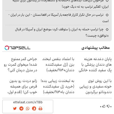
فراخوان دریافت ایده‌های «خلاقانه و نامتعارف» در پنتاگون برای تنبیه
ایران؛ کفگیر ترامپ به ته دیگ خورد!
ترامپ در حال تکرار کارزار فاجعه‌بار آمریکا در افغانستان - این بار در ایران -
است
چرا ترامپ حمله به ایران را متوقف کرد؛ موضع ایران و آمریکا در قبال
«توافق» چیست؟
مطالب پیشنهادی
پایان دغدغه هزینه
با اعتماد بنفس لبخند
جراحی کمر ممنوع
های دندان پزشکی با
بزن (ژل سفیدکننده
شده! میخوای کمرت رو
پک سفید کننده خانگی
دندان40%تخفیف)
در منزل درمان کنی؟
((پرسش‌نامه))
با این روش توی
به لبخندت زیبایی بده!
زانو دردت رو بدون
خونه،سفیدی و زیبایی
(خرید ژل سفیدکننده
قرص برای همیشه
دندوناتو برگردون
دندان با40%تخفیف)
خوب کن! (قدم اول،
(40%off)
پرسش‌نامه)
۰
۰