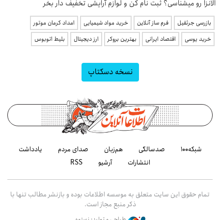
الانزا رو میشناسی؟ ثبت نام کن و لوازم آرایشی تخفیف دار بخر
بازرسی جرثقیل
فرم ساز آنلاین
خرید مواد شیمیایی
امداد کرمان موتور
خرید یوسی
اقتصاد ایرانی
بهترین بروکر
ارز دیجیتال
بلیط اتوبوس
نسخه دسکتاپ
شبکه۱۰۰
صدسالگی
هم‌زبان
صدای مردم
یادداشت
انتشارات
آرشیو
RSS
تمام حقوق این سایت متعلق به موسسه اطلاعات بوده و بازنشر مطالب تنها با
ذکر منبع مجاز است.
طراحی و تولید: نستوه