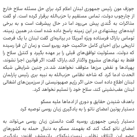
جوزف عون رئیس جمهوری لبنان اعلام کرد برای حل مسئله سلاح خارج
از چارچوب دولت، تماس مستقیم با حزب‌الله برقرار کرده است. او گفت
مذاکرات به کُندی پیش می‌رود اما در حال پیشرفت است و به برخی
ایده‌های پیشنهادی در این زمینه پاسخ داده شده است.در همین زمینه،
توماس باراک فرستاده ویژه آمریکا در بیانیه‌ای گفت لبنان با یک فرصت
تاریخی برای احیای کامل حاکمیت خود روبرو است و زمان آن فرا رسیده
که دولت، مسئولیت توافق‌های قبلی را بر عهده بگیرد و کنترل سلاح را
فقط به نهادهای مشروع واگذار کند.باراک گفت: اگر قوانین اجرا نشوند،
پهپادها و نقض مرزها متوقف نخواهند شد.در چنین شرایطی شبکه
الحدث ادعا کرد که شاخه نظامی حزب‌الله به نبیه بری رئیس پارلمان
لبنان اطلاع داده است حتی اگر رژیم صهیونیستی از سرزمین‌های اشغالی
لبنان عقب‌نشینی کند، سلاح خود را تسلیم نخواهد کرد.
باهدف شنیدن حقایق و دوری از ادعاها علیه مسکو
دستیار پوتین اعضای ناتو را به یادگیری زبان روسی توصیه کرد
دستیار رئیس جمهوری روسیه گفت دانستن زبان روسی می‌تواند به
اعضای ناتو کمک کند که بفهمند مسکو به دنبال حمله به کشورهای
عضو این ائتلاف نظامی نیست.نیکولای پاتروشف افزود: یادگیری