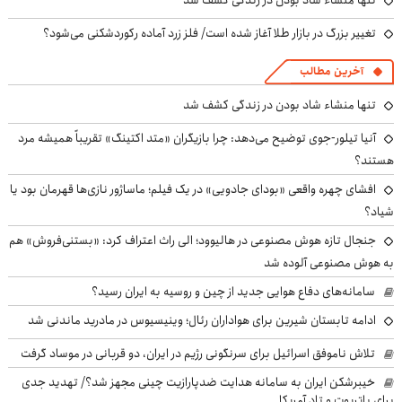
تنها منشاء شاد بودن در زندگی کشف شد
تغییر بزرگ در بازار طلا آغاز شده است/ فلز زرد آماده رکوردشکنی می‌شود؟
آخرین مطالب
تنها منشاء شاد بودن در زندگی کشف شد
آنیا تیلور-جوی توضیح می‌دهد: چرا بازیگران «متد اکتینگ» تقریباً همیشه مرد
هستند؟
افشای چهره واقعی «بودای جادویی» در یک فیلم؛ ماساژور نازی‌ها قهرمان بود یا
شیاد؟
جنجال تازه هوش مصنوعی در هالیوود؛ الی راث اعتراف کرد: «بستنی‌فروش» هم
به هوش مصنوعی آلوده شد
سامانه‌های دفاع هوایی جدید از چین و روسیه به ایران رسید؟
ادامه تابستان شیرین برای هواداران رئال؛ وینیسیوس در مادرید ماندنی شد
تلاش ناموفق اسرائیل برای سرنگونی رژیم در ایران، دو قربانی در موساد گرفت
خیبرشکن ایران به سامانه هدایت ضدپارازیت چینی مجهز شد؟/ تهدید جدی
برای پاتریوت و تاد آمریکا