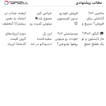
مطالب پیشنهادی
ماشین 207
فروش خودرو
جراحی کمر
لبخند جذاب تر،
گذاشتی برای
بدون کمیسیون
ممنوع شد⛔
اعتماد به نفس
فروش؟ سریع و
😍
میتونی کمرت رو
بیشتر🦷 (تخفیف
راحت بفروش
در منزل درمان
تا امشب)
🎓 کنکور ۱۴۰6؟
میدونستی 207
این ژل
دوره ایرپاد‌های
کنی! 👈🏻
ماز تابستون و تو
خودت رو میتونی
سفیدکننده
گرون قیمت
پرسش‌نامه
یک هفتع جمع
روهوا بفروشی؟
دندوناتو در حد
گذشته! ایرپاد
میکنه 🏆
اینجا سریع و
لمینت سفید
بلوتوثی فقط
راحت بفروش
میکنه
1,399,000 تومان
(40%تخفیف)