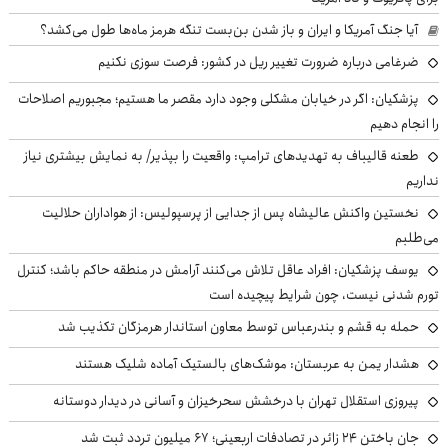
آیا جنگ آمریکا و ایران و باز شدن بن‌بست تنگه هرمز ماه‌ها طول می‌کشد؟
ضرغامی درباره ضرورت تغییر ریل در کشور: فرصت سوزی نکنیم
پزشکیان: اگر در خیابان مشکلی وجود دارد مقصر ما هستیم؛ مجبوریم اصلاحات
را انجام دهیم
طعنه قالیباف به تهدیدهای ترامپ: واقعیت را بپذیر/ به نمایش بیشتری نیاز
نداریم
نخستین واکنش عالیشاه پس از جدایی از پرسپولیس: از هواداران حلالیت
می‌طلبم
یوسف پزشکیان: افراد عاقل تلاش می‌کنند آرامش در منطقه حاکم باشد؛ کنترل
تورم شدنی نیست، چون شرایط پیچیده است
حمله به قشم و بندرعباس توسط معاون استاندار هرمزگان تکذیب شد
هشدار یمن به عربستان: موشک‌های بالستیک آماده شلیک هستند
پیروزی استقلال تهران با درخشش سحرخیزان و آسانی در دیدار دوستانه
جان باختن ۲۴ زائر در تصادفات اربعینی؛ ۶۷ میلیون تردد ثبت شد