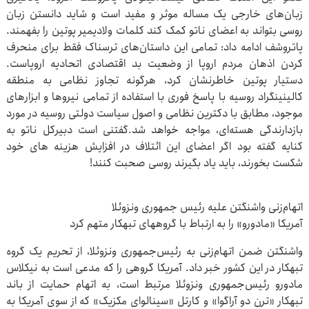
زبان‌های خارجی یک مساله موثر و مفید است و شاید دانستن زبان
روسی بتواند به اعضای ناتو کمک کند کلمات ولادیمیر پوتین را بفهمند.
پاتروشف ادامه داد: تمامی این داستان‌های ترسناک فقط برای منحرف
کردن اذهان مردم اروپا از وضعیت بد اقتصادی اتحادیه اروپاست.
دستیار پوتین خاطرنشان کرد، هرگونه تجاوز نظامی به منطقه
کالینینگراد روسیه با پاسخ فوری با استفاده از تمامی نیروها و ابزارهای
موجود، مطابق با دکترین نظامی و اصول سیاست دولتی روسیه در مورد
بازدارندگی هسته‌ای، مواجه خواهد شد.گفتنی است دبیرکل ناتو به
کنایه گفته بود اگر اعضای این ائتلاف در افزایش هزینه‌ های خود
شکست بخورند، باید یاد بگیرند روسی صحبت کنند!
اتهام‌زنی واشنگتن علیه رئیس جمهوری ونزوئلا
آمریکا «مادورو» را به ارتباط با گروههای تبهکار متهم کرد
واشنگتن ضمن اتهام‌زنی به رئیس‌جمهوری ونزوئلا، از تحریم یک گروه
تبهکار در این کشور خبر داد. آمریکا گروهی را که مدعی است به نیکلاس
مادورو رئیس‌جمهوری ونزوئلا مرتبط است، به اتهام حمایت از باند
تبهکار «ترن دو آراگوا» و کارتل «سینالوای مکزیک» که از سوی آمریکا به