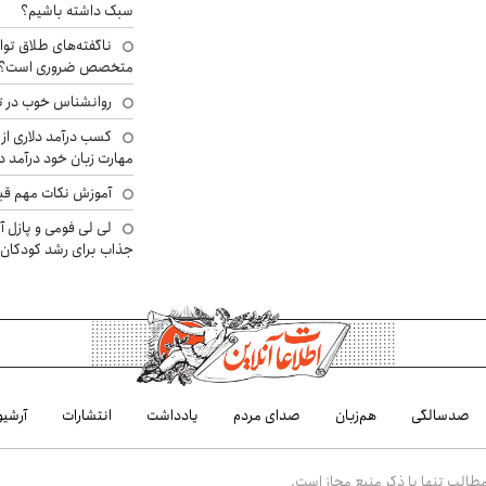
سبک داشته باشیم؟
ناگفته‌های طلاق توا
متخصص ضروری است؟
روانشناس خوب در ت
کسب درآمد دلاری از 
مهارت زبان خود درآمد د
آموزش نکات مهم قبل 
لی لی فومی و پازل آ
جذاب برای رشد کودکان
صدسالگی
هم‌زبان
صدای مردم
یادداشت
انتشارات
آرشیو
الب تنها با ذکر منبع مجاز است.