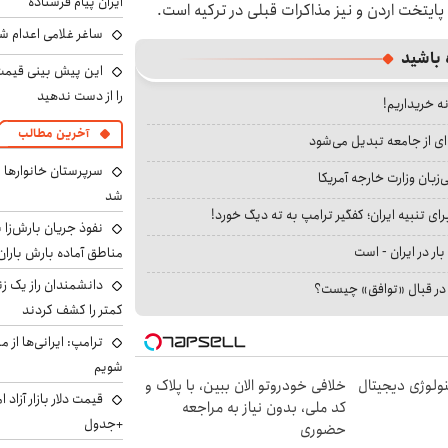
ایران پیام فرستاده
 پایتخت اردن و نیز مذاکرات قبلی در ترکیه است.
ساغر غلامی اعدام شد
 باشید
را از دست ندهید
نه خریداریم!
آخرین مطالب
ای از جامعه تبدیل می‌شود
سرپرستان خانوارها ب
بان وزارت خارجه آمریکا
شد
ای تنبیه ایران؛ کفگیر ترامپ به ته دیگ خورد!
نفوذ جریان بارش‌زا ب
بار در ایران - است
مناطق آماده بارش باران
دانشمندان راز یک زن
ا در قبال «توافق» چیست؟
کمتر را کشف کردند
ترامپ: ایرانی‌ها از 
شویم
ولوژی دیجیتال
خلافی خودروتو الان ببین، با پلاک و
کد ملی، بدون نیاز به مراجعه
+جدول
حضوری