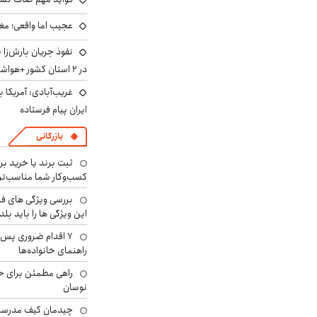
عجیب اما واقعی؛ مغ
نفوذ جریان بارش‌زا 
در ۲ استان کشور +هواشناسی فردا
غریب‌آبادی: آمریکا 
ایران پیام فرستاده
بازرگانی
ثبت برند یا خرید برن
کسب‌وکار شما مناسب‌ت
بررسی ویژگی های فن
این ویژگی ها را باید بلد
۷ اقدام ضروری پس 
راهنمای خانواده‌ها
راهی مطمئن برای ح
نوسان
چیدمان کیف مدرسه؛