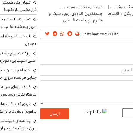
کیهان مثل همیشه ساز
بک سوئیسی |
دندان مصنوعی سوئیسی:
فرار دشمن باز نکنید!
ایگان + اقساط
جدیدترین فناوری اروپا، سبک و
تغییر تند قیمت محصو
مقاوم | پرداخت قسطی
امروز پنجشنبه ۱۵ مرداد ۱۴۰۵ +جدول
+جدول
بازگشت ارواح باستان 
اصلی «مومیایی» دوباره
ادای احترام سن سبا
جنایی فرانسه؛ مروری جام
کشف رازهای سر به مه
شاهکار نقاش رنسانس ب
مردی که با گذشته‌ا
با اروین ولش درباره اعت
ارسال
پیامدهای دیپلماسی 
ایران برای آمریکا و جهان