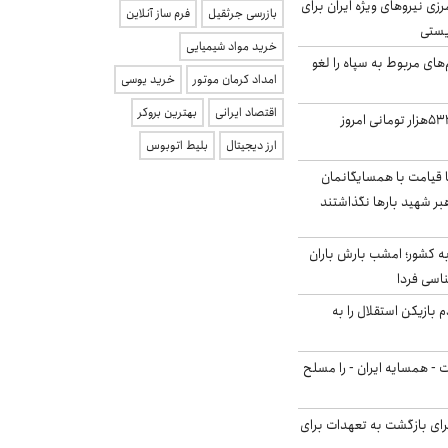
زی نیروهای ویژه ایران برای
بازرسی جرثقیل
فرم ساز آنلاین
ریستی
خرید مواد شیمیایی
‌های مربوط به سپاه را لغو
امداد کرمان موتور
خرید یوسی
اقتصاد ایرانی
بهترین بروکر
ارزش سهام عدالت ۵۳۲هزار تومانی امروز
ارز دیجیتال
بلیط اتوبوس
ا قیامت با همسایگانمان
بر شهید بارها نگذاشتند
به کشور؛ امشب بارش باران
 بازیکن استقلال را به
ت - همسایه ایران - را مسلح
برای بازگشت به تعهدات برای