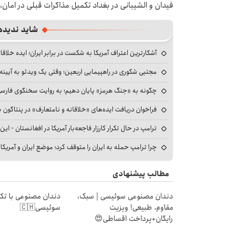
فیدان و الشیبانی در بغداد تکمیل مذاکرات قبلی در امان،
شاید ندیده
آشکارترین اعتراف آمریکا به شکست در برابر ایران؛ ایده خلاقا
مجتبی شکوری در راهپیمایی اربعین؛ وقتی یک ویدئو به آیینه‌
چگونه به «جنگ هرمز» پایان دهیم؛ به روایت سخنگوی فارسی‌ز
فراخوان دریافت ایده‌های «خلاقانه و نامتعارف» در پنتاگون بر
ترامپ در حال تکرار کارزار فاجعه‌بار آمریکا در افغانستان - این 
چرا ترامپ حمله به ایران را متوقف کرد؛ موضع ایران و آمریک
مطالب پیشنهادی
دندان مصنوعی سوئیسی | سبک،
دندان مصنوعی با تکن
مقاوم، طبیعی! ویزیت
سوئیسی🇨🇭
رایگان+پرداخت اقساطی😍