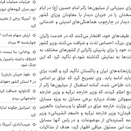
جزئیات عملیات فرامر
ی میزبانی از میلیون‌ها زائر امام حسین (ع) در ایام
ترور سران گروه‌های ترو
سخنان را در جریان دیدار با معاونان وزرای کشور
آمریکا برخی از تحریم
ین دیدار در چارچوب هماهنگی‌های امنیتی و خدماتی
کرد
و طیف‌های خود، افتخار می‌کنند که در خدمت زائران
عنوی بزرگ، احساس لذت و شرافت می‌کنند.وزیر کشور
چهارشنبه ۱۴ مرداد
ت خود را برای پذیرش زائرانی از کشورهای مختلف به
روحانی: بنا نیست ت
لت‌ها به نمایش گذاشته شود.او تأکید کرد که این
اختلاف داشته باشیم/ ره
جنگ شود
تخانه‌های ایران و پاکستان تأکید کرد و گفت: برای
نفوذ جریان بارش‌زا 
باید ادامه یابد. وی تصریح کرد که عراق بر اساس
در ۲ استان کشور +هواشناسی فردا
ات طراحی شده، آماده استقبال از میلیون‌ها زائر از
کاناوارو: حماقت کردم
 اعلام کردند که وزیر خارجه ترکیه و وزیر خارجه
جام‌جهانی بردم
وولان بغداد درباره برخی مسایل به ویژه مسایل
ن وزارت خارجه عراق در گفتگو با وب‌سایت «العربی
اسرائیل چگونه امارا
دان» وزیر خارجه ترکیه و «اسعد الشیبانی» وزیر
کرد
ه گسترده‌ای از موضوعات و در راس آنها مسایل
غریب‌آبادی: آمریکا 
ست.این مسئول عراقی اظهار کرد: هدف از مذاکرات