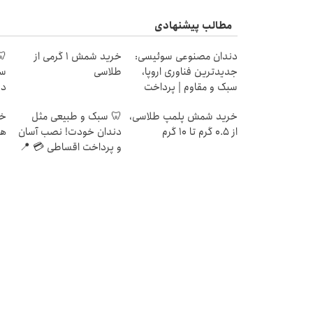
مطالب پیشنهادی
دندان مصنوعی سوئیسی:
خرید شمش 1 گرمی از
🦷
جدیدترین فناوری اروپا،
طلاسی
سو
سبک و مقاوم | پرداخت
قسطی
قس
خرید شمش پلمپ طلاسی،
🦷 سبک و طبیعی مثل
از ۰.۵ گرم تا ۱۰ گرم
دندان خودت! نصب آسان
هز
و پرداخت اقساطی 💳 📍
تهران