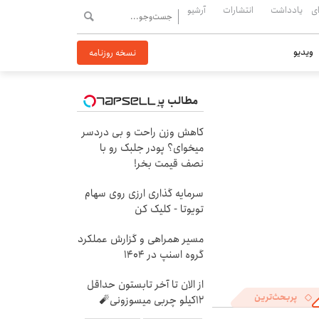
ی
یادداشت
انتشارات
آرشیو
ویدیو
نسخه روزنامه
مطالب پیشنهادی
کاهش وزن راحت و بی دردسر
میخوای؟ پودر جلبک رو با
نصف قیمت بخر!
سرمایه گذاری ارزی روی سهام
تویوتا - کلیک کن
مسیر همراهی و گزارش عملکرد
گروه اسنپ در ۱۴۰۴
از الان تا آخر تابستون حداقل
پربحث‌ترین
12کیلو چربی میسوزونی🧨