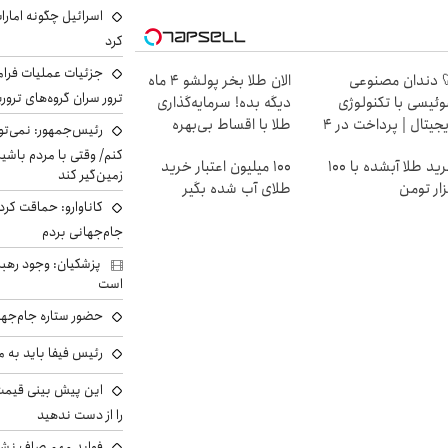
اسرائیل چگونه امارا
کرد
جزئیات عملیات فرامر
 دندان مصنوعی
الان طلا بخر پولشو 4 ماه
ترور سران گروه‌های ترو
ئیسی با تکنولوژی
دیگه بده! سرمایه‌گذاری
دیجیتال | پرداخت در 4
طلا با اقساط بی‌بهره
رئیس‌جمهور: نمی‌تو
ط |📍 تهران
کنم/ وقتی با مردم باشیم
خرید طلا آبشده با 100
100 میلیون اعتبار خرید
زمین‌گیر کند
ار تومن
طلای آب شده بگیر
کاناوارو: حماقت کردم
جام‌جهانی بردم
پزشکیان: وجود رهبر
است
حضور ستاره جام‌جها
رئیس فیفا باید به 
را از دست ندهید
فواید مهم صاف نشس