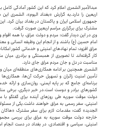
عبدالأمیر الشمری اعلام کرد که این کشور آمادگی کامل برا
اربعین را دارد.به گزارش «بغداد الیوم»، الشمری این 
جمهوری اسلامی ایران و پاکستان در بغداد بیان کرد. ا
مشترک برای برگزاری مراسم اربعین صورت گرفت.
وی در این دیدار گفت: مردم و دولت عراق، با همه اقوام 
امام حسین (ع) باشند و از انجام این وظیفه انسانی و م
عراق افزود: تمام نهادهای امنیتی و خدماتی کشور امکانا
کار گرفته‌اند تا تصویری از همبستگی و برادری میان م
مناسبت در دل و جان مردم عراق جای دارد.
الشمری همچنین بر ادامه همکاری‌های منطقه‌ای میان وزار
تأمین امنیت زائران و تسهیل حرکت آن‌ها، همکاری‌ها 
برنامه‌ای جامع که بر پایه ایمنی، روان‌سازی و ارائه خدم
کشورهای برادر و دوست است.در خبر دیگری، برخی منابع
دولت موقت سوریه طی روزهای آینده برای گفتگو با مس
امنیتی، سفر رسمی به عراق خواهند داشت.یکی از مسئولا
الجدید» گفت: مقدمات لازم برای سفر مشترک «هاکان فی
خارجه دولت موقت سوریه به عراق برای بررسی مجموع
امنیتی، سیاسی و اقتصادی، در بغداد در دست انجام ا