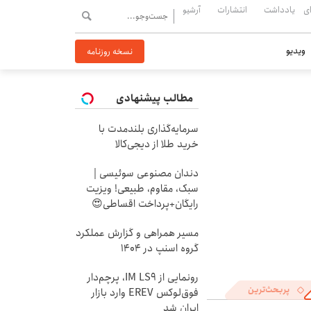
ی
یادداشت
انتشارات
آرشیو
ویدیو
نسخه روزنامه
مطالب پیشنهادی
سرمایه‌گذاری بلندمدت با
خرید طلا از دیجی‌کالا
دندان مصنوعی سوئیسی |
سبک، مقاوم، طبیعی! ویزیت
رایگان+پرداخت اقساطی😍
مسیر همراهی و گزارش عملکرد
گروه اسنپ در ۱۴۰۴
رونمایی از IM LS9، پرچم‌دار
پربحث‌ترین
فوق‌لوکس EREV وارد بازار
ایران شد