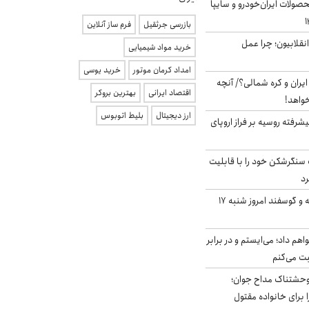
ولات ایران‌خودرو و سایپا
بازرسی جرثقیل
فرم ساز آنلاین
انقلابیون؛ چرا عمل
خرید مواد شیمیایی
امداد کرمان موتور
خرید یوسی
یران و کره شمالی؟/ آنچه
اقتصاد ایرانی
بهترین بروکر
خواهد!
ارز دیجیتال
بلیط اتوبوس
گنده پیشرفته روسیه بر فراز اروپای
نگرشکن خود را با قابلیت
رد
قیمت گوشت گوساله و گوسفند امروز شنبه ۱۷
هم داد؛ می‌ایستم و در برابر
بت می‌کنم
وحشتناک مداح جوان؛
 برای خانواده مقتول