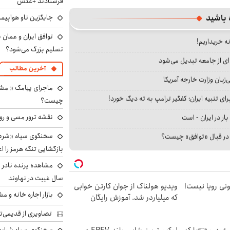
فرستادند +عکس
 باشید
جایگزین ناو هواپیما
توافق ایران و عمان ب
نه خریداریم!
تسلیم بزرگ می‌شود؟
ای از جامعه تبدیل می‌شود
آخرین مطالب
بان وزارت خارجه آمریکا
ماجرای پیامک « م
ای تنبیه ایران؛ کفگیر ترامپ به ته دیگ خورد!
چیست؟
نقشه ترور مسی و رون
بار در ایران - است
سخنگوی سپاه «شرط 
ا در قبال «توافق» چیست؟
بازگشایی تنگه هرمز را اع
سال غیبت در نهاوند
هی 800 میلیونی رویا نیست!
ویدیو هولناک از جوان کارتن خوابی
بازار اجاره خانه و 
که میلیاردر شد. آموزش رایگان
تصاویری از قدیمی‌ت