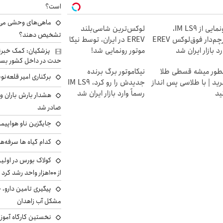
است؟
ماهی‌های وحشی می‌تو
رونمایی از IM LS9،
لوکس‌ترین شاسی‌بلند
تشخیص دهند؟
پرچم‌دار فوق‌لوکس EREV
EREV در ایران، توسط نیکا
رد بازار ایران شد
موتور رونمایی شد!
پزشکیان: کمک خبرنگ
حدت در داخل کشور بسی
ور میشه قسطی طلا
نیکاموتور برگ برنده
برکناری امیر قلعه‌ن
ید | با طلاسی پس انداز
جدیدش را رو کرد، IM LS9
ید
رسماً وارد بازار ایران شد
هشدار بارش باران و
صادر شد
جایگزین ناو هواپیما
کدام گیاه ها سرفه‌ه
کولاک بورس در اول
از ۱۰۰هزار واحد رشد کرد
پیگیری تامین دارو، 
مشکل آب زاهدان
نخستین کارگاه آموزش