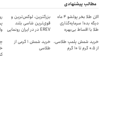
مطالب پیشنهادی
الان طلا بخر پولشو 4 ماه
بزرگترین، لوکس‌ترین و
دیگه بده! سرمایه‌گذاری
قوی‌ترین شاسی بلند
طلا با اقساط بی‌بهره
EREV در در ایران رونمایی
وا
شد
خرید شمش پلمپ طلاسی،
خرید شمش 1 گرمی از
چط
از ۰.۵ گرم تا ۱۰ گرم
طلاسی
خر
کن