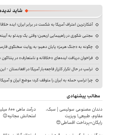
شاید ندیده
آشکارترین اعتراف آمریکا به شکست در برابر ایران؛ ایده خلاقا
مجتبی شکوری در راهپیمایی اربعین؛ وقتی یک ویدئو به آیینه‌
چگونه به «جنگ هرمز» پایان دهیم؛ به روایت سخنگوی فارسی‌ز
فراخوان دریافت ایده‌های «خلاقانه و نامتعارف» در پنتاگون بر
ترامپ در حال تکرار کارزار فاجعه‌بار آمریکا در افغانستان - این 
چرا ترامپ حمله به ایران را متوقف کرد؛ موضع ایران و آمریک
مطالب پیشنهادی
دندان مصنوعی سوئیسی | سبک،
درآمد ما
مقاوم، طبیعی! ویزیت
امتحانش مجانیه😉
رایگان+پرداخت اقساطی😍