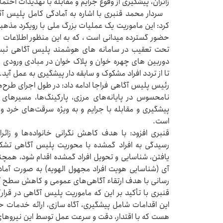
زائران، پیشگیری از وقوع جرایم و مقابله با تهدیدات احتما
سردار محمد قنبری با اشاره به آمادگی کامل پلیس آگاه
کرد: این ماموریت یک عملیات بزرگ ملی با رویکرد مذهب
حضور گسترده میدانی است ، که به این منظور اطلاعات مرب
تحت تعقیب در سامانه های هوشمند پلیس آگاهی ثبت 
دوربین های چهره خوان و پلاک خوان در مبادی ورودی و
تا از تردد افراد مشکوک و سابقه دار پیشگیری به عمل آید.
رئیس پلیس آگاهی فراجا ادامه داد: در طول اجرای طرح‌
نامحسوس در پایانه‌های مرزی، پارکینگ‌ها، مسیرهای 
پیشگیری و مقابله با جرایم و به ویژه سرقت‌های خرد 
است.
قنبری افزود: با هدف کاهش نگرانی خانواده‌ها و زائرا
رسیدگی به افراد گمشده با محوریت پلیس آگاهی تشک
یافتن، شناسایی و تحویل افراد گمشده اقدام شود، ه
آی (شناسایی هویت افراد مجهول الهویه) به صورت آما
رسانی با هدف ارتقاء آگاهی‌های عمومی و کاهش سطح آس
قنبری با تأکید بر این که ماموریت پلیس آگاهی در قرارگ
این اقدامات شامل پیشگیری، آگاه سازی، ارائه خدمات حما
هست که با اقتدار، دقت و سرعت عمل توسط این نیروهای