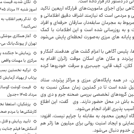
لی در دستور کار قرار داده است.
تکان شدید قیمت محص
ی برای اجرای ماموریت‌های قرارگاه اربعین تاکید
امروز شنبه ۱۷ مرداد ۱۴۰۵
ی و مردمی است که نیازمند اشراف دقیق اطلاعاتی و
تذکر رهبر انقلاب به 
وط به مجرمان سابقه‌دار، سارقان حرفه‌ای و افراد
نمی‌کنید؟
و به روزرسانی شده است و این اطلاعات با کمک
آغاز همکاری موشکی ا
 پایانه های مرزی به‌صورت لحظه‌ای پایش می‌شود
تهران از پیونگ‌یانگ می‌
ها، پلیس آگاهی با اعزام گشت های هدفمند آشکار و
رزمایش ۱۰ جن
پرتردد و مکان های اسکان موقت زائران اقدام به
مرکزی با مهمات واقعی
و کلان، کیف قاپی، جیب‌بری و سرقت خودروها کرده
ترکیه نخستین بمب س
پرتاب از پهپاد آزمایش ک
ن، در همه پایگاه‌های مرزی و مراکز پرتردد، ستاد
یل شده است تا در کمترین زمان ممکن نسبت به
مچنین گروه‌های تخصصی بررسی صحنه جرم و دی وی
مرداد ۱۴۰۵ +جدول
ده باش در محل حضور دارند. وی گفت: این اطلاع
پزشکیان: استعفا نخوا
یب پذیری افراد انجام می‌شود.
کارشکنی‌ها با مردم صح
اه اربعین محدود به مقابله با جرایم نیست، افزود:
تأیید ربایش و قتل 
یتی و ایجاد امنیت روانی برای میلیون ها زائر هم
آدمکش‌ها فیلم جنایت را
 خدوم دنبال می‌شود.