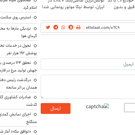
 خودرو 👈با کد
لوکس‌ترین شاسی‌بلند EREV در
سخنگوی سپاه شرایط 
قیق و بدون
ایران، توسط نیکا موتور رونمایی شد!
اعلام کرد
استرس روی سلامت ب
نزدیکی مارها به مح
گرمای هوا
تحول در خدمات تخص
پوشش ۱۹۲ هزار نفر
تحقق ۱۲۴ درص
جهش تولید مرغ در فار
درگذشت رئیس دفتر ن
همدان بر اثر سانحه
گذشت
ارسال
اجرای نمایش کمدی 
سنگلج
«توافق مکه» آغاز ش