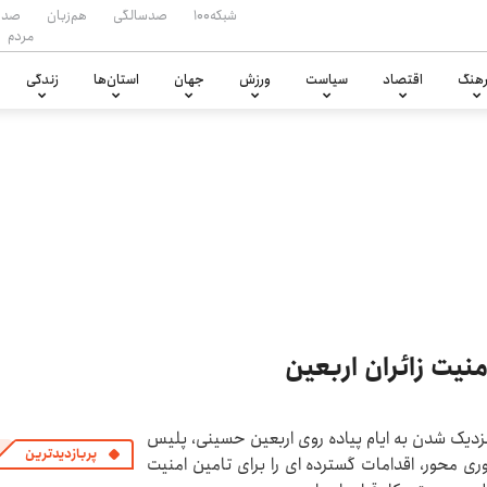
شبکه۱۰۰
صدسالگی
هم‌زبان
صدا
مردم
هنگ
اقتصاد
سیاست
ورزش
جهان
استان‌ها
زندگی
نیت زائران اربعین
زدیک شدن به ایام پیاده روی اربعین حسینی، پلیس
پربازدیدترین
ری محور، اقدامات گسترده ای را برای تامین امنیت